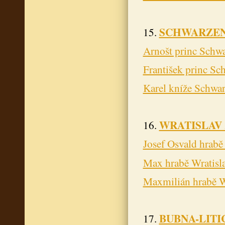
SCHWARZE
15.
Arnošt princ Schw
František princ Sc
Karel kníže Schwa
WRATISLAV
16.
Josef Osvald hrabě
Max hrabě Wratisl
Maxmilián hrabě W
BUBNA-LITI
17.