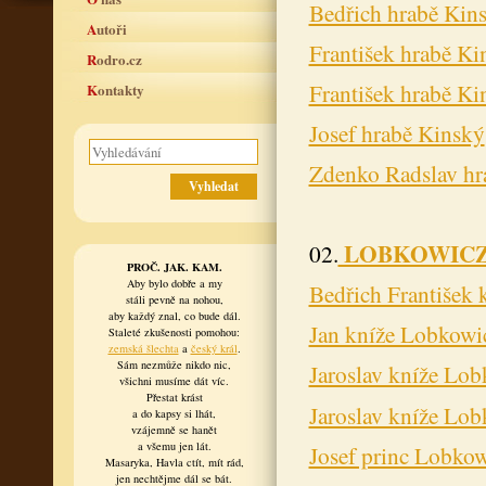
Bedřich hrabě Kin
Autoři
František hrabě Ki
Rodro.cz
František hrabě Ki
Kontakty
Josef hrabě Kinský
Zdenko Radslav hr
LOBKOWIC
02.
PROČ. JAK. KAM.
Aby bylo dobře a my
Bedřich František
stáli pevně na nohou,
aby každý znal, co bude dál.
Jan kníže Lobkowi
Staleté zkušenosti pomohou:
zemská šlechta
a
český král
.
Sám nezmůže nikdo nic,
Jaroslav kníže Lob
všichni musíme dát víc.
Přestat krást
Jaroslav kníže Lob
a do kapsy si lhát,
vzájemně se hanět
a všemu jen lát.
Josef princ Lobko
Masaryka, Havla ctít, mít rád,
jen nechtějme dál se bát.