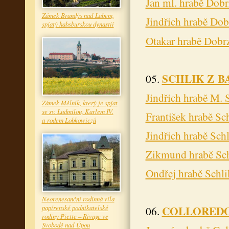
Jan ml. hrabě Dob
Zámek Brandýs nad Labem,
Jindřich hrabě Do
spjatý habsburskou dynastií
Otakar hrabě Dobr
SCHLIK Z B
05.
Jindřich hrabě M. 
Zámek Mělník, který je spjat
se sv. Ludmilou, Karlem IV.
František hrabě Sc
a rodem Lobkowiczů
Jindřich hrabě Sch
Zikmund hrabě Sch
Ondřej hrabě Schli
Neorenesanční rodinná vila
papírenské podnikatelské
COLLOREDO
06.
rodiny Piette – Rivage ve
Svobodě nad Úpou