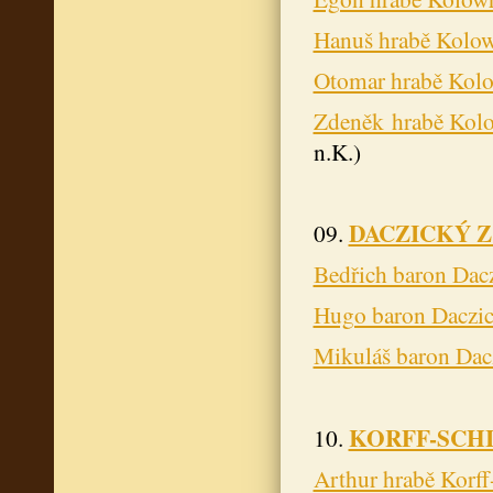
Hanuš hrabě Kolo
Otomar hrabě Kol
Zdeněk hrabě Kol
n.K.)
DACZICKÝ 
09.
Bedřich baron Dac
Hugo baron Daczic
Mikuláš baron Dac
KORFF-SCH
10.
Arthur hrabě Korf