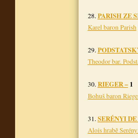
PARISH ZE 
28.
Karel baron Parish
PODSTATSKÝ
29.
Theodor bar. Podst
RIEGER –
1
30.
Bohuš baron Riege
SERÉNYI DE
31.
Alois hrabě Serény