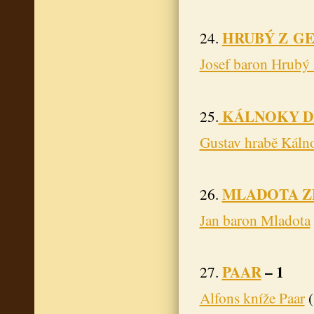
HRUBÝ Z G
24.
Josef baron Hrubý 
KÁLNOKY D
25.
Gustav hrabě Káln
MLADOTA Z
26.
Jan baron Mladota
PAAR
– 1
27.
Alfons kníže Paar
(