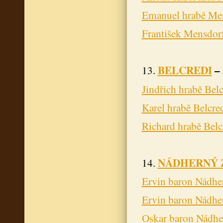
Emanuel hrabě Men
František Mensdorf
BELCREDI
– 
13.
Jindřich hrabě Belc
Karel hrabě Belcre
Richard hrabě Belc
NÁDHERNÝ 
14.
Ervin baron Nádhe
Ervin baron Nádhe
Oskar baron Nádhe