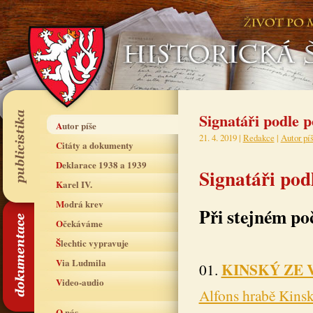
Signatáři podle p
Autor píše
21. 4. 2019 |
Redakce
|
Autor pí
Citáty a dokumenty
Deklarace 1938 a 1939
Signatáři pod
Karel IV.
Modrá krev
Při stejném po
Očekáváme
Šlechtic vypravuje
Via Ludmila
KINSKÝ ZE 
01.
Video-audio
Alfons hrabě Kins
O nás