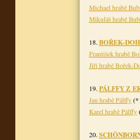
Michael hrabě Bub
Mikuláš hrabě Bub
BOŘEK-DOH
18.
František hrabě B
Jiří hrabě Bořek-D
PÁLFFY Z 
19.
Jan hrabě Pálffy
(*
Karel hrabě Pálffy
(
SCHÖNBOR
20.