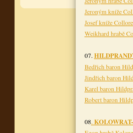
Jeroným hrabě Col
Jeroným kníže Col
Josef kníže Collor
Weikhard hrabě Co
HILDPRAND
07.
Bedřich baron Hil
Jindřich baron Hil
Karel baron Hildpr
Robert baron Hild
KOLOWRAT
08
.
Egon hrabě Kolow