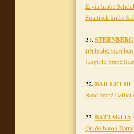
Ervin hrabě Schön
František hrabě S
STERNBERG
21.
Jiří hrabě Sternber
Leopold hrabě Ste
BAILLET DE
22.
René hrabě Baillet
BATTAGLIA
23.
Quido baron Battag