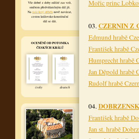
Mořic princ Lobko
Vše dobré z doby odžité zas vzít,
směrem předvídatelným dál jít.
Na
tisíciletý příběh
nově navázat,
cestou královsko-konstituční
dál se dát.
CZERNIN Z 
03.
Edmund hrabě Cze
OCENĚNÍ OD POTOMKA
František hrabě Cz
ČESKÝCH KRÁLŮ
Humprecht hrabě C
Jan Děpold hrabě 
Rudolf hrabě Czer
česky
deutsch
DOBRZENSK
04.
František hrabě D
Jan st. hrabě Dobr