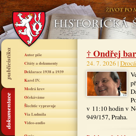
† Ondřej bar
Autor píše
24. 7. 2026 |
Drocá
Citáty a dokumenty
Deklarace 1938 a 1939
Ve
Karel IV.
př
Modrá krev
Da
Očekáváme
Po
Šlechtic vypravuje
v 11:10 hodin v No
Via Ludmila
949/157, Praha.
Video-audio
O nás