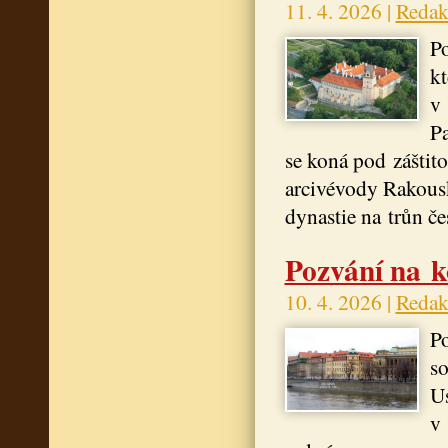
11. 4. 2026 |
Redak
Po
kt
v
Pa
se koná pod záštit
arcivévody Rakousk
dynastie na trůn če
Pozvání na k
10. 4. 2026 |
Redak
Po
so
Us
v 