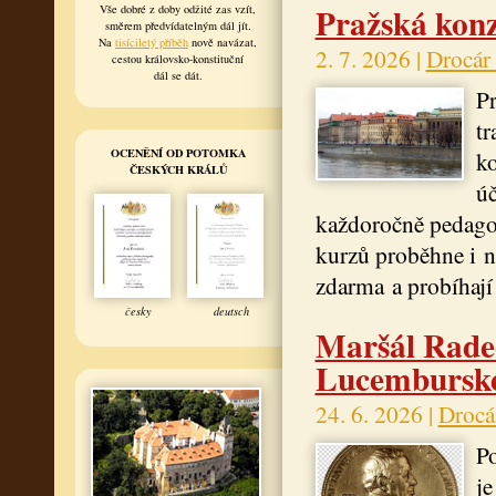
Pražská konz
Vše dobré z doby odžité zas vzít,
směrem předvídatelným dál jít.
Na
tisíciletý příběh
nově navázat,
2. 7. 2026 |
Drocár
cestou královsko-konstituční
dál se dát.
Pr
tr
OCENĚNÍ OD POTOMKA
ko
ČESKÝCH KRÁLŮ
úč
každoročně pedago
kurzů proběhne i n
zdarma a probíhají
česky
deutsch
Maršál Rade
Lucembursk
24. 6. 2026 |
Drocá
Po
je