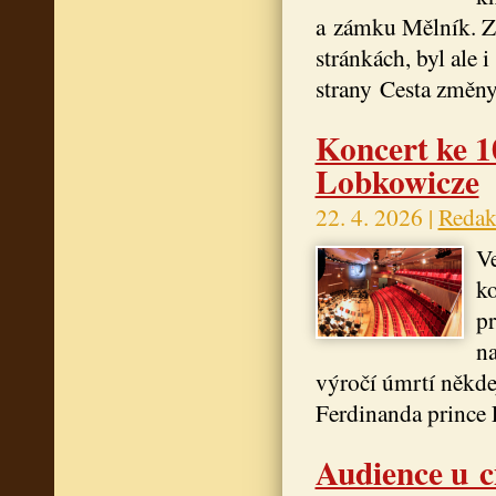
a zámku Mělník. Za
stránkách, byl ale 
strany Cesta změny
Koncert ke 1
Lobkowicze
22. 4. 2026 |
Redak
Ve
ko
pr
na
výročí úmrtí někde
Ferdinanda prince
Audience u c