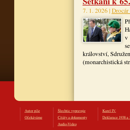
Setkání k 6
7. 1. 2026 |
Drocár
Př
Ha
v
se
království, Sdruž
(monarchistická st
Autor píše
Šlechtic vypravuje
Karel IV.
Očekáváme
Citáty a dokumenty
Deklarace 1938 a 
Audio-Video