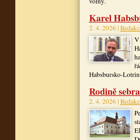
volný.
Karel Habsbu
2. 4. 2026 |
Redakc
V 
Ha
ha
řá
Habsbursko-Lotrins
Rodině sebra
2. 4. 2026 |
Redakc
Pe
st
El
Du