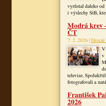
vyrůstal daleko od 
i výslechy StB, kt
Modrá krev –
ČT
7. 2. 2026 |
Drocár
V 
v 
Mo
da
televize. Spolukřti
fotografovali a natá
František Pa
2026