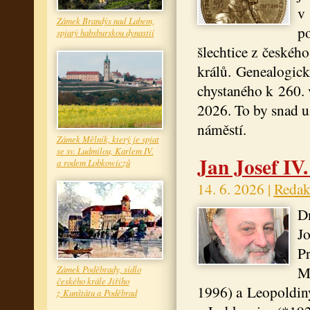
v 
Zámek Brandýs nad Labem,
po
spjatý habsburskou dynastií
šlechtice z českéh
králů. Genealogick
chystaného k 260. 
2026. To by snad 
náměstí.
Zámek Mělník, který je spjat
se sv. Ludmilou, Karlem IV.
Jan Josef IV
a rodem Lobkowiczů
14. 6. 2026 |
Redak
Dn
Jo
Pr
M
Zámek Poděbrady, sídlo
českého krále Jiřího
1996) a Leopoldin
z Kunštátu a Poděbrad