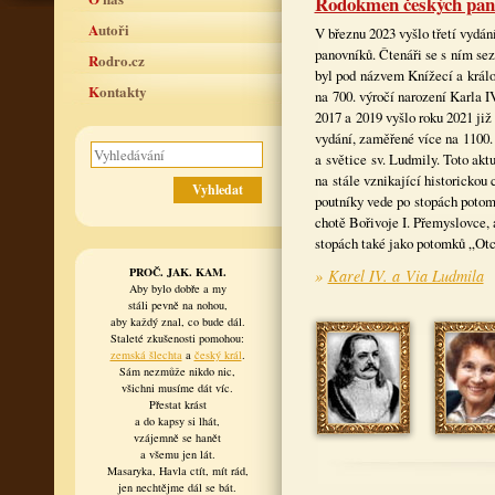
Rodokmen českých pan
Autoři
V březnu 2023 vyšlo třetí vyd
panovníků. Čtenáři se s ním sez
Rodro.cz
byl pod názvem Knížecí a král
Kontakty
na 700. výročí narození Karla IV
2017 a 2019 vyšlo roku 2021 ji
vydání, zaměřené více na 1100.
a světice sv. Ludmily. Toto aktu
na stále vznikající historickou
poutníky vede po stopách potom
chotě Bořivoje I. Přemyslovce, 
stopách také jako potomků „Ot
PROČ. JAK. KAM.
»
Karel IV. a Via Ludmila
Aby bylo dobře a my
stáli pevně na nohou,
aby každý znal, co bude dál.
Staleté zkušenosti pomohou:
zemská šlechta
a
český král
.
Sám nezmůže nikdo nic,
všichni musíme dát víc.
Přestat krást
a do kapsy si lhát,
vzájemně se hanět
a všemu jen lát.
Masaryka, Havla ctít, mít rád,
jen nechtějme dál se bát.