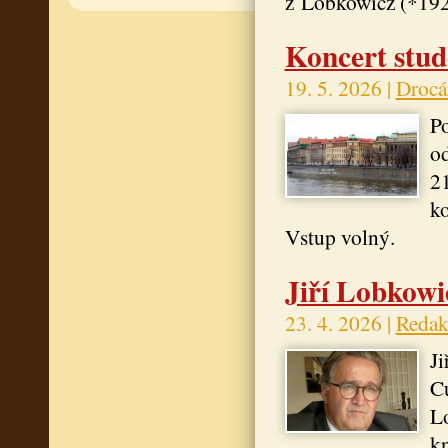
z Lobkowicz (*19
Koncert stud
19. 5. 2026 |
Drocá
Po
od
21
ko
Vstup volný.
Jiří Lobkowi
23. 4. 2026 |
Redak
Ji
Cu
L
kn