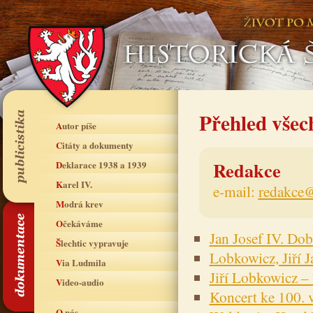
Přehled všec
Autor píše
Citáty a dokumenty
Redakce
Deklarace 1938 a 1939
Karel IV.
e-mail:
redakce@
Modrá krev
Očekáváme
Jan Josef IV. Do
Šlechtic vypravuje
Lobkowicz, Jiří 
Via Ludmila
Jiří Lobkowicz –
Video-audio
Koncert ke 100. 
O nás