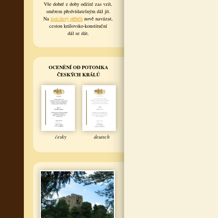
Vše dobré z doby odžité zas vzít,
směrem předvídatelným dál jít.
Na
tisíciletý příběh
nově navázat,
cestou královsko-konstituční
dál se dát.
OCENĚNÍ OD POTOMKA
ČESKÝCH KRÁLŮ
česky
deutsch