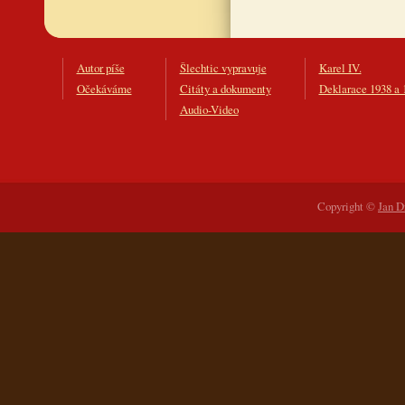
Autor píše
Šlechtic vypravuje
Karel IV.
Očekáváme
Citáty a dokumenty
Deklarace 1938 a 
Audio-Video
Copyright ©
Jan D