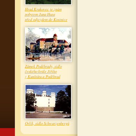
Hrad Krakovec je znám
pobytem Jana Husa
před odjezdem do Kostnice
Zámek Poděbrady, sídlo
českého krále Jiřího
z Kunštátu a Poděbrad
Orlík, sídlo Schwarzenbergů