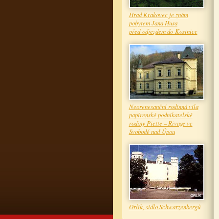
Hrad Krakovec je znám
pobytem Jana Husa
před odjezdem do Kostnice
Neorenesanční rodinná vila
papírenské podnikatelské
rodiny Piette – Rivage ve
Svobodě nad Úpou
Orlík, sídlo Schwarzenbergů