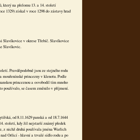
 který na přelomu 13. a 14. století
ce 1329) získal v roce 1298 do zástavy hrad
si Slavíkovice v okrese Třebíč. Slavíkovice
e Slavíkovic.
toletí. Pravděpodobně jsou ze stejného rodu
 a mouřenínské princezny v klenotu. Podle
ohanskou princeznou a osvobodil tím mnoho
to používalo, se časem změnilo v příjmení.
ytířská, od 8.11.1629 panská a od 18.7.1644
. století, kdy žil nejstarší známý předek
e, z nichž druhá používala jména Warlich
d Orlicí - hlavní a trvalé sídlo rodu a po