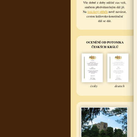
Vše dobré z doby odžité zas vzít,
směrem předvídatelným dál jít.
Na
tisíciletý příběh
nově navázat,
cestou královsko-konstituční
dál se dát.
OCENĚNÍ OD POTOMKA
ČESKÝCH KRÁLŮ
česky
deutsch