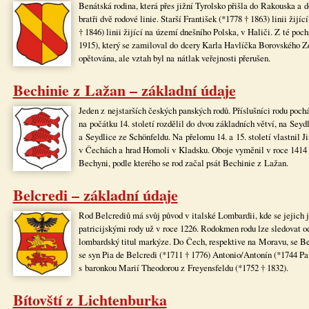
Benátská rodina, která přes jižní Tyrolsko přišla do Rakouska a d
bratři dvě rodové linie. Starší František (*1778 † 1863) linii ži
† 1846) linii žijící na území dnešního Polska, v Haliči. Z té poc
1915), který se zamiloval do dcery Karla Havlíčka Borovského Z
opětována, ale vztah byl na nátlak veřejnosti přerušen.
Bechinie z Lažan – základní údaje
Jeden z nejstarších českých panských rodů. Příslušníci rodu pochá
na počátku 14. století rozdělil do dvou základních větví, na Sey
a Seydlice ze Schönfeldu. Na přelomu 14. a 15. století vlastnil 
v Čechách a hrad Homoli v Kladsku. Oboje vyměnil v roce 1414
Bechyni, podle kterého se rod začal psát Bechinie z Lažan.
Belcredi – základní údaje
Rod Belcrediů má svůj původ v italské Lombardii, kde se jejic
patricijskými rody už v roce 1226. Rodokmen rodu lze sledovat od
lombardský titul markýze. Do Čech, respektive na Moravu, se Belc
se syn Pia de Belcredi (*1711 † 1776) Antonio/Antonín (*1744 Pa
s baronkou Marií Theodorou z Freyensfeldu (*1752 † 1832).
Bítovští z Lichtenburka