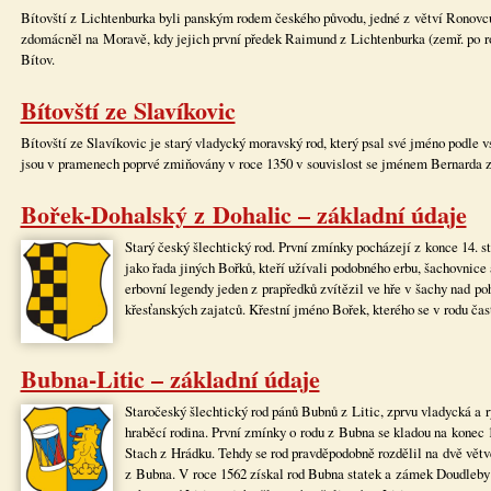
Bítovští z Lichtenburka byli panským rodem českého původu, jedné z větví Ronovců,
zdomácněl na Moravě, kdy jejich první předek Raimund z Lichtenburka (zemř. po ro
Bítov.
Bítovští ze Slavíkovic
Bítovští ze Slavíkovic je starý vladycký moravský rod, který psal své jméno podle v
jsou v pramenech poprvé zmiňovány v roce 1350 v souvislost se jménem Bernarda z
Bořek-Dohalský z Dohalic – základní údaje
Starý český šlechtický rod. První zmínky pocházejí z konce 14. s
jako řada jiných Bořků, kteří užívali podobného erbu, šachovnice
erbovní legendy jeden z prapředků zvítězil ve hře v šachy nad p
křesťanských zajatců. Křestní jméno Bořek, kterého se v rodu čas
Bubna-Litic – základní údaje
Staročeský šlechtický rod pánů Bubnů z Litic, zprvu vladycká a r
hraběcí rodina. První zmínky o rodu z Bubna se kladou na konec 14
Stach z Hrádku. Tehdy se rod pravděpodobně rozdělil na dvě větv
z Bubna. V roce 1562 získal rod Bubna statek a zámek Doudleby na