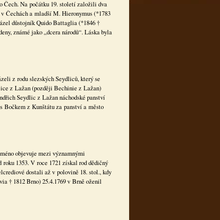
o Čech. Na počátku 19. století založili dva
jící v Čechách a mladší M. Hieronymus (*1783
házel důstojník Quido Battaglia (*1846 †
deny, známé jako „dcera národů“. Láska byla
zeli z rodu slezských Seydliců, který se
dlice z Lažan (později Bechinie z Lažan)
Jindřich Seydlic z Lažan náchodské panství
 s Bočkem z Kunštátu za panství a město
h jméno objevuje mezi významnými
 roku 1353. V roce 1721 získal rod dědičný
rediové dostali až v polovině 18. stol., kdy
via † 1812 Brno) 25.4.1769 v Brně oženil