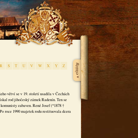
R
S
T
U
V
W
X
Y
Z
ho větví se v 19. století usadila v Čechách
získal rod jihočeský zámek Radenín. Ten se
8 komunisty zabaven. René Josef (*1878 †
Po roce 1990 majetek rodu restituovala dcera