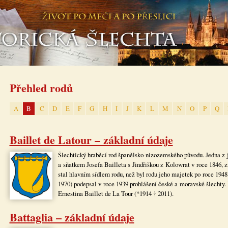
Přehled rodů
A
B
C
D
E
F
G
H
I
J
K
L
M
N
O
P
Q
Baillet de Latour – základní údaje
Šlechtický hraběcí rod španělsko-nizozemského původu. Jedna z je
a sňatkem Josefa Bailleta s Jindřiškou z Kolowrat v roce 1846, 
stal hlavním sídlem rodu, než byl rodu jeho majetek po roce 194
1970) podepsal v roce 1939 prohlášení české a moravské šlechty. 
Ernestina Baillet de La Tour (*1914 † 2011).
Battaglia – základní údaje