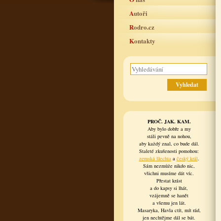
Autoři
Rodro.cz
Kontakty
PROČ. JAK. KAM.
Aby bylo dobře a my
stáli pevně na nohou,
aby každý znal, co bude dál.
Staleté zkušenosti pomohou:
zemská šlechta
a
český král
.
Sám nezmůže nikdo nic,
všichni musíme dát víc.
Přestat krást
a do kapsy si lhát,
vzájemně se hanět
a všemu jen lát.
Masaryka, Havla ctít, mít rád,
jen nechtějme dál se bát.