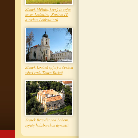
Zámek Mělník, který je spjat
se sv. Ludmilou, Karlem IV.
a rodem Lobkowiczů
Zámek Loučeň spjatý s českou
větví rodu Thurn-Taxisů
Zámek Brandýs nad Labem,
spjatý habsburskou dynastií