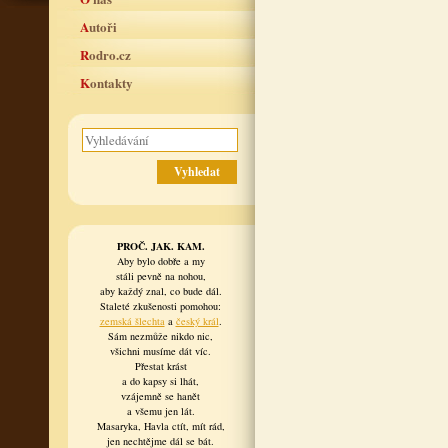
Autoři
Rodro.cz
Kontakty
PROČ. JAK. KAM.
Aby bylo dobře a my
stáli pevně na nohou,
aby každý znal, co bude dál.
Staleté zkušenosti pomohou:
zemská šlechta
a
český král
.
Sám nezmůže nikdo nic,
všichni musíme dát víc.
Přestat krást
a do kapsy si lhát,
vzájemně se hanět
a všemu jen lát.
Masaryka, Havla ctít, mít rád,
jen nechtějme dál se bát.