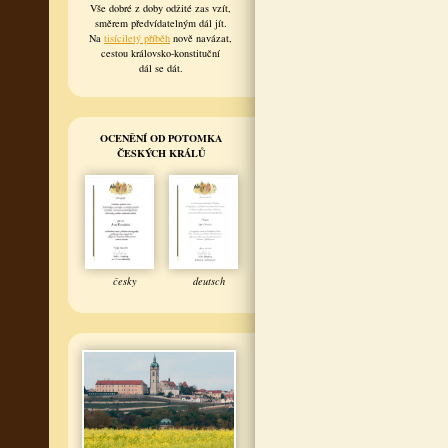
Vše dobré z doby odžité zas vzít,
směrem předvídatelným dál jít.
Na
tisíciletý příběh
nově navázat,
cestou královsko-konstituční
dál se dát.
OCENĚNÍ OD POTOMKA
ČESKÝCH KRÁLŮ
česky
deutsch