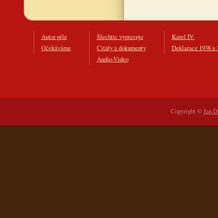
Autor píše
Šlechtic vypravuje
Karel IV.
Očekáváme
Citáty a dokumenty
Deklarace 1938 a 
Audio-Video
Copyright ©
Jan D