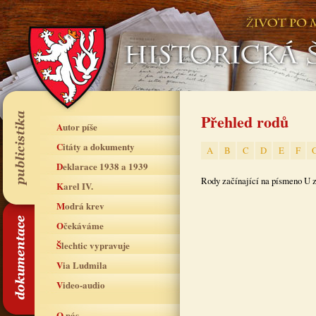
Přehled rodů
Autor píše
Citáty a dokumenty
A
B
C
D
E
F
Deklarace 1938 a 1939
Rody začínající na písmeno U 
Karel IV.
Modrá krev
Očekáváme
Šlechtic vypravuje
Via Ludmila
Video-audio
O nás