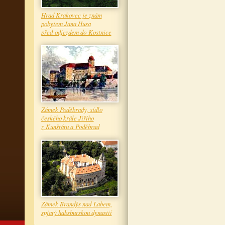
Hrad Krakovec je znám
pobytem Jana Husa
před odjezdem do Kostnice
Zámek Poděbrady, sídlo
českého krále Jiřího
z Kunštátu a Poděbrad
Zámek Brandýs nad Labem,
spjatý habsburskou dynastií