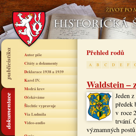
Přehled rodů
Autor píše
Citáty a dokumenty
A
B
C
D
E
F
Deklarace 1938 a 1939
Karel IV.
Waldstein – 
Modrá krev
Jeden z
Očekáváme
předek 
Šlechtic vypravuje
v roce 
Via Ludmila
trvání.
Video-audio
významných postů v
O nás