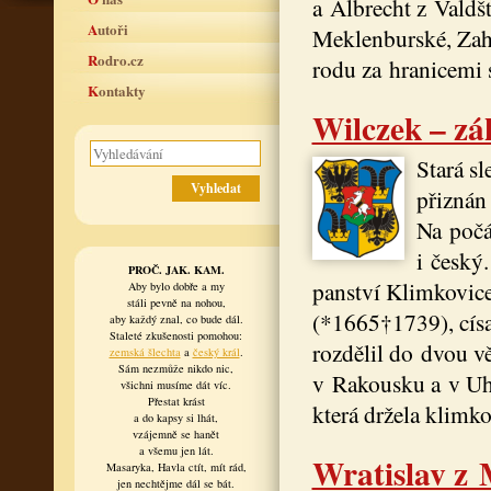
a Albrecht z Valdšt
Autoři
Meklenburské, Zahá
Rodro.cz
rodu za hranicemi s
Kontakty
Wilczek – zá
Stará sl
přiznán
Na počát
i český.
PROČ. JAK. KAM.
panství Klimkovice
Aby bylo dobře a my
stáli pevně na nohou,
(*1665†1739), císa
aby každý znal, co bude dál.
Staleté zkušenosti pomohou:
rozdělil do dvou vě
zemská šlechta
a
český král
.
Sám nezmůže nikdo nic,
v Rakousku a v Uhrá
všichni musíme dát víc.
Přestat krást
která držela klimko
a do kapsy si lhát,
vzájemně se hanět
a všemu jen lát.
Wratislav z 
Masaryka, Havla ctít, mít rád,
jen nechtějme dál se bát.