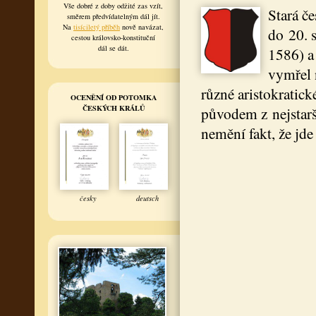
Vše dobré z doby odžité zas vzít,
Stará če
směrem předvídatelným dál jít.
Na
tisíciletý příběh
nově navázat,
do 20. s
cestou královsko-konstituční
dál se dát.
1586) a
vymřel n
různé aristokratick
OCENĚNÍ OD POTOMKA
ČESKÝCH KRÁLŮ
původem z nejstarš
nemění fakt, že jd
česky
deutsch