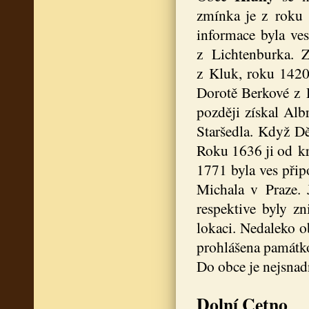
zmínka je z roku 
informace byla ve
z Lichtenburka. 
z Kluk, roku 1420
Dorotě Berkové z D
později získal Alb
Staršedla. Když Dě
Roku 1636 ji od kr
1771 byla ves připo
Michala v Praze. J
respektive byly z
lokaci. Nedaleko o
prohlášena památk
Do obce je nejsnad
Dolní Cetno