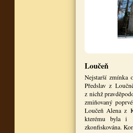
Loučeň
Nejstarší zmínka
Předslav z Loučn
z nichž pravděpod
zmiňovaný poprvé 
Loučeň Alena z Ko
kterému byla i 
zkonfiskována. Kon