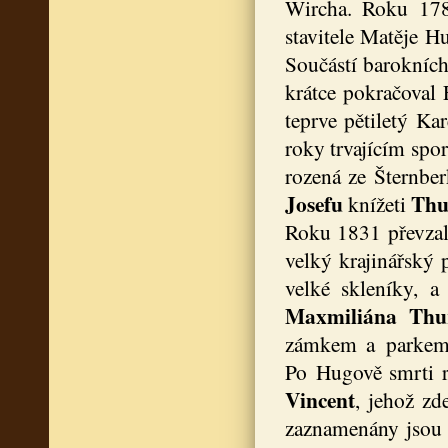
Wircha. Roku 178
stavitele Matěje 
Součástí barokních
krátce pokračoval 
teprve pětiletý Ka
roky trvajícím spo
rozená ze Šternb
Josefu
Thu
knížeti
Roku 1831 převza
velký krajinářský 
velké skleníky, 
Maxmiliána Thu
zámkem a parkem 
Po Hugově smrti 
Vincent
, jehož zd
zaznamenány jsou 