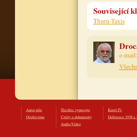
Související k
Thurn-Taxis
Drocá
e-mail
Všechn
Autor píše
Šlechtic vypravuje
Karel IV.
Očekáváme
Citáty a dokumenty
Deklarace 1938 a 
Audio-Video