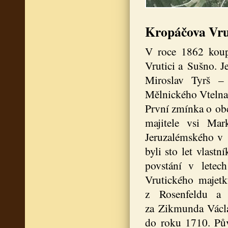
Kropáčova Vru
V roce 1862 koup
Vrutici a Sušno. J
Miroslav Tyrš –
Mělnického Vtelna
První zmínka o ob
majitele vsi Mar
Jeruzalémského v 
byli sto let vlast
povstání v letec
Vrutického majetk
z Rosenfeldu a 
za Zikmunda Václa
do roku 1710. Pův