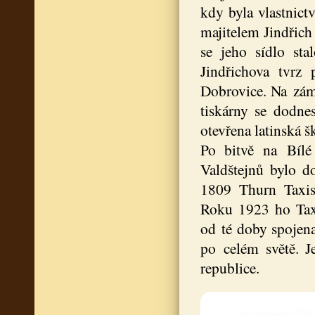
kdy byla vlastnict
majitelem Jindřich
se jeho sídlo st
Jindřichova tvrz
Dobrovice. Na zámk
tiskárny se dodne
otevřena latinská š
Po bitvě na Bílé
Valdštejnů bylo d
1809 Thurn Taxiso
Roku 1923 ho Taxi
od té doby spojena
po celém světě. J
republice.