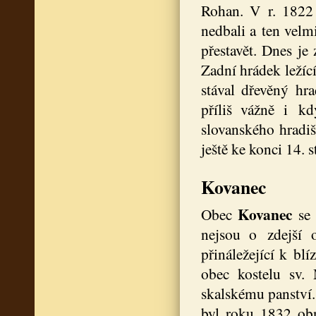
Rohan. V r. 1822 j
nedbali a ten velmi
přestavět. Dnes je
Zadní hrádek ležíc
stával dřevěný hr
příliš vážně i k
slovanského hradiš
ještě ke konci 14. s
Kovanec
Kovanec
Obec
se
nejsou o zdejší 
přináležející k bl
obec kostelu sv.
skalskému panství. 
byl roku 1832 ob