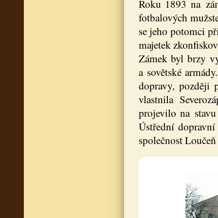
Roku 1893 na zámk
fotbalových mužst
se jeho potomci př
majetek zkonfiskov
Zámek byl brzy vy
a sovětské armády.
dopravy, později 
vlastnila Severoz
projevilo na stav
Ústřední dopravní 
společnost Loučeň a