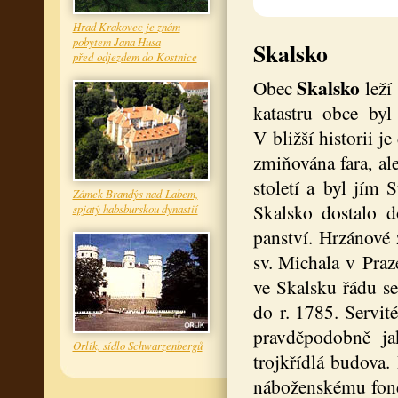
Hrad Krakovec je znám
pobytem Jana Husa
Skalsko
před odjezdem do Kostnice
Skalsko
Obec
leží
katastru obce byl
V bližší historii 
zmiňována fara, al
století a byl jím 
Zámek Brandýs nad Labem,
Skalsko dostalo d
spjatý habsburskou dynastií
panství. Hrzánové 
sv. Michala v Praze
ve Skalsku řádu se
do r. 1785. Servit
pravděpodobně jak
Orlík, sídlo Schwarzenbergů
trojkřídlá budova. 
náboženskému fondu