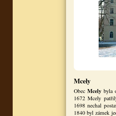
Mcely
Mcely
Obec
byla
1672 Mcely patřil
1698 nechal postav
1840 byl zámek jed