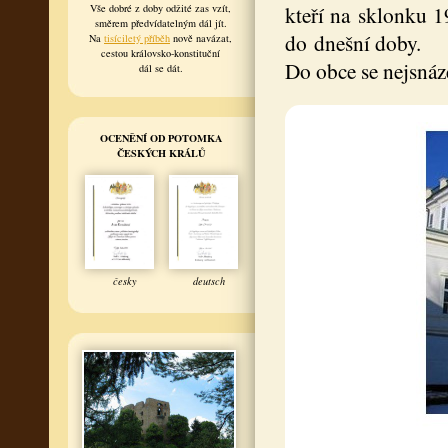
kteří na sklonku 19
Vše dobré z doby odžité zas vzít,
směrem předvídatelným dál jít.
do dnešní doby.
Na
tisíciletý příběh
nově navázat,
cestou královsko-konstituční
Do obce se nejsnáz
dál se dát.
OCENĚNÍ OD POTOMKA
ČESKÝCH KRÁLŮ
česky
deutsch