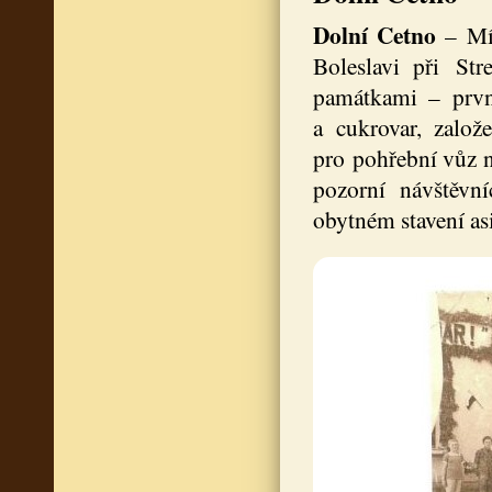
Dolní Cetno
– Mí
Boleslavi při St
památkami – první
a cukrovar, založe
pro pohřební vůz n
pozorní návštěv
obytném stavení as