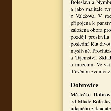
Boleslaví a Nymbu
a jako majitele tv
z Valečova. V roc
připojena k panst
založena obora pro
později proslavil
poslední léta živo
myslivně. Procházk
a Tajemství. Skla
a muzeum. Ve vsi 
dřevěnou zvonici z 
Dobrovice
Dobrov
Městečko
od Mladé Boleslavi
údajného zakladate