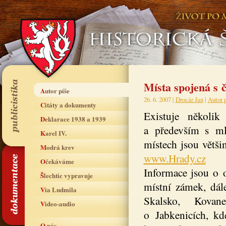
Místa spojená s 
Autor píše
26. 6. 2007 |
Drocár Jan
|
Autor 
Citáty a dokumenty
Existuje několi
Deklarace 1938 a 1939
a především s ml
Karel IV.
místech jsou větši
Modrá krev
www.Hrady.cz
Očekáváme
Informace jsou o o
Šlechtic vypravuje
místní zámek, dále
Via Ludmila
Skalsko, Kova
Video-audio
o Jabkenicích, kd
O nás