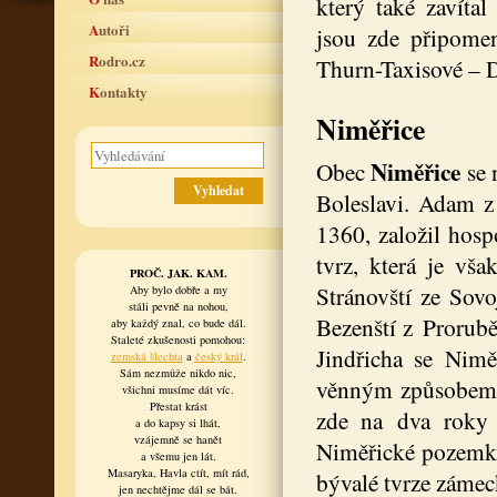
který také zavíta
Autoři
jsou zde připomenu
Rodro.cz
Thurn-Taxisové – 
Kontakty
Niměřice
Niměřice
Obec
se
Boleslavi. Adam z
1360, založil hos
tvrz, která je vš
PROČ. JAK. KAM.
Stránovští ze Sovo
Aby bylo dobře a my
stáli pevně na nohou,
Bezenští z Prorubě
aby každý znal, co bude dál.
Staleté zkušenosti pomohou:
Jindřicha se Nim
zemská šlechta
a
český král
.
Sám nezmůže nikdo nic,
věnným způsobem d
všichni musíme dát víc.
Přestat krást
zde na dva roky m
a do kapsy si lhát,
vzájemně se hanět
Niměřické pozemky 
a všemu jen lát.
Masaryka, Havla ctít, mít rád,
bývalé tvrze zámec
jen nechtějme dál se bát.