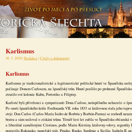
Karlismus
30. 3. 2020 |
Redakce
|
Citáty a dokumenty
Karlismus
Karlismus je tradicionalistické a legitimistické politické hnutí ve Španělsku usil
počínaje Donem Carlosem, na španělský trůn. Hnutí posílilo po prohrané Španělsko
ztratilo své kolonie Kubu, Portoriko a Filipíny.
Karlisté byli přívrženci a sympatizanti Dona Carlose, neúspěšného uchazeče o špan
Po smrti španělského krále Ferdinanda VII. roku 1833 se královnou stala jeho teprve t
strýc Don Carlos (Carlos María Isidro de Borbón y Borbón-Parma) se rozhodl neuz
bratra a sám usiloval o získání trůnu. Téměř šest let zuřila ve Španělsku občanská 
a liberálně zaměřenými Cristinos, podle Marie Kristiny, královny-vdovy, regentky I
postavilo Rakousko, papežský stát, Prusko, Rusko, Sardinie a Sicílie. Isabelu II. 