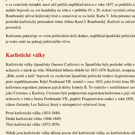
a za cenu řady ústupků, mezi něž patřila například ústava z roku 1837, se podařilo zaj
nadále bojovali za své kandidáty na trůn a v průběhu 19. a 20. století vyvolali celo
Bourbonský užíval královský titul a označoval se za krále Karla V. Jeho potomci us
poslední karlistický pretendent trůnu Alfons Karel I. Bourbonský. Karlisté se zúčas
povstalců.
Karlismus pokračuje ve svém politickém úsilí dodnes, například španělská politic
je tento směr na pokraji politického vlivu.
Karlistické války
Karlistické války (španělsky Guerras Carlistas) ve Španělsku byly poslední velké e
uchazeči o nárok na trůn. Několikrát během období let 1833-1876 Karlisté, stoupe
„Bůh, země a král“ bojovali za zachování španělské politické tradice (legitimismus
proti republikanismu. Když Ferdinand VII. zemřel v roce 1833, jeho čtvrtá žena Ma
královnou regentkou jménem jejich dítěte Isabely II. To vyústilo v roztříštěnost z
jako Cristinos a Karlisty. Cristinos byli podporování regentskou královnou a její vl
uchazeče o trůn a bratra Ferdinanda VII., popřeli Pragmatickou sankci z roku 1830, 
zákon (latinsky Lex Salica), který z nástupnictví vylučoval ženy.
První karlistická válka (1833-1840)
Druhá karlistická válka (1846-1849)
Třetí karlistická válka (1872-1876)
Někdy jsou karlistické války děleny jen na dvě karlistické války, za karlistickou v