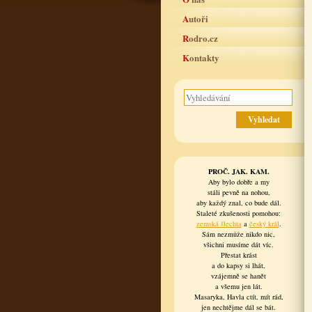
Autoři
Rodro.cz
Kontakty
PROČ. JAK. KAM.
Aby bylo dobře a my
stáli pevně na nohou,
aby každý znal, co bude dál.
Staleté zkušenosti pomohou:
zemská šlechta
a
český král
.
Sám nezmůže nikdo nic,
všichni musíme dát víc.
Přestat krást
a do kapsy si lhát,
vzájemně se hanět
a všemu jen lát.
Masaryka, Havla ctít, mít rád,
jen nechtějme dál se bát.