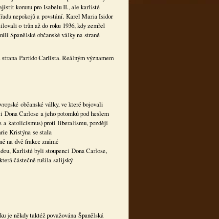
istit korunu pro Isabelu II., ale karlisté
u řadu nepokojů a povstání. Karel Maria Isidor
ilovali o trůn až do roku 1936, kdy zemřel
tnili Španělské občanské války na straně
ká strana Partido Carlista. Reálným významem
vropské občanské války, ve které bojovali
nci Dona Carlose a jeho potomků pod heslem
 a katolicismus) proti liberalismu, později
rie Kristýna se stala
emě na dvě frakce známé
ádou, Karlisté byli stoupenci Dona Carlose,
která částečně rušila salijský
álku je někdy taktéž považována Španělská