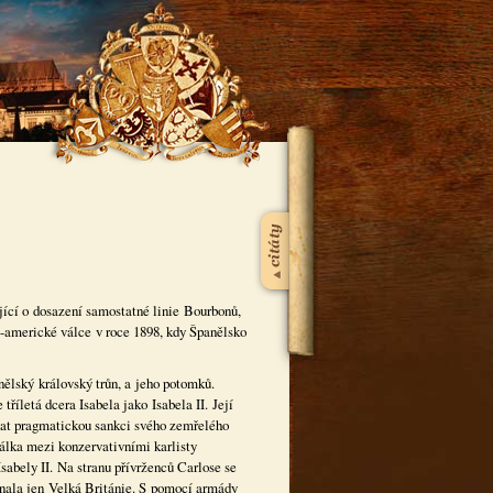
ující o dosazení samostatné linie Bourbonů,
-americké válce v roce 1898, kdy Španělsko
ělský královský trůn, a jeho potomků.
říletá dcera Isabela jako Isabela II. Její
nat pragmatickou sankci svého zemřelého
válka mezi konzervativními karlisty
sabely II. Na stranu přívrženců Carlose se
uznala jen Velká Británie. S pomocí armády