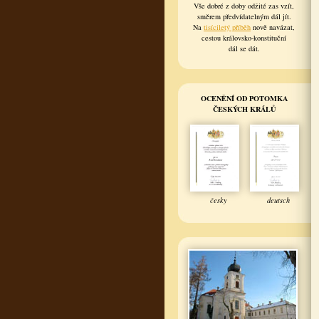
Vše dobré z doby odžité zas vzít,
směrem předvídatelným dál jít.
Na
tisíciletý příběh
nově navázat,
cestou královsko-konstituční
dál se dát.
OCENĚNÍ OD POTOMKA
ČESKÝCH KRÁLŮ
česky
deutsch