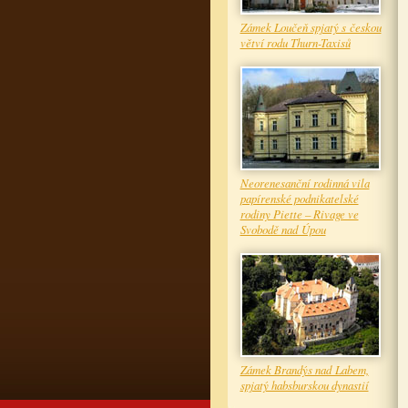
Zámek Loučeň spjatý s českou
větví rodu Thurn-Taxisů
Neorenesanční rodinná vila
papírenské podnikatelské
rodiny Piette – Rivage ve
Svobodě nad Úpou
Zámek Brandýs nad Labem,
spjatý habsburskou dynastií