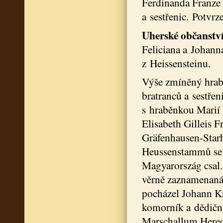
Ferdinanda Franze
a sestřenic. Potvr
Uherské občanstv
Feliciana a Johann
z Heissensteinu.
Výše zmíněný hrabě
bratranců a sestře
s hraběnkou Marií 
Elisabeth Gilleis Fr
Gräfenhausen-Star
Heussenstammů se
Magyarország csal. 
věrně zaznamenaná p
pocházel Johann Kr
komorník a dědičn
Marschallum Heredi