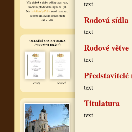
text
Vše dobré z doby odžité zas vzít,
směrem předvídatelným dál jít.
Na
tisíciletý příběh
nově navázat,
cestou královsko-konstituční
Rodová sídla
dál se dát.
text
OCENĚNÍ OD POTOMKA
Rodové větve
ČESKÝCH KRÁLŮ
text
Představitelé
česky
deutsch
text
Titulatura
text