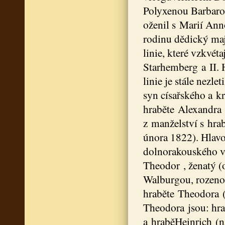
Polyxenou Barbarou
oženil s Marií Ann
rodinu dědický maj
linie, které vzkvé
Starhemberg a II.
linie je stále nezl
syn císařského a k
hraběte Alexandra 
z manželství s hr
února 1822). Hlavo
dolnorakouského vl
Theodor , ženatý (
Walburgou, rozeno
hraběte Theodora (
Theodora jsou: hra
a hraběHeinrich (na