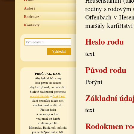
Heusenstamm (také
rodiny s rodovým 
Autoři
Offenbach v Hesens
Rodro.cz
maršály kurfiřtství
Kontakty
Heslo rodu
text
Původ rodu
PROČ. JAK. KAM.
Aby bylo dobře a my
Porýní
stáli pevně na nohou,
aby každý znal, co bude dál.
Staleté zkušenosti pomohou:
Základní úda
zemská šlechta
a
český král
.
Sám nezmůže nikdo nic,
všichni musíme dát víc.
text
Přestat krást
a do kapsy si lhát,
vzájemně se hanět
Rodokmen ro
a všemu jen lát.
Masaryka, Havla ctít, mít rád,
jen nechtějme dál se bát.