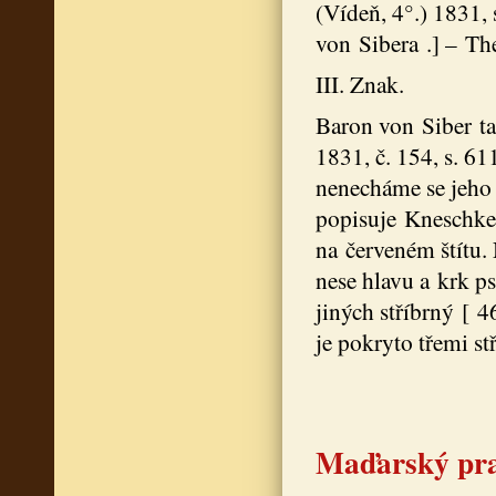
(Vídeň, 4°.) 1831,
von Sibera .] – Th
III. Znak.
Baron von Siber ta
1831, č. 154, s. 61
nenecháme se jeho 
popisuje Kneschke ,
na červeném štítu.
nese hlavu a krk p
jiných stříbrný [ 
je pokryto třemi stř
Maďarský pr