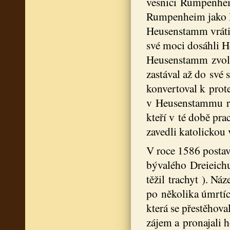
vesnici Rumpenheim
Rumpenheim jako l
Heusenstamm vráti
své moci dosáhli 
Heusenstamm zvole
zastával až do své
konvertoval k prot
v Heusenstammu re
kteří v té době pra
zavedli katolickou 
V roce 1586 postav
bývalého Dreieich
těžil trachyt ). Ná
po několika úmrtíc
která se přestěhov
zájem a pronajali h