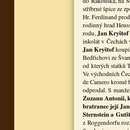
do Rakouska, na Mo
stříbrné špice ze z
Hr. Ferdinand prod
rodinný hrad Heuss
Jan Kryštof
rodu,
inkolát v Čechách 
Jan Kryštof
koupi
Bedřichovi ze Švam
od kterých statků T
Ve východních Čec
de Camero kromě 
odprodal. S manž
Zuzanu Antonii, 
bratranec její Jan 
Sternstein a Gutšt
z Roggendorfu roz.