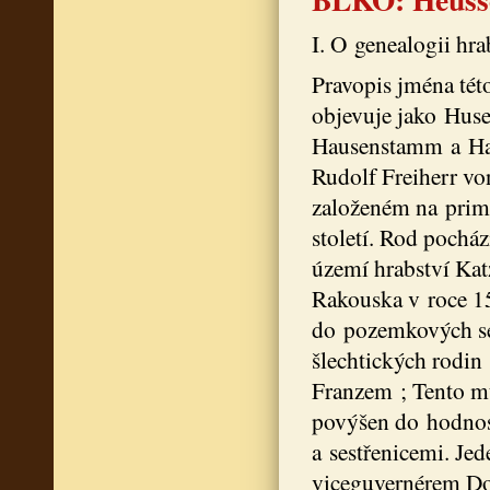
I. O genealogii hr
Pravopis jména tét
objevuje jako Hus
Hausenstamm a Haus
Rudolf Freiherr von
založeném na prim
století. Rod pochá
území hrabství Kat
Rakouska v roce 15
do pozemkových sel
šlechtických rodin
Franzem ; Tento mu
povýšen do hodnost
a sestřenicemi. Jed
viceguvernérem Do