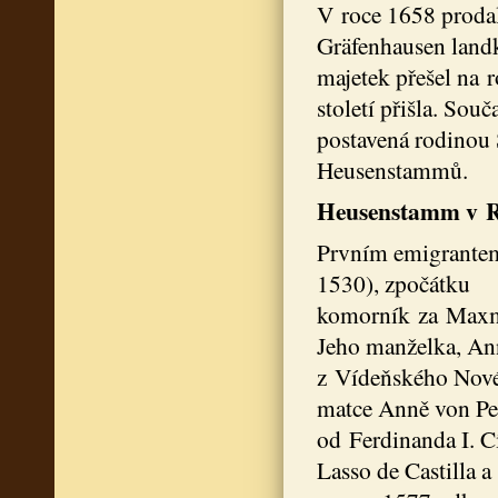
V roce 1658 prodal
Gräfenhausen landk
majetek přešel na r
století přišla. So
postavená rodinou
Heusenstammů.
Heusenstamm v 
Prvním emigrantem 
1530), zpočátku
komorník za Maxmil
Jeho manželka, An
z Vídeňského Novéh
matce Anně von Pet
od Ferdinanda I. C
Lasso de Castilla 