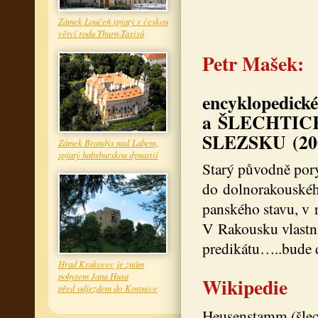
Zámek Loučeň spjatý s českou
větví rodu Thurn-Taxisů
Petr Mašek:
encyklopedic
a ŠLECHTIC
SLEZSKU (200
Zámek Brandýs nad Labem,
spjatý habsburskou dynastií
Starý původně porý
do dolnorakouskéh
panského stavu, v r
V Rakousku vlastnil
predikátu…..bude 
Hrad Krakovec je znám
pobytem Jana Husa
Wikipedie
před odjezdem do Kostnice
Heusenstamm (šlec