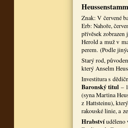
Heussenstamm 
Znak: V červené bar
Erb: Nahoře, červe
přívěsek zobrazen j
Herold a muž v ma
perem. (Podle jinýc
Starý rod, původem
který Anselm Heus
Investitura s děd
Baronský titul
– 1
(syna Martina Heu
z Hattsteinu), kter
rakouské linie, a z
Hrabství
uděleno v