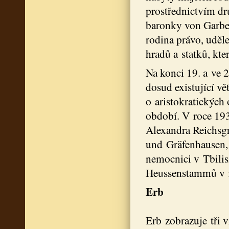
prostřednictvím dr
baronky von Garbe
rodina právo, uděl
hradů a statků, kte
Na konci 19. a ve 
dosud existující v
o aristokratických
období. V roce 1933
Alexandra Reichsg
und Gräfenhausen,
nemocnici v Tbilis
Heussenstammů v ro
Erb
Erb zobrazuje tři v