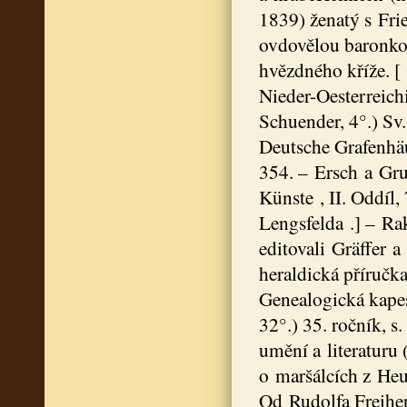
1839) ženatý s Fr
ovdovělou baronk
hvězdného kříže. [ 
Nieder-Oesterreich
Schuender, 4°.) Sv.
Deutsche Grafenhäu
354. – Ersch a Gr
Künste , II. Oddíl,
Lengsfelda .] – Ra
editovali Gräffer a
heraldická příručka
Genealogická kapes
32°.) 35. ročník, s
umění a literaturu
o maršálcích z Heu
Od Rudolfa Freiher