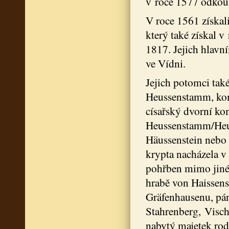
v roce 1577 odkou
V roce 1561 získali
který také získal v
1817. Jejich hlavn
ve Vídni.
Jejich potomci tak
Heussenstamm, komo
císařský dvorní ko
Heussenstamm/Heuß
Häussenstein nebo 
krypta nacházela v
pohřben mimo jiné 
hrabě von Haissens
Gräfenhausenu, pán
Stahrenberg, Visch
nabytý majetek rod