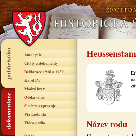
Heussenstam
Autor píše
Citáty a dokumenty
Deklarace 1938 a 1939
Er
na
Karel IV.
zá
Modrá krev
Očekáváme
Šlechtic vypravuje
Via Ludmila
Název rodu
Video-audio
O nás