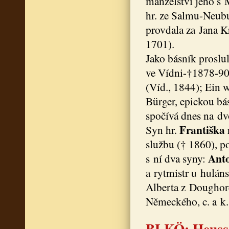
manželství jeho s 
hr. ze Salmu-Neubur
provdala za Jana K
1701).
Jako básník proslu
ve Vídni-†1878-90
(Víd., 1844); Ein w
Bürger, epickou bá
spočívá dnes na dv
Františka
Syn hr.
službu († 1860), p
Ant
s ní dva syny:
a rytmistr u huláns
Alberta z Dougho
Německého, c. a k.
BLKÖ: Heusse