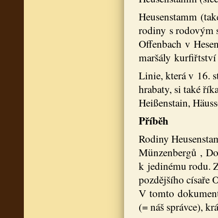
Heusenstamm (také
rodiny s rodovým 
Offenbach v Hesens
maršály kurfiřtství
Linie, která v 16. 
hrabaty, si také ř
Heißenstain, Häuss
Příběh
Rodiny Heusensta
Münzenbergů , Dor
k jedinému rodu. Z
pozdějšího císaře 
V tomto dokumentu 
(= náš správce), k