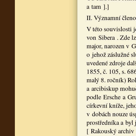
a tam ].]
II. Významní členo
V této souvislosti
von Sibera . Zde l
major, narozen v G
o jehož záslužné s
uvedené zdroje dal
1855, č. 105, s. 68
malý 8. ročník) Rok
a arcibiskup mohuč
podle Ersche a Grub
církevní kníže, je
v dobách nouze ús
prostředníka a byl 
[ Rakouský archiv p