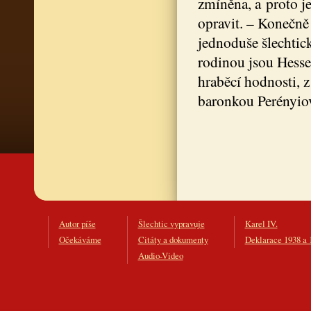
zmíněna, a proto je
opravit. – Konečně
jednoduše šlechtic
rodinou jsou Hesse
hraběcí hodnosti, 
baronkou Perényio
Autor píše
Šlechtic vypravuje
Karel IV.
Očekáváme
Citáty a dokumenty
Deklarace 1938 a 
Audio-Video