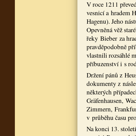
V roce 1211 převed
vesnicí a hradem 
Hagenu). Jeho nástu
Opevněná věž star
řeky Bieber za hr
pravděpodobně pří
vlastnili rozsáhlé 
příbuzenství i s ro
Držení pánů z Heus
dokumenty z následu
některých případech
Gräfenhausen, Wa
Zimmern, Frankfurt
v průběhu času pr
Na konci 13. stole