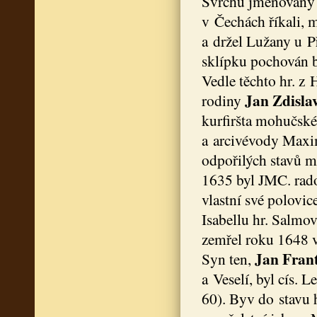
Svrchu jmenovan
v Čechách říkali,
a držel Lužany u Př
sklípku pochován b
Vedle těchto hr. z
Jan Zdisla
rodiny
kurfiršta mohučsk
a arcivévody Maxim
odpořilých stavů mo
1635 byl JMC. rad
vlastní své polovi
Isabellu hr. Salmo
zemřel roku 1648 v
Jan Fran
Syn ten,
a Veselí, byl cís. 
60). Byv do stavu h