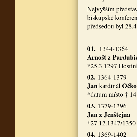
Nejvyšším představ
biskupské konferen
předsedou byl 28.4
01.
1344-1364
Arnošt z Pardubi
*25.3.1297 Hostin
02.
1364-1379
Jan
Očko
kardinál
*datum místo † 14
03.
1379-1396
Jan z Jenštejna
*27.12.1347/1350 
04.
1369-1402