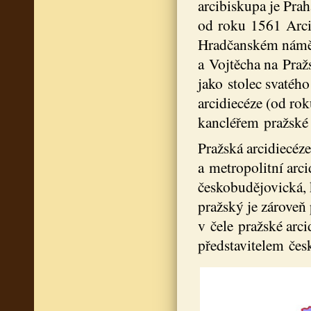
arcibiskupa je Prah
od roku 1561 Arci
Hradčanském náměst
a Vojtěcha na Praž
jako stolec svatéh
arcidiecéze (od ro
kancléřem pražské 
Pražská arcidiecéze 
a metropolitní arci
českobudějovická, 
pražský je zároveň
v čele pražské arc
představitelem česk