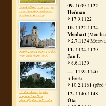
09.
1099-1122
Zámek Mělník, který je spjat
Heřman
se sv. Ludmilou, Karlem IV.
a rodem Lobkowiczů
† 17.9.1122
10.
1122-1134
Menhart
(Meinhar
† 2.7.1134 Morava
11.
1134-1139
Zámek Loučeň spjatý s českou
Jan I.
větví rodu Thurn-Taxisů
† 8.8.1139
— 1139-1140
Silvestr
† 10.2.1161 (před
12.
1140-1148
Hrad Krakovec je znám
pobytem Jana Husa
Ota
před odjezdem do Kostnice