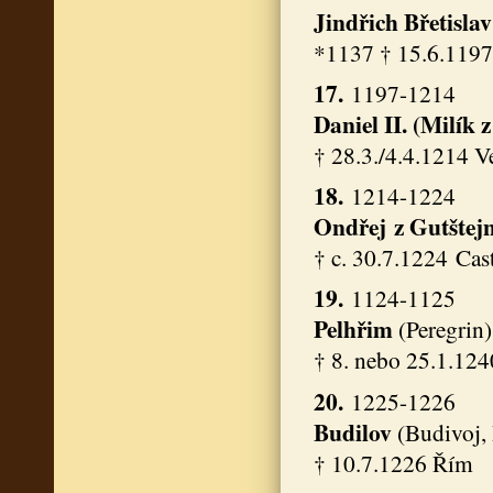
Jindřich Břetisla
*1137 † 15.6.119
17.
1197-1214
Daniel II. (Milík
† 28.3./4.4.1214 V
18.
1214-1224
Ondřej
z Gutštej
† c. 30.7.1224 Cas
19.
1124-1125
Pelhřim
(Peregrin)
† 8. nebo 25.1.124
20.
1225-1226
Budilov
(Budivoj, 
† 10.7.1226 Řím