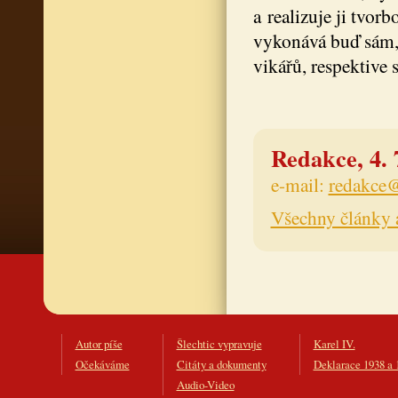
a realizuje ji tvo
vykonává buď sám, 
vikářů, respektive
Redakce, 4. 
e-mail:
redakce@
Všechny články 
Autor píše
Šlechtic vypravuje
Karel IV.
Očekáváme
Citáty a dokumenty
Deklarace 1938 a 
Audio-Video