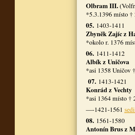
Olbram III.
(Volf
*5.3.1396 místo † 
05.
1403-1411
Zbyněk Zajíc z 
*okolo r. 1376 mís
06.
1411-1412
Albík z Uničova
*asi 1358 Uničov 
07.
1413-1421
Konrád z Vechty
*asi 1364 místo †
—-1421-1561
sed
08.
1561-1580
Antonín Brus z M