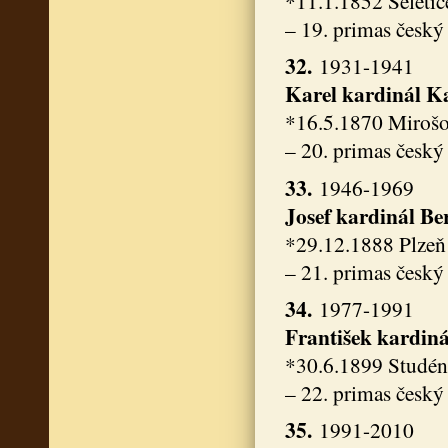
*11.1.1852 Seletic
– 19. primas český
32.
1931-1941
Karel kardinál K
*16.5.1870 Mirošo
– 20. primas český
33.
1946-1969
Josef kardinál Be
*29.12.1888 Plzeň
– 21. primas český
34.
1977-1991
František kardin
*30.6.1899 Studén
– 22. primas český
35.
1991-2010