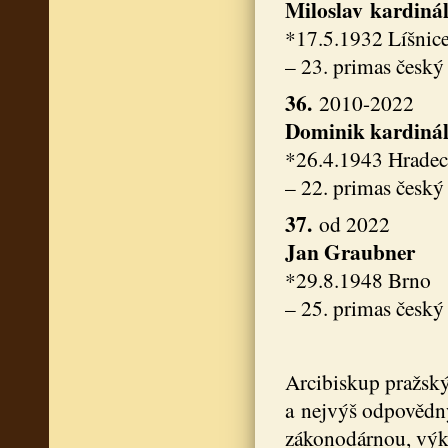
Miloslav kardiná
*17.5.1932 Líšnic
– 23. primas český
36.
2010-2022
Dominik kardiná
*26.4.1943 Hradec
– 22. primas český
37.
od 2022
Jan Graubner
*29.8.1948 Brno
– 25. primas český
Arcibiskup pražský
a nejvýš odpovědný 
zákonodárnou, vý