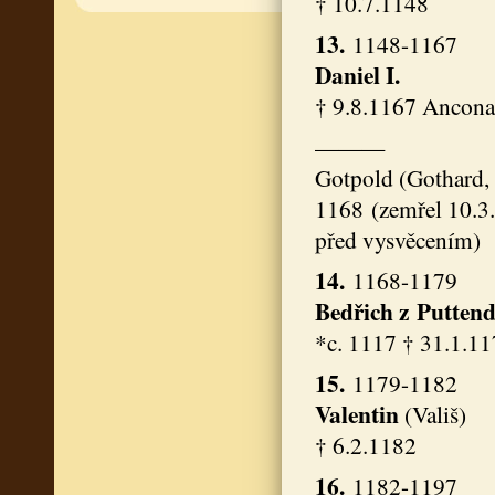
† 10.7.1148
13.
1148-1167
Daniel I.
† 9.8.1167 Ancona,
———
Gotpold (Gothard, 
1168 (zemřel 10.3
před vysvěcením)
14.
1168-1179
Bedřich z Putten
*c. 1117 † 31.1.1
15.
1179-1182
Valentin
(Vališ)
† 6.2.1182
16.
1182-1197