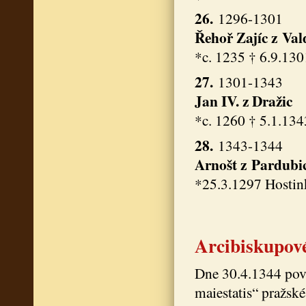
26.
1296-1301
Řehoř
Zajíc z Va
*c. 1235 † 6.9.130
27.
1301-1343
Jan IV.
z Dražic
*c. 1260 † 5.1.134
28.
1343-1344
Arnošt z Pardubi
*25.3.1297 Hostin
Arcibiskupov
Dne 30.4.1344 pov
maiestatis“ pražské