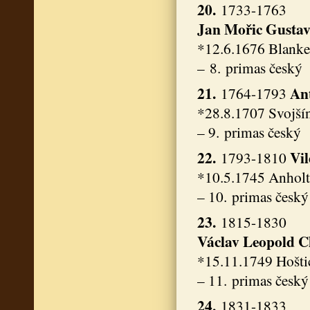
20.
1733-1763
Jan Mořic Gusta
*12.6.1676 Blanke
– 8. primas český
21.
An
1764-1793
*28.8.1707 Svojší
– 9. primas český
22.
Vi
1793-1810
*10.5.1745 Anholt
– 10. primas český
23.
1815-1830
Václav Leopold C
*15.11.1749 Hošti
– 11. primas český
24.
1831-1833