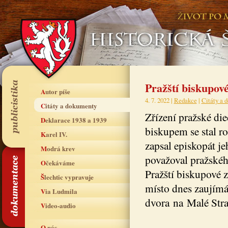
Pražští biskupov
Autor píše
4. 7. 2022 |
Redakce
|
Citáty a 
Citáty a dokumenty
Zřízení pražské di
Deklarace 1938 a 1939
biskupem se stal r
Karel IV.
zapsal episkopát j
Modrá krev
považoval pražskéh
Očekáváme
Pražští biskupové z
Šlechtic vypravuje
místo dnes zaujímá
Via Ludmila
dvora na Malé Stra
Video-audio
O nás