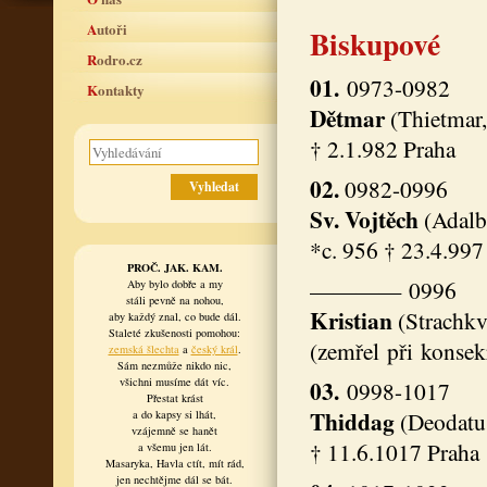
Autoři
Biskupové
Rodro.cz
01.
0973-0982
Kontakty
Dětmar
(Thietmar,
† 2.1.982 Praha
02.
0982-0996
Sv. Vojtěch
(Adalb
*c. 956 † 23.4.997
PROČ. JAK. KAM.
———— 0996
Aby bylo dobře a my
stáli pevně na nohou,
Kristian
(Strachkv
aby každý znal, co bude dál.
Staleté zkušenosti pomohou:
(zemřel při konsek
zemská šlechta
a
český král
.
Sám nezmůže nikdo nic,
všichni musíme dát víc.
03.
0998-1017
Přestat krást
Thiddag
(Deodat
a do kapsy si lhát,
vzájemně se hanět
† 11.6.1017 Praha
a všemu jen lát.
Masaryka, Havla ctít, mít rád,
jen nechtějme dál se bát.