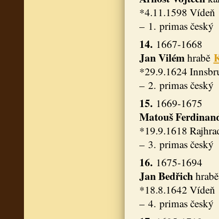
*4.11.1598 Vídeň 
– 1. primas český
14.
1667-1668
Jan Vilém
K
hrabě
*29.9.1624 Innsbr
– 2. primas český
15.
1669-1675
Matouš Ferdinand
*19.9.1618 Rajhra
– 3. primas český
16.
1675-1694
Jan Bedřich
hrabě
*18.8.1642 Vídeň 
– 4. primas český