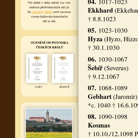
04.
1017-1023
Vše dobré z doby odžité zas vzít,
směrem předvídatelným dál jít.
Ekkhard
(Ekkehar
Na
tisíciletý příběh
nově navázat,
cestou královsko-konstituční
† 8.8.1023
dál se dát.
05.
1023-1030
Hyza
(Hyzo, Hizzo
OCENĚNÍ OD POTOMKA
† 30.1.1030
ČESKÝCH KRÁLŮ
06.
1030-1067
Šebíř
(Severus)
† 9.12.1067
07.
1068-1089
česky
deutsch
Gebhart
(Jaromír
*c. 1040 † 16.6.1
08.
1090-1098
Kosmas
† 10.10./12.1098 