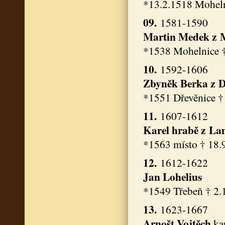
*13.2.1518 Moheln
09.
1581-1590
Martin Medek z 
*1538 Mohelnice †
10.
1592-1606
Zbyněk
Berka z 
*1551 Dřevěnice †
11.
1607-1612
Karel hrabě z L
*1563 místo † 18.9
12.
1612-1622
Jan Lohelius
*1549 Třebeň † 2.
13.
1623-1667
Arnošt Vojtěch
ka