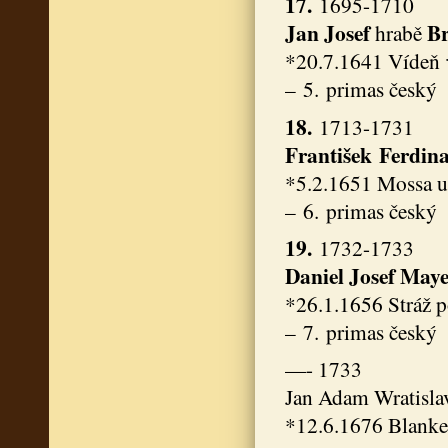
17.
1695-1710
Jan Josef
Br
hrabě
*20.7.1641 Vídeň 
– 5. primas český
18.
1713-1731
František Ferdin
*5.2.1651 Mossa u
– 6. primas český
19.
1732-1733
Daniel Josef May
*26.1.1656 Stráž 
– 7. primas český
—- 1733
Jan Adam Wratisla
*12.6.1676 Blanke