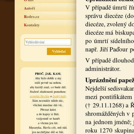
V případě úmrtí ří
Autoři
správu diecéze (d
Rodro.cz
diecéze, zvolený d
Kontakty
diecéze má biskupa
po úmrtí sídelního
např. Jiří Paďour 
V případě dlouhod
administrátor.
PROČ. JAK. KAM.
Uprázdnění pape
Aby bylo dobře a my
stáli pevně na nohou,
Nejdelší sedisvakan
aby každý znal, co bude dál.
Staleté zkušenosti pomohou:
mezi pontifikátem
zemská šlechta
a
český král
.
Sám nezmůže nikdo nic,
(† 29.11.1268) a Ř
všichni musíme dát víc.
Přestat krást
shromážděných v p
a do kapsy si lhát,
vzájemně se hanět
na jednom jméně; j
a všemu jen lát.
Masaryka, Havla ctít, mít rád,
roku 1270 skupina
jen nechtějme dál se bát.