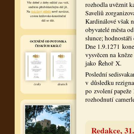
rozhodla uvěznit k
Vše dobré z doby odžité zas vzít,
směrem předvídatelným dál jít.
Saveliů zorganizova
Na
tisíciletý příběh
nově navázat,
cestou královsko-konstituční
Kardinálové však n
dál se dát.
obyvatelé města ods
slunce; hodnostáři 
OCENĚNÍ OD POTOMKA
Dne 1.9.1271 koneč
ČESKÝCH KRÁLŮ
vysvěcen na kněze
jako Řehoř X.
Poslední sedisvaka
v důsledku rezign
česky
deutsch
po zvolení papeže 
rozhodnutí camerl
Redakce, 31.