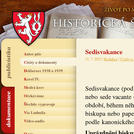
Sedisvakance
Autor píše
31. 7. 2022 |
Redakce
|
Citáty a
Citáty a dokumenty
Deklarace 1938 a 1939
Karel IV.
Sedisvakance (podle
Modrá krev
nebo sede vacante (
Očekáváme
období, během něho
Šlechtic vypravuje
biskupa nebo papež
Via Ludmila
podle kanonického
Video-audio
Uprázdnění bisku
O nás