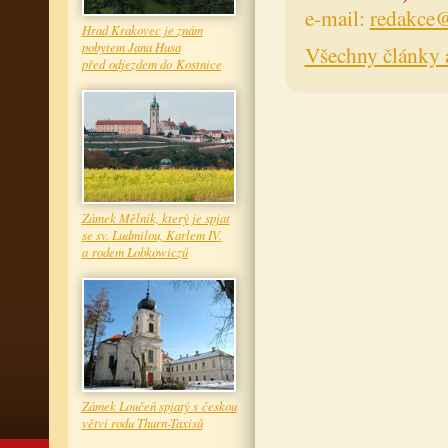
e-mail:
redakce@
Hrad Krakovec je znám
pobytem Jana Husa
Všechny články 
před odjezdem do Kostnice
Zámek Mělník, který je spjat
se sv. Ludmilou, Karlem IV.
a rodem Lobkowiczů
Zámek Loučeň spjatý s českou
větví rodu Thurn-Taxisů