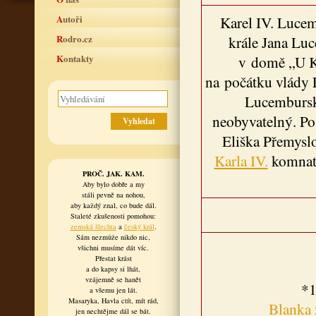
Autoři
Karel IV. Lucem
Rodro.cz
krále Jana Lu
Kontakty
v domě „U K
na počátku vlády 
Lucemburský
neobyvatelný. Po
Eliška Přemysl
Karla IV.
komnaty
PROČ. JAK. KAM.
Aby bylo dobře a my
stáli pevně na nohou,
aby každý znal, co bude dál.
Staleté zkušenosti pomohou:
zemská šlechta
a
český král
.
Sám nezmůže nikdo nic,
všichni musíme dát víc.
Přestat krást
a do kapsy si lhát,
vzájemně se hanět
*1
a všemu jen lát.
Masaryka, Havla ctít, mít rád,
Blanka 
jen nechtějme dál se bát.