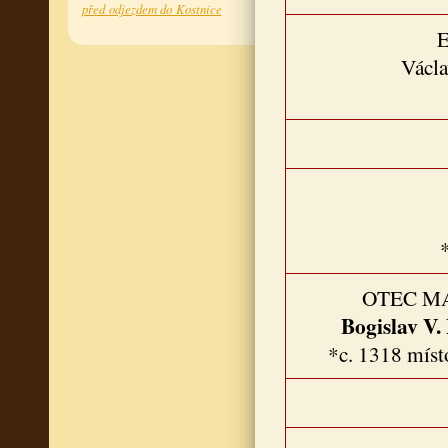
před odjezdem do Kostnice
E
Václ
OTEC M
Bogislav V
*c. 1318 míst