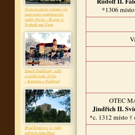
Rudolf II. Fa
*1306 místo
Neorenesanční rodinná vila
papírenské podnikatelské
rodiny Piette – Rivage ve
Svobodě nad Úpou
V
Zámek Poděbrady, sídlo
českého krále Jiřího
z Kunštátu a Poděbrad
OTEC M
Jindřich II. Sv
*c. 1312 místo † 
Hrad Krakovec je znám
pobytem Jana Husa