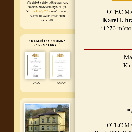
Vše dobré z doby odžité zas vzít,
směrem předvídatelným dál jít.
OTEC M
Na
tisíciletý příběh
nově navázat,
cestou královsko-konstituční
Karel I. hr
dál se dát.
*1270 místo
OCENĚNÍ OD POTOMKA
ČESKÝCH KRÁLŮ
Ma
Kat
česky
deutsch
*
OTEC M