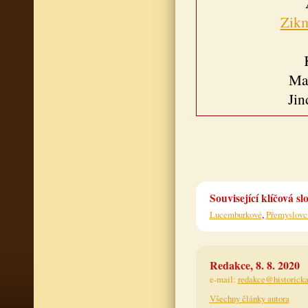
Zik
Ma
Jin
Související klíčová sl
Lucemburkové
,
Přemyslovc
Redakce, 8. 8. 2020
e-mail:
redakce@historicka
Všechny články autora