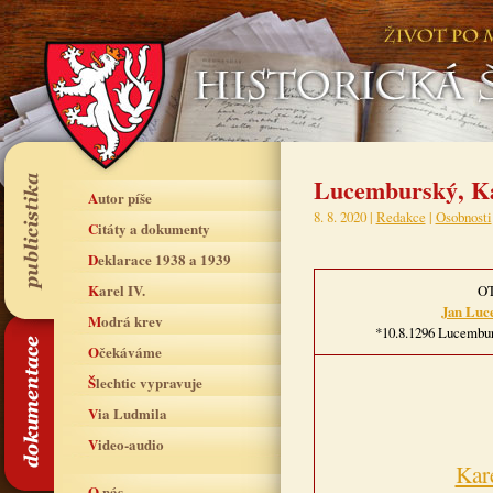
Lucemburský, Kar
Autor píše
8. 8. 2020 |
Redakce
|
Osobnosti
Citáty a dokumenty
Deklarace 1938 a 1939
Karel IV.
O
Jan Luc
Modrá krev
*10.8.1296 Lucembur
Očekáváme
Šlechtic vypravuje
Via Ludmila
Video-audio
Kar
O nás