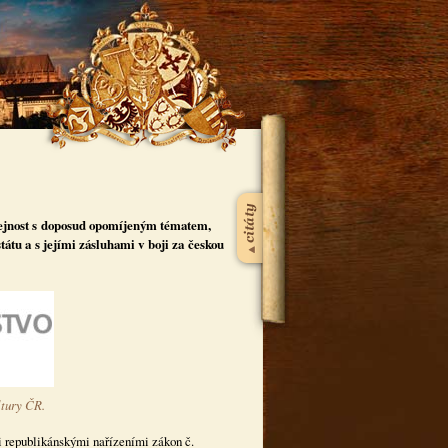
veřejnost s doposud opomíjeným tématem,
átu a s jejími zásluhami v boji za českou
ltury ČR.
i republikánskými nařízeními zákon č.