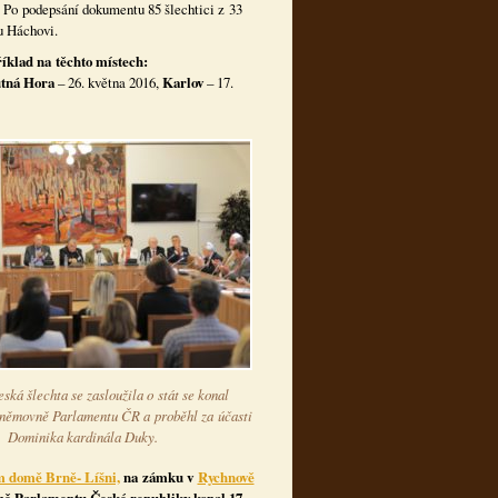
. Po podepsání dokumentu 85 šlechtici z 33
u Háchovi.
říklad na těchto místech:
tná Hora
– 26. května 2016,
Karlov
– 17.
ská šlechta se zasloužila o stát se konal
němovně Parlamentu ČR a proběhl za účasti
Dominika kardinála Duky.
 domě Brně- Líšni,
na zámku v
Rychnově