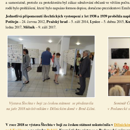
a samostatně, protože za protektorátu byl zákaz sdružování občanů ve větším počtu
rodů bylo prohlášení, které bylo napsáno formou dopisu, doručeno prezidentovi Emil
Jednotlivá připomenutí šlechtických vystoupení z let 1938 a 1939 proběhla nap
Potštejn
– 24. června 2012,
Pražský hrad
– 5. září 2014,
Lysice
– 5. dubna 2015,
Ku
ledna 2017,
Mělník
– 9. září 2017.
Výstava Šlechta v boji za českou státnost se představila
Seminář Če
na jaře 2018 návštěvníkům v Dělnickém domě v Brně-Líšni.
v Poslanecké s
V roce 2018 se výstava Šlechta v boji za českou státnost uskutečnila v
Dělnickém