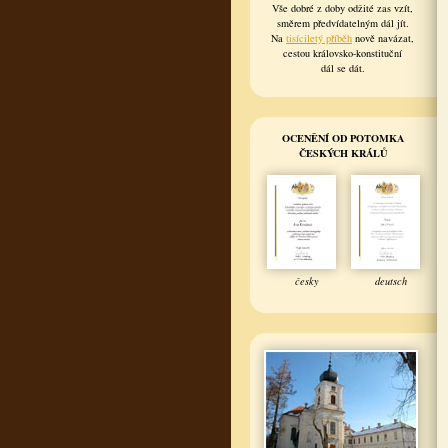
Vše dobré z doby odžité zas vzít,
směrem předvídatelným dál jít.
Na
tisíciletý příběh
nově navázat,
cestou královsko-konstituční
dál se dát.
OCENĚNÍ OD POTOMKA
ČESKÝCH KRÁLŮ
česky
deutsch