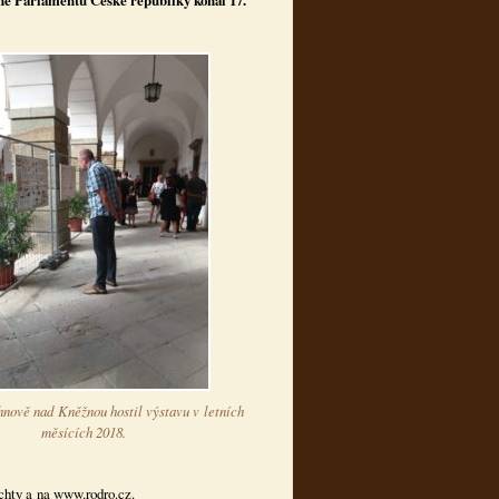
ně Parlamentu České republiky konal 17.
nově nad Kněžnou hostil výstavu v letních
měsících 2018.
echty a na www.rodro.cz.