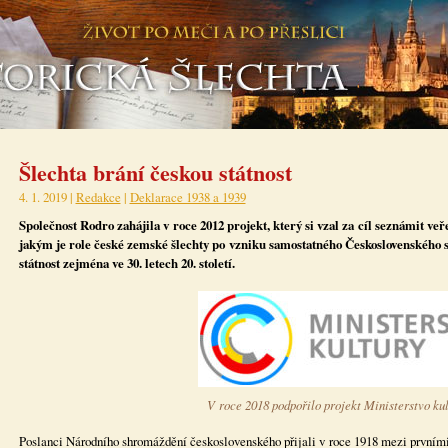
Šlechta brání českou státnost
4. 1. 2019 |
Redakce
|
Deklarace 1938 a 1939
Společnost Rodro zahájila v roce 2012 projekt, který si vzal za cíl seznámit 
jakým je role české zemské šlechty po vzniku samostatného Československého st
státnost zejména ve 30. letech 20. století.
V roce 2018 podpořilo projekt Ministerstvo ku
Poslanci Národního shromáždění československého přijali v roce 1918 mezi prvním