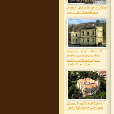
Zámek Loučeň spjatý s českou
větví rodu Thurn-Taxisů
Neorenesanční rodinná vila
papírenské podnikatelské
rodiny Piette – Rivage ve
Svobodě nad Úpou
Zámek Brandýs nad Labem,
spjatý habsburskou dynastií