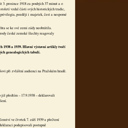
lit 3. prosince 1918 za pouhých 37 minut a o
toletí vzdal části svých historických tradic,
rivilegia, později i majetek, čest a nesporné
chta se ke své zemi zády neobrátila.
 rody české zemské šlechty reagovaly
 1938 a 1939. Hlavní výstavní artikly tvoří
ých genealogických tabulí.
ovi při zvláštní audienci na Pražském hradě.
 již předtím – 17.9.1938 – deklarovali
šení.
nství ve čtvrtek 7. září 1939 a přečtení
deklaraci podepisovali postupně