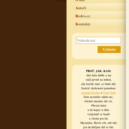
Autoři
Rodro.cz
Kontakty
PROČ. JAK. KAM.
Aby bylo dobře a my
stáli pevně na nohou,
aby každý znal, co bude dál.
Staleté zkušenosti pomohou:
zemská šlechta
a
český král
.
Sám nezmůže nikdo nic,
všichni musíme dát víc.
Přestat krást
a do kapsy si lhát,
vzájemně se hanět
a všemu jen lát.
Masaryka, Havla ctít, mít rád,
jen nechtějme dál se bát.