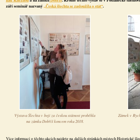
nad Kněžnou
a na zámku
Dobříš
. Kromě těchto výstav se v Poslanecké sněmov
září seminář nazvaný
„Česká šlechta se zasloužila o stát“
.
Výstava Šlechta v boji za českou státnost proběhla
Zámek v Rych
na zámku Dobříš koncem roku 2018.
Více informací o těchto akcích najdete na dalších stránkách místech Historické šl