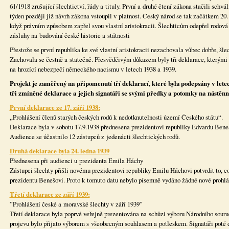
61/1918 zrušující šlechtictví, řády a tituly. První a druhé čtení zákona stačili schvá
týden později již návrh zákona vstoupil v platnost. Český národ se tak začátkem 20. s
když právním způsobem zapřel svou vlastní aristokracii. Šlechticům odepřel rodová p
zásluhy na budování české historie a státnosti
Přestože se první republika ke své vlastní aristokracii nezachovala vůbec dobře, šle
Zachovala se čestně a statečně. Přesvědčivým důkazem byly tři deklarace, kterými
na hrozící nebezpečí německého nacismu v letech 1938 a 1939.
Projekt je zaměřený na připomenutí tří deklarací, které byla podepsány v letech
tři zmíněné deklarace a jejich signatáři se svými předky a potomky na nástěnn
První deklarace ze 17. září 1938:
„Prohlášení členů starých českých rodů k nedotknutelnosti území Českého státu“.
Deklarace byla v sobotu 17.9.1938 přednesena prezidentovi republiky Edvardu Beneš
Audience se účastnilo 12 zástupců z jedenácti šlechtických rodů.
Druhá deklarace byla 24. ledna 1939
Přednesena při audienci u prezidenta Emila Háchy
Zástupci šlechty přišli novému prezidentovi republiky Emilu Háchovi potvrdit to, co
prezidentu Benešovi. Proto k tomuto datu nebylo písemně vydáno žádné nové prohlá
Třetí deklarace ze září 1939:
”Prohlášení české a moravské šlechty v září 1939”
Třetí deklarace byla poprvé veřejně prezentována na schůzi výboru Národního souruče
projevu bylo přijato výborem s všeobecným souhlasem a potleskem. Signatáři poté 