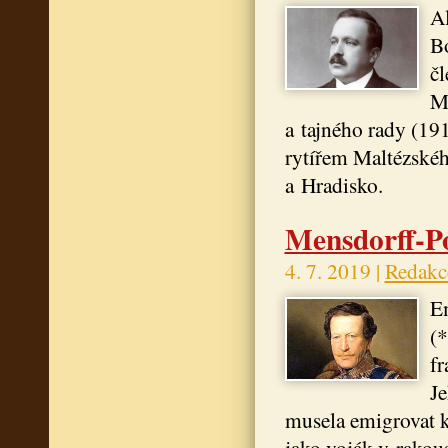
Al
Bo
č
Me
a tajného rady (1
rytířem Maltézskéh
a Hradisko.
Mensdorff-Po
4. 7. 2019 |
Redakc
Em
(
fr
Je
musela emigrovat k
jako voják v rakou