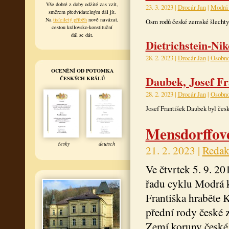
Vše dobré z doby odžité zas vzít,
23. 3. 2023 |
Drocár Jan
|
Modrá 
směrem předvídatelným dál jít.
Na
tisíciletý příběh
nově navázat,
Osm rodů české zemské šlechty j
cestou královsko-konstituční
dál se dát.
Dietrichstein-Ni
28. 2. 2023 |
Drocár Jan
|
Osobno
OCENĚNÍ OD POTOMKA
Daubek, Josef Fr
ČESKÝCH KRÁLŮ
28. 2. 2023 |
Drocár Jan
|
Osobno
Josef František Daubek byl česk
Mensdorffové
česky
deutsch
21. 2. 2023 |
Redak
Ve čtvrtek 5. 9. 20
řadu cyklu Modrá k
Františka hraběte K
přední rody české 
Zemí koruny české 