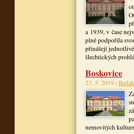
ot
Ot
př
a 1939, v čase nej
plně podpořila svo
přinášejí jednotliv
šlechtických prohlá
Boskovice
23. 5. 2019 |
Redak
Z
st
zá
pa
nemovitých kulturn