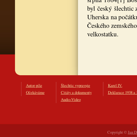
byl český šlechtic
Uherska na počátku
Českého zemského 
velkostatku.
Autor píše
Šlechtic vypravuje
Karel IV.
Očekáváme
Citáty a dokumenty
Deklarace 1938 a 
Audio-Video
Copyright ©
Jan D