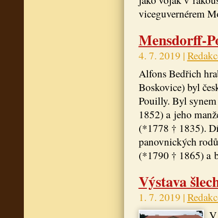
viceguvernérem M
Mensdorff-Po
4. 7. 2019 |
Redakc
Alfons Bedřich hr
Boskovice) byl česk
Pouilly. Byl synem
1852) a jeho manž
(*1778 † 1835). Dí
panovnických rodů,
(*1790 † 1865) a b
Výstava šlec
1. 7. 2019 |
Redakc
V 