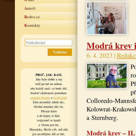
Autoři
Rodro.cz
Kontakty
Modrá krev i
6. 4. 2023 |
Redakc
Po
ro
PROČ. JAK. KAM.
Aby bylo dobře a my
Př
stáli pevně na nohou,
aby každý znal, co bude dál.
př
Staleté zkušenosti pomohou:
zemská šlechta
a
český král
.
Colloredo-Mannsfel
Sám nezmůže nikdo nic,
všichni musíme dát víc.
Kolowrat-Krakowsk
Přestat krást
a Sternberg.
a do kapsy si lhát,
vzájemně se hanět
a všemu jen lát.
Masaryka, Havla ctít, mít rád,
Modrá krev – II.
jen nechtějme dál se bát.