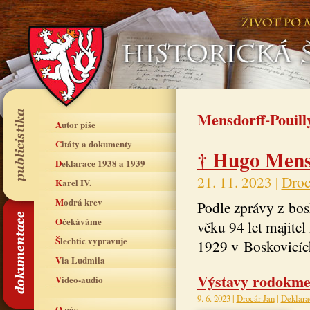
Mensdorff-Pouill
Autor píše
Citáty a dokumenty
† Hugo Mensd
Deklarace 1938 a 1939
21. 11. 2023 |
Droc
Karel IV.
Modrá krev
Podle zprávy z bos
Očekáváme
věku 94 let majite
Šlechtic vypravuje
1929 v Boskovicíc
Via Ludmila
Výstavy rodokme
Video-audio
9. 6. 2023 |
Drocár Jan
|
Deklara
O nás