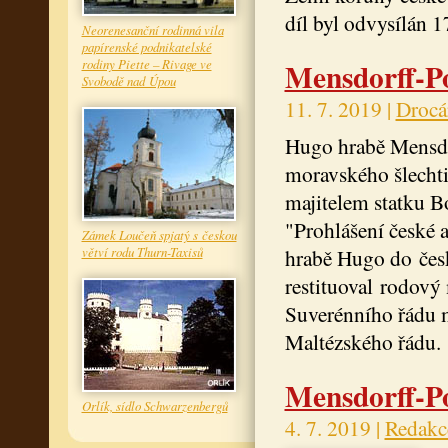
díl byl odvysílán 
Neorenesanční rodinná vila
papírenské podnikatelské
rodiny Piette – Rivage ve
Mensdorff-Po
Svobodě nad Úpou
11. 7. 2019 |
Drocá
Hugo hrabě Mensdo
moravského šlechti
majitelem statku B
"Prohlášení české a
Zámek Loučeň spjatý s českou
větví rodu Thurn-Taxisů
hrabě Hugo do česk
restituoval rodový
Suverénního řádu m
Maltézského řádu.
Mensdorff-Po
Orlík, sídlo Schwarzenbergů
4. 7. 2019 |
Redakc