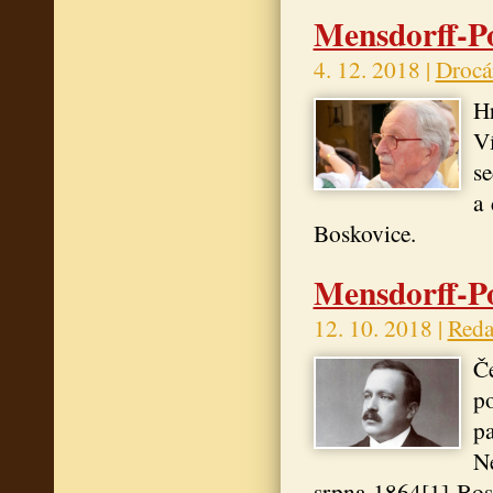
Mensdorff-Po
4. 12. 2018 |
Drocá
Hr
Ví
se
a 
Boskovice.
Mensdorff-Po
12. 10. 2018 |
Reda
Če
po
pa
Ne
srpna 1864[1] Bos