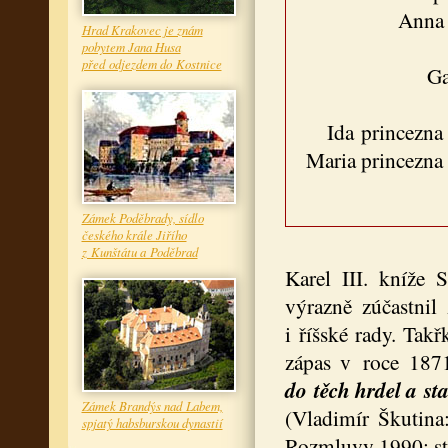
Anna 
Hrad Krakovec je znám
pobytem Jana Husa
před odjezdem do Kostnice
Ga
Ida princezna
Maria princezna
Zámek Poděbrady, sídlo
českého krále Jiřího
z Kunštátu a Poděbrad
Karel III. kníže 
výrazně zúčastni
i říšské rady. Takř
zápas v roce 18
do těch hrdel a st
Zámek Brandýs nad Labem,
(Vladimír Škutina:
spjatý habsburskou dynastií
Rozmluvy 1990; st