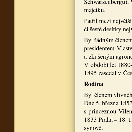
Schwarzenbergu). V
majetku.
Patřil mezi největš
či šesté desítky nej
Byl řádným členem
presidentem Vlast
a zkušeným agron
V období let 1880–
1895 zasedal v Če
Rodina
Byl členem vlivnéh
Dne 5. března 185
s princeznou Vilem
1833 Praha – 18. 12
synové.