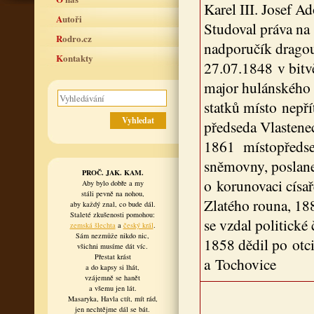
Karel III. Josef A
Autoři
Studoval práva na 
Rodro.cz
nadporučík dragou
Kontakty
27.07.1848 v bitv
major hulánského 
statků místo nepř
předseda Vlastene
1861 místopředse
sněmovny, poslanec
PROČ. JAK. KAM.
o korunovaci císař
Aby bylo dobře a my
stáli pevně na nohou,
Zlatého rouna, 188
aby každý znal, co bude dál.
Staleté zkušenosti pomohou:
se vzdal politick
zemská šlechta
a
český král
.
Sám nezmůže nikdo nic,
1858 dědil po otci
všichni musíme dát víc.
Přestat krást
a Tochovice
a do kapsy si lhát,
vzájemně se hanět
a všemu jen lát.
Masaryka, Havla ctít, mít rád,
jen nechtějme dál se bát.