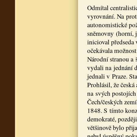
Odmítal centralist
vyrovnání. Na prote
autonomistické po
sněmovny (horní, 
inicioval předseda
očekávala možnost 
Národní stranou a 
vydali na jednání d
jednali v Praze. S
Prohlásil, že česká
na svých postojích
Čech/českých zemí 
1848. S tímto konze
demokraté, později
většinově bylo přij
nebyl úspěšný pok