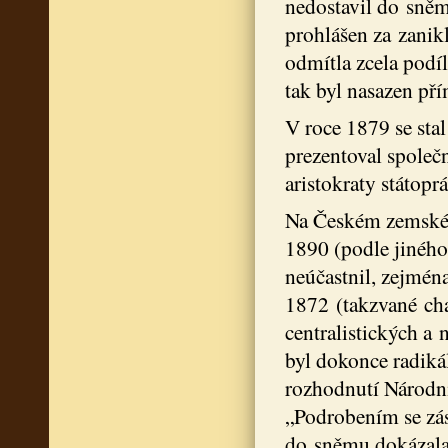
nedostavil do sněm
prohlášen za zanikl
odmítla zcela podí
tak byl nasazen př
V roce 1879 se sta
prezentoval společ
aristokraty státop
Na Českém zemském
1890 (podle jiného
neúčastnil, zejmén
1872 (takzvané cha
centralistických a
byl dokonce radikál
rozhodnutí Národní 
„Podrobením se zás
do sněmu dokázala s