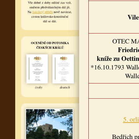
Vše dobré z doby odžité zas vzít,
směrem předvídatelným dál jít.
Na
tisíciletý příběh
nově navázat,
Vil
cestou královsko-konstituční
dál se dát.
OTEC M
OCENĚNÍ OD POTOMKA
Friedri
ČESKÝCH KRÁLŮ
kníže zu Oetti
*16.10.1793 Walle
Walle
česky
deutsch
5. orl
Bedřich p