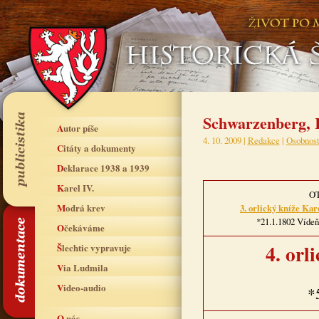
Schwarzenberg, K
Autor píše
4. 10. 2009 |
Redakce
|
Osobnost
Citáty a dokumenty
Deklarace 1938 a 1939
Karel IV.
O
Modrá krev
3. orlický kníže Ka
*21.1.1802 Vídeň
Očekáváme
4. orl
Šlechtic vypravuje
Via Ludmila
Video-audio
*
O nás