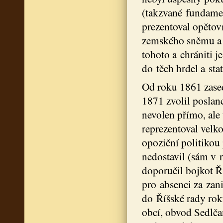
(takzvané fundamen
prezentoval opětov
zemského sněmu a p
tohoto a chrániti je
do těch hrdel a sta
Od roku 1861 zas
1871 zvolil poslan
nevolen přímo, ale
reprezentoval velk
opoziční politikou
nedostavil (sám v 
doporučil bojkot Ř
pro absenci za zan
do Říšské rady rok
obcí, obvod Sedlča