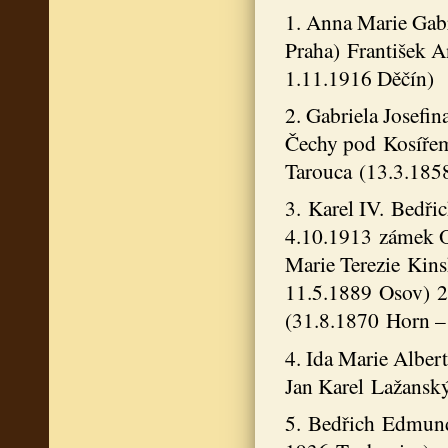
1. Anna Marie Gab
Praha) František A
1.11.1916 Děčín)
2. Gabriela Josefi
Čechy pod Kosířem)
Tarouca (13.3.185
3. Karel IV. Bedř
4.10.1913 zámek Or
Marie Terezie Kins
11.5.1889 Osov) 2
(31.8.1870 Horn –
4. Ida Marie Alber
Jan Karel Lažansk
5. Bedřich Edmund