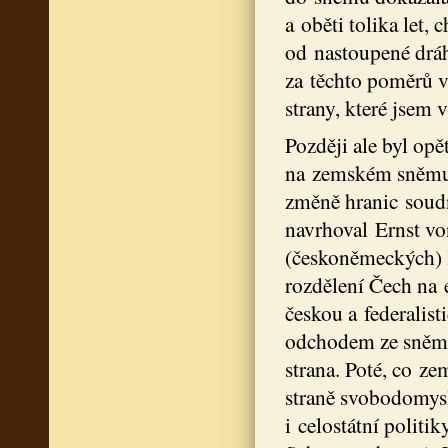
a oběti tolika let,
od nastoupené dráh
za těchto poměrů 
strany, které jsem 
Později ale byl op
na zemském sněmu p
změně hranic soudn
navrhoval Ernst v
(českoněmeckých) l
rozdělení Čech na 
českou a federalist
odchodem ze sněmu,
strana. Poté, co z
straně svobodomysl
i celostátní politik