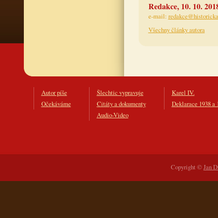
Redakce, 10. 10. 201
e-mail:
redakce@historicka
Všechny články autora
Autor píše
Šlechtic vypravuje
Karel IV.
Očekáváme
Citáty a dokumenty
Deklarace 1938 a 
Audio-Video
Copyright ©
Jan D