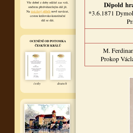
Děpold
hr
Vše dobré z doby odžité zas vzít,
směrem předvídatelným dál jít.
*3.6.1871 Dymok
Na
tisíciletý příběh
nově navázat,
cestou královsko-konstituční
Pr
dál se dát.
OCENĚNÍ OD POTOMKA
ČESKÝCH KRÁLŮ
M. Ferdina
Prokop Václ
česky
deutsch