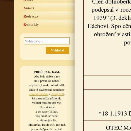
Člen dolnobeřk
Autoři
podepsal v roce
Rodro.cz
1939” (3. dekla
Kontakty
Háchovi. Společn
ohrožení vlasti
po
PROČ. JAK. KAM.
Aby bylo dobře a my
stáli pevně na nohou,
aby každý znal, co bude dál.
Staleté zkušenosti pomohou:
zemská šlechta
a
český král
.
Sám nezmůže nikdo nic,
všichni musíme dát víc.
Přestat krást
*18.1.1913 
a do kapsy si lhát,
vzájemně se hanět
a všemu jen lát.
Masaryka, Havla ctít, mít rád,
OTEC M
jen nechtějme dál se bát.