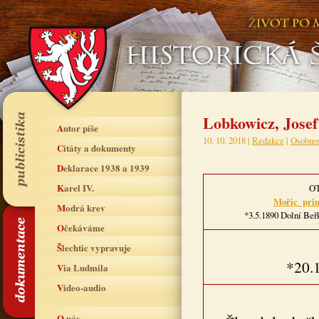
Lobkowicz, Josef
Autor píše
10. 10. 2018 |
Redakce
|
Osobnos
Citáty a dokumenty
Deklarace 1938 a 1939
Karel IV.
O
Mořic
pri
Modrá krev
*3.5.1890 Dolní Beřk
Očekáváme
Šlechtic vypravuje
*20.
Via Ludmila
Video-audio
O nás