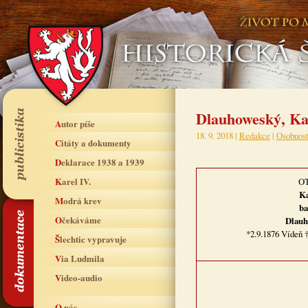
Dlauhoweský, Ka
Autor píše
18. 9. 2018 |
Redakce
|
Osobnost
Citáty a dokumenty
Deklarace 1938 a 1939
Karel IV.
O
Ka
Modrá krev
ba
Očekáváme
Dlauh
*2.9.1876 Vídeň 
Šlechtic vypravuje
Via Ludmila
Video-audio
O nás