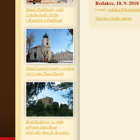
Redakce, 18. 9. 2018
Zámek Poděbrady, sídlo
e-mail:
redakce@historicka
českého krále Jiřího
Všechny články autora
z Kunštátu a Poděbrad
Zámek Loučeň spjatý s českou
větví rodu Thurn-Taxisů
Hrad Krakovec je znám
pobytem Jana Husa
před odjezdem do Kostnice