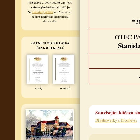
Vše dobré z doby odžité zas vzít,
směrem předvídatelným dál jít.
Na
tisíciletý příběh
nově navázat,
cestou královsko-konstituční
*2
dál se dát.
OTEC P
OCENĚNÍ OD POTOMKA
Stanisl
ČESKÝCH KRÁLŮ
česky
deutsch
Související klíčová sl
Dlauhoweský z Dlouhévsi