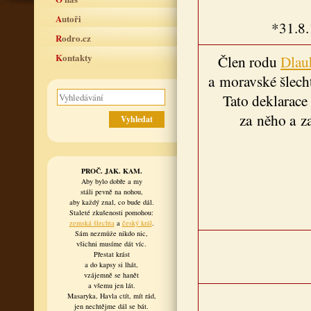
Autoři
*31.8.
Rodro.cz
Kontakty
Člen rodu
Dlau
a moravské šlecht
Tato deklarace
za něho a z
PROČ. JAK. KAM.
Aby bylo dobře a my
stáli pevně na nohou,
aby každý znal, co bude dál.
Staleté zkušenosti pomohou:
zemská šlechta
a
český král
.
Sám nezmůže nikdo nic,
všichni musíme dát víc.
Přestat krást
a do kapsy si lhát,
vzájemně se hanět
a všemu jen lát.
Masaryka, Havla ctít, mít rád,
jen nechtějme dál se bát.