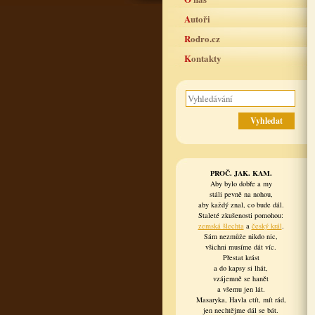
Autoři
Rodro.cz
Kontakty
PROČ. JAK. KAM.
Aby bylo dobře a my
stáli pevně na nohou,
aby každý znal, co bude dál.
Staleté zkušenosti pomohou:
zemská šlechta
a
český král
.
Sám nezmůže nikdo nic,
všichni musíme dát víc.
Přestat krást
a do kapsy si lhát,
vzájemně se hanět
a všemu jen lát.
Masaryka, Havla ctít, mít rád,
jen nechtějme dál se bát.