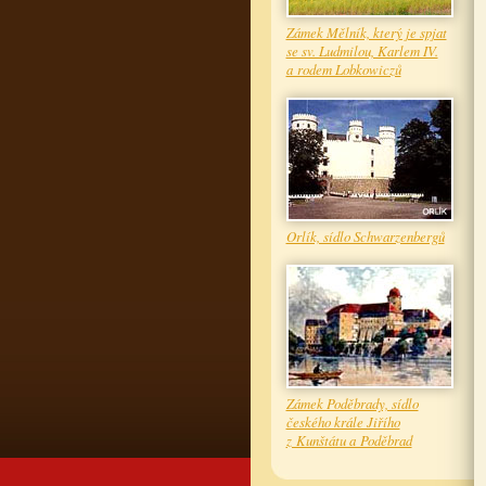
Zámek Mělník, který je spjat
se sv. Ludmilou, Karlem IV.
a rodem Lobkowiczů
Orlík, sídlo Schwarzenbergů
Zámek Poděbrady, sídlo
českého krále Jiřího
z Kunštátu a Poděbrad