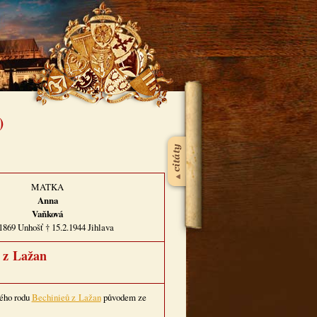
)
MATKA
Anna
Vaňková
1869 Unhošť † 15.2.1944 Jihlava
e z Lažan
kého rodu
Bechinieů z Lažan
původem ze