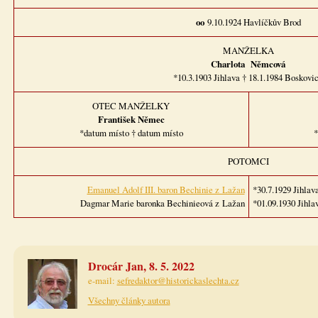
oo
9.10.1924 Havlíčkův Brod
MANŽELKA
Charlota Němcová
*10.3.1903 Jihlava † 18.1.1984 Boskovi
OTEC MANŽELKY
František Němec
*datum místo † datum místo
*
POTOMCI
Emanuel Adolf III. baron Bechinie z Lažan
*30.7.1929 Jihlav
Dagmar Marie baronka Bechinieová z Lažan
*01.09.1930 Jihla
Drocár Jan, 8. 5. 2022
e-mail:
sefredaktor@historickaslechta.cz
Všechny články autora