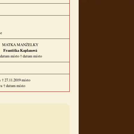
ce
MATKA MANŽELKY
Františka Kaplanová
datum místo † datum místo
a † 27.11.2019 místo
va † datum místo