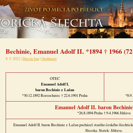
Bechinie, Emanuel Adolf II. *1894 † 1966 (72
8. 5. 2022 |
Drocár Jan
|
Osobnosti
OTEC
Emanuel Adolf I.
baron Bechinie z Lažan
*30.12.1892 Rozsochatec † 22.6.1901 Praha
*8.9.
Emanuel Adolf II. baron Bechini
*26.8.1894 Praha † 9.4.1966 Jihlava
Emanuel Adolf II. baron Bechinie z Lažan pocházel starého českého šlechtic
Slezska. Statek: Jihlava.