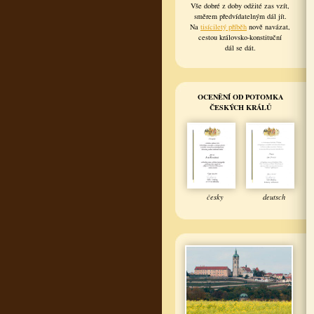
Vše dobré z doby odžité zas vzít,
směrem předvídatelným dál jít.
Na
tisíciletý příběh
nově navázat,
cestou královsko-konstituční
dál se dát.
OCENĚNÍ OD POTOMKA
ČESKÝCH KRÁLŮ
česky
deutsch