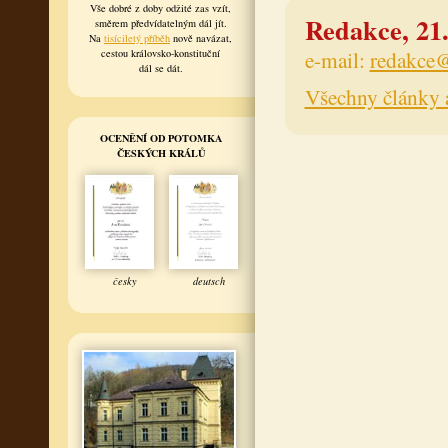
Vše dobré z doby odžité zas vzít,
Redakce, 21.
směrem předvídatelným dál jít.
Na
tisíciletý příběh
nově navázat,
e-mail:
redakce@
cestou královsko-konstituční
dál se dát.
Všechny články 
OCENĚNÍ OD POTOMKA
ČESKÝCH KRÁLŮ
česky
deutsch