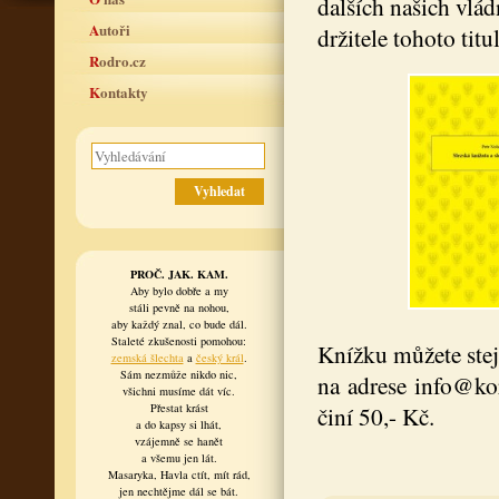
dalších našich vlá
Autoři
držitele tohoto titu
Rodro.cz
Kontakty
PROČ. JAK. KAM.
Aby bylo dobře a my
stáli pevně na nohou,
aby každý znal, co bude dál.
Staleté zkušenosti pomohou:
Knížku můžete stej
zemská šlechta
a
český král
.
Sám nezmůže nikdo nic,
na adrese info@kor
všichni musíme dát víc.
Přestat krást
činí 50,- Kč.
a do kapsy si lhát,
vzájemně se hanět
a všemu jen lát.
Masaryka, Havla ctít, mít rád,
jen nechtějme dál se bát.