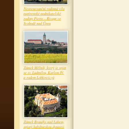
Neorenesanční rodinná vila
papírenské podnikatelské
rodiny Piette – Rivage ve
Svobodě nad Úpou
Zámek Mělník, který je spjat
se sv. Ludmilou, Karlem IV.
a rodem Lobkowiczů
Zámek Brandýs nad Labem,
spjatý habsburskou dynastií