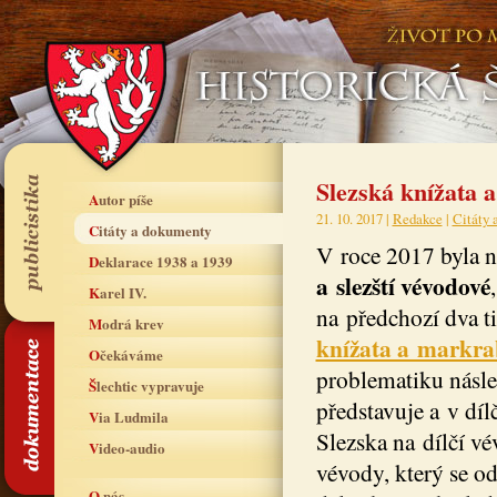
Slezská knížata a
Autor píše
21. 10. 2017 |
Redakce
|
Citáty 
Citáty a dokumenty
V roce 2017 byla 
Deklarace 1938 a 1939
a slezští vévodové
Karel IV.
na předchozí dva t
Modrá krev
knížata a markr
Očekáváme
problematiku násle
Šlechtic vypravuje
představuje a v dí
Via Ludmila
Slezska na dílčí vé
Video-audio
vévody, který se od
O nás