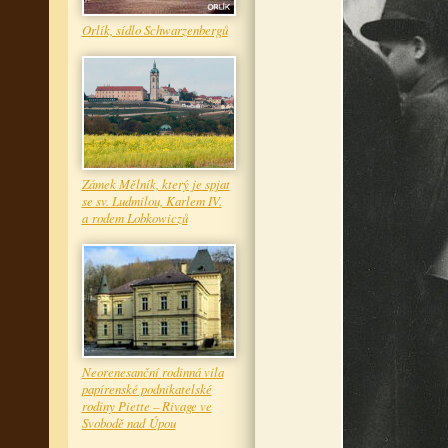
Orlík, sídlo Schwarzenbergů
Zámek Mělník, který je spjat
se sv. Ludmilou, Karlem IV.
a rodem Lobkowiczů
Neorenesanční rodinná vila
papírenské podnikatelské
rodiny Piette – Rivage ve
Svobodě nad Úpou