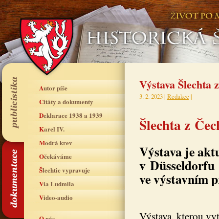
Výstava Šlechta 
Autor píše
3. 2. 2023 |
Redakce
|
Citáty a dokumenty
Deklarace 1938 a 1939
Šlechta z Če
Karel IV.
Modrá krev
Výstava je akt
Očekáváme
v Düsseldorfu
Šlechtic vypravuje
ve výstavním 
Via Ludmila
Video-audio
Výstava, kterou vyt
O nás