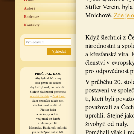
Stifter Verein, byl
Autoři
Mnichově.
Zde je 
Rodro.cz
Kontakty
Když šlechtici z Č
národnostní a spole
a křesťanská víra.
členství v evropsk
pro odpovědnost př
PROČ. JAK. KAM.
Aby bylo dobře a my
V průběhu 20. stole
stáli pevně na nohou,
aby každý znal, co bude dál.
postavení ve společ
Staleté zkušenosti pomohou:
ti, kteří byli pova
zemská šlechta
a
český král
.
Sám nezmůže nikdo nic,
považovali za Čec
všichni musíme dát víc.
Přestat krást
uprchli. Stejně jak
a do kapsy si lhát,
vzájemně se hanět
živobytí od nuly.
a všemu jen lát.
Masaryka, Havla ctít, mít rád,
Pomáhali však i mat
jen nechtějme dál se bát.