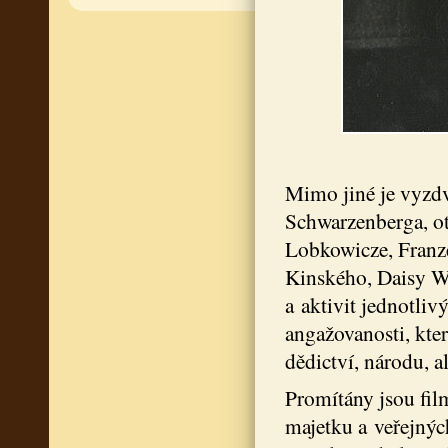
Mimo jiné je vyzdv
Schwarzenberga, o
Lobkowicze, Franz
Kinského, Daisy W
a aktivit jednotliv
angažovanosti, kte
dědictví, národu, a
Promítány jsou fil
majetku a veřejnýc