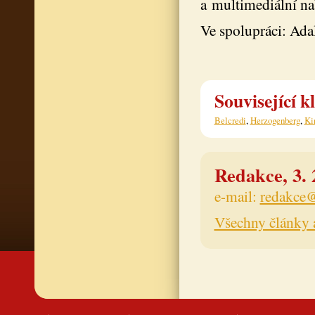
a multimediální na
Ve spolupráci: Ada
Související k
Belcredi
,
Herzogenberg
,
Ki
Redakce, 3. 
e-mail:
redakce@
Všechny články 