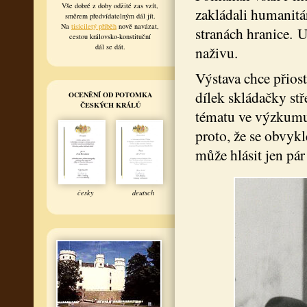
Vše dobré z doby odžité zas vzít,
zakládali humanitá
směrem předvídatelným dál jít.
Na
tisíciletý příběh
nově navázat,
stranách hranice. 
cestou královsko-konstituční
dál se dát.
naživu.
Výstava chce přiost
dílek skládačky st
OCENĚNÍ OD POTOMKA
ČESKÝCH KRÁLŮ
tématu ve výzkumu
proto, že se obvyk
může hlásit jen pá
česky
deutsch