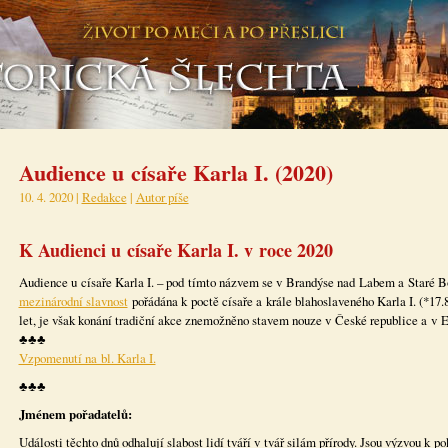
Audience u císaře Karla I. (2020)
10. 4. 2020 |
Redakce
|
Autor píše
K Audienci u císaře Karla I. v roce 2020
Audience u císaře Karla I. – pod tímto názvem se v Brandýse nad Labem a Staré B
mezinárodní slavnost
pořádána k poctě císaře a krále blahoslaveného Karla I. (*17.
let, je však konání tradiční akce znemožněno stavem nouze v České republice a v E
♣♣♣
Vzpomenutí na bl. Karla I.
♣♣♣
Jménem pořadatelů:
Události těchto dnů odhalují slabost lidí tváří v tvář silám přírody. Jsou výzvou k po