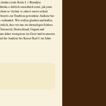
 zámku císaře Karla I. v Brandýse
arska a dalších sousedních zemí, jak jsme
chom se všichni ve zdraví znovu setkali
 bereits zur Tradition gewordene Audienz bei
 verhindert. Wir wollen glauben und hoffen,
einlich, dass wir uns im ehemaligen Schloss
Österreich, Deutschland, Ungarn und
 uns daher wenigstens im Geist und in unseren
f der Audienz bei Kaiser Karl I. im Jahre