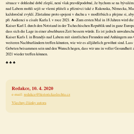
situace v dohledné době zlepší, není však pravděpodobné, že bychom se na bývalém
nad Labem mohli sejít se všemi přáteli a příznivci také z Rakouska, Německa, Maď
každoročně zvyklí. Zůstaňme proto spojeni v duchu a v modlitbách a přejme si, aby
při Audienci u císaře Karla I. v roce 2021. ♣ Zum ersten Mal in 18 Jahren wird die
Kaiser Karl I. durch den Notstand in der Tschechischen Republik und in ganz Europa
dass sich die Lage in einer absehbaren Zeit bessern würde. Es ist jedoch unwahrsch
Kaiser Karls I. in Brandýs nad Labem mit sämtlichen Freunden und Anhängern aus 
weiteren Nachbarländern treffen könnten, wie wir es alljährlich gewöhnt sind. Lass
Gebeten beisammen sein und den Wunsch hegen, dass wir uns in voller Gesundheit au
2021 wieder treffen können.
♣ ♣ ♣
Redakce, 10. 4. 2020
e-mail:
redakce@historickaslechta.cz
Všechny články autora