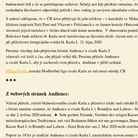
budoucností lidí a že se potřebujeme setkávat. Silněji než kdy předtím vnímáme, že
rozhodném křesťanství odpovědný politik i otec rodiny, je navýsost aktuálním světc
S radostí sdělujeme, že v ČR letos přibývají tři jeho relikvie – v katedrále sv. Mi
kláštera trapistek Naší Paní nad Vltavou v Poličanech a ve farním kostele Obrácen
slavnosti jejich instalace v těchto dnech také konat nemohou. V obnoveném pout
Boleslavi bude relikvie bl. Karla nově instalována na hlavním oltáři: slavná mše sv
při příležitosti liturgického svátku bl. Karla I. 21. října 2020.
Prosíme všechny, kdo přípravám letošní Audien
věnovali své úsilí a čas, aby přijali velký dík. P
u císaře Karla I., aby jí zachovali svou přízeň a doufáme v příští setkání.
Milan Novák
, zemská Modlitební liga císaře Karla za mír mezi národy, ČR
♣ ♣ ♣
Z webových stránek Audience:
Vážení přátelé, ctitelé blahoslaveného císaře Karla a příznivci tradic naší střední E
s lítostí musíme oznámit, že Audience u císaře Karla I. v Brandýse nad Labem – St
se dne 2. května 2020 nekoná. ♣ Sehr geehrte Freunde, Verehrer des seligen Kaise
mitteleuropäischen Traditionen, mit viel Bedauern fühlen wir uns gezwungen, Ihnen
Kaiser Karl I. in Brandýs nad Labem – Stará Boleslav am 2. Mai 2020 nicht stattfin
Poprvé za 18 let je tradiční Audience u císaře Karla I. znemožněna stavem nouze 