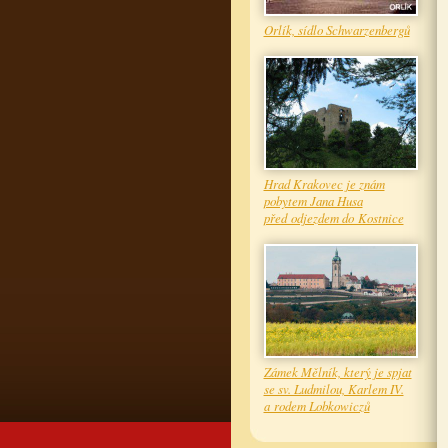
Orlík, sídlo Schwarzenbergů
Hrad Krakovec je znám
pobytem Jana Husa
před odjezdem do Kostnice
Zámek Mělník, který je spjat
se sv. Ludmilou, Karlem IV.
a rodem Lobkowiczů