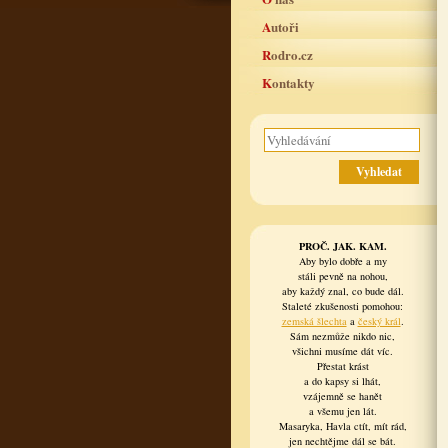
Autoři
Rodro.cz
Kontakty
PROČ. JAK. KAM.
Aby bylo dobře a my
stáli pevně na nohou,
aby každý znal, co bude dál.
Staleté zkušenosti pomohou:
zemská šlechta
a
český král
.
Sám nezmůže nikdo nic,
všichni musíme dát víc.
Přestat krást
a do kapsy si lhát,
vzájemně se hanět
a všemu jen lát.
Masaryka, Havla ctít, mít rád,
jen nechtějme dál se bát.