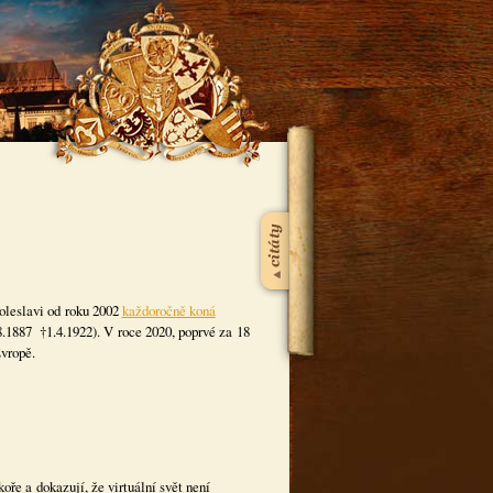
oleslavi od roku 2002
každoročně koná
8.1887 †1.4.1922). V roce 2020, poprvé za 18
vropě.
koře a dokazují, že virtuální svět není