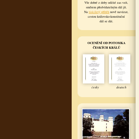
Vše dobré z doby odžité zas vzít,
směrem předvídatelným dál jít.
Na
tisíciletý příběh
nově navázat,
cestou královsko-konstituční
dál se dát.
OCENĚNÍ OD POTOMKA
ČESKÝCH KRÁLŮ
česky
deutsch