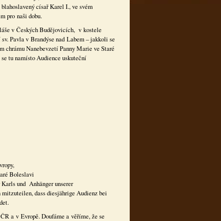
 blahoslavený císař Karel I., ve svém
em pro naši dobu.
kuláše v Českých Budějovicích, v kostele
í sv. Pavla v Brandýse nad Labem – jakkoli se
ním chrámu Nanebevzetí Panny Marie ve Staré
. se tu namísto Audience uskuteční
ce u císaře Karla I.
rosíme přátele Audience
vropy,
aré Boleslavi
r Karls und Anhänger unserer
 mitzuteilen, dass diesjährige Audienz bei
det.
v ČR a v Evropě. Doufáme a věříme, že se