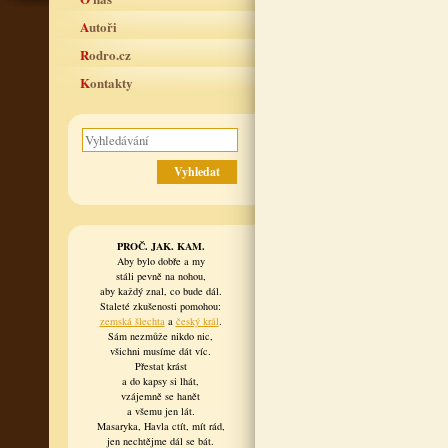
Autoři
Rodro.cz
Kontakty
PROČ. JAK. KAM.
Aby bylo dobře a my
stáli pevně na nohou,
aby každý znal, co bude dál.
Staleté zkušenosti pomohou:
zemská šlechta
a
český král
.
Sám nezmůže nikdo nic,
všichni musíme dát víc.
Přestat krást
a do kapsy si lhát,
vzájemně se hanět
a všemu jen lát.
Masaryka, Havla ctít, mít rád,
jen nechtějme dál se bát.