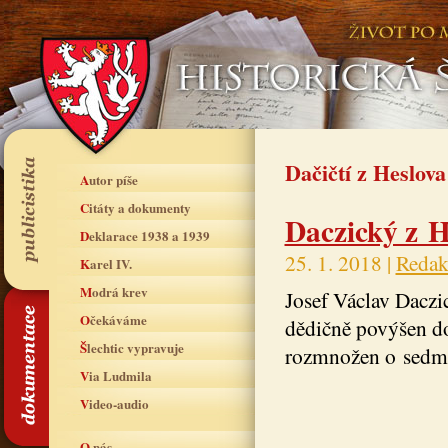
Dačičtí z Heslova
Autor píše
Citáty a dokumenty
Daczický z H
Deklarace 1938 a 1939
25. 1. 2018 |
Redak
Karel IV.
Modrá krev
Josef Václav Daczi
Očekáváme
dědičně povýšen do
Šlechtic vypravuje
rozmnožen o sedmi
Via Ludmila
Video-audio
O nás