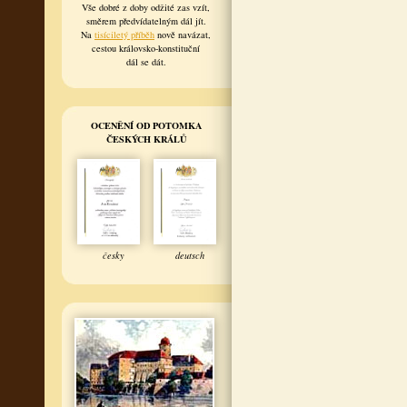
Vše dobré z doby odžité zas vzít,
směrem předvídatelným dál jít.
Na
tisíciletý příběh
nově navázat,
cestou královsko-konstituční
dál se dát.
OCENĚNÍ OD POTOMKA
ČESKÝCH KRÁLŮ
česky
deutsch