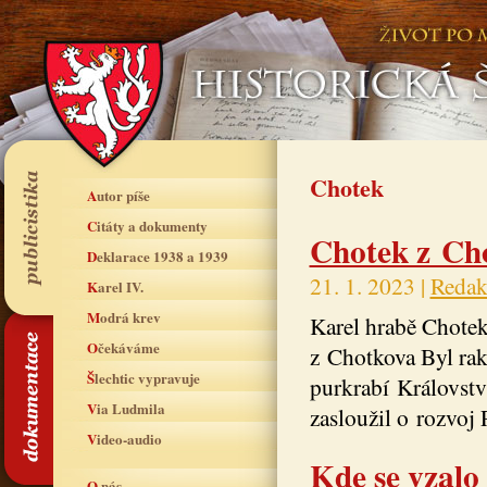
Chotek
Autor píše
Citáty a dokumenty
Chotek z Cho
Deklarace 1938 a 1939
21. 1. 2023 |
Redak
Karel IV.
Modrá krev
Karel hrabě Chotek
Očekáváme
z Chotkova Byl rak
Šlechtic vypravuje
purkrabí Královstv
Via Ludmila
zasloužil o rozvoj 
Video-audio
Kde se vzalo
O nás