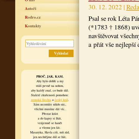
30. 12. 2022 |
Reda
Autoři
Psal se rok Léta P
Rodro.cz
(*1783 † 1868) uvě
Kontakty
navštěvovat všechn
a přát vše nejlepší
PROČ. JAK. KAM.
Aby bylo dobře a my
stáli pevně na nohou,
aby každý znal, co bude dál.
Staleté zkušenosti pomohou:
zemská šlechta
a
český král
.
Sám nezmůže nikdo nic,
všichni musíme dát víc.
Přestat krást
a do kapsy si lhát,
vzájemně se hanět
a všemu jen lát.
Masaryka, Havla ctít, mít rád,
jen nechtějme dál se bát.