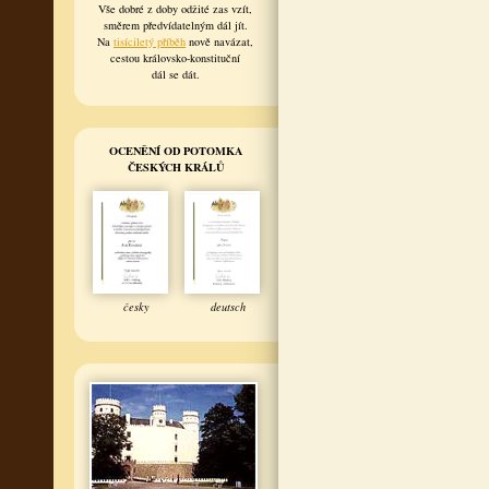
Vše dobré z doby odžité zas vzít,
směrem předvídatelným dál jít.
Na
tisíciletý příběh
nově navázat,
cestou královsko-konstituční
dál se dát.
OCENĚNÍ OD POTOMKA
ČESKÝCH KRÁLŮ
česky
deutsch