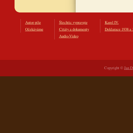
Autor píše
Šlechtic vypravuje
Karel IV.
Očekáváme
Citáty a dokumenty
Deklarace 1938 a 
Audio-Video
Copyright ©
Jan D