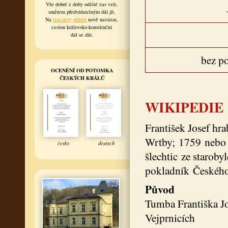
Vše dobré z doby odžité zas vzít,
směrem předvídatelným dál jít.
Na
tisíciletý příběh
nově navázat,
cestou královsko-konstituční
dál se dát.
bez p
OCENĚNÍ OD POTOMKA
ČESKÝCH KRÁLŮ
WIKIPEDIE
František Josef hr
Wrtby; 1759 nebo 
česky
deutsch
šlechtic ze staroby
pokladník Českého 
Původ
Tumba Františka Jo
Vejprnicích