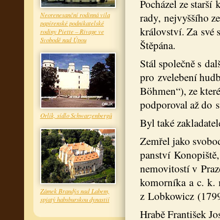
Pocházel ze starší 
Neorenesanční rodinná vila
rady, nejvyššího 
papírenské podnikatelské
království. Za své
rodiny Piette – Rivage ve
Svobodě nad Úpou
Štěpána.
Stál společně s da
pro zvelebení hudb
Böhmen“), ze které
podporoval až do s
Orlík, sídlo Schwarzenbergů
Byl také zakladate
Zemřel jako svobo
panství Konopiště,
nemovitostí v Praze
komorníka a c. k. 
Zámek Brandýs nad Labem,
z Lobkowicz (179
spjatý habsburskou dynastií
Hrabě František Jo