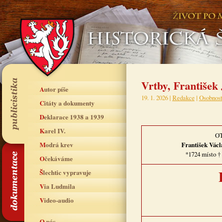
Vrtby, František
Autor píše
19. 1. 2026 |
Redakce
|
Osobnost
Citáty a dokumenty
Deklarace 1938 a 1939
Karel IV.
O
Modrá krev
František Václ
*1724 místo † 
Očekáváme
Šlechtic vypravuje
Via Ludmila
Video-audio
O nás