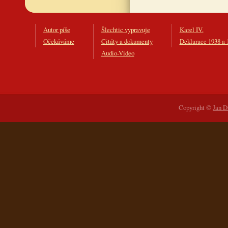
Autor píše
Šlechtic vypravuje
Karel IV.
Očekáváme
Citáty a dokumenty
Deklarace 1938 a 
Audio-Video
Copyright ©
Jan D