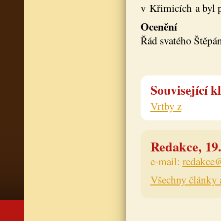
v Křimicích a byl 
Ocenění
Řád svatého Štěpá
Související k
Vrtby z
Redakce, 19.
e-mail:
redakce@
Všechny články 