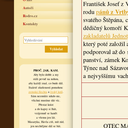
František Josef z 
Autoři
ánů z Vrtb
rodu
p
Rodro.cz
svatého Štěpána, c
Kontakty
dědičný komoří Kr
zakladatelů Jedno
který poté založil 
podporoval až do s
panství, zámek Ko
Týnec nad Sázavo
PROČ. JAK. KAM.
a nejvyššímu vach
Aby bylo dobře a my
stáli pevně na nohou,
aby každý znal, co bude dál.
Staleté zkušenosti pomohou:
zemská šlechta
a
český král
.
Sám nezmůže nikdo nic,
všichni musíme dát víc.
Přestat krást
a do kapsy si lhát,
vzájemně se hanět
a všemu jen lát.
Masaryka, Havla ctít, mít rád,
OTEC M
jen nechtějme dál se bát.