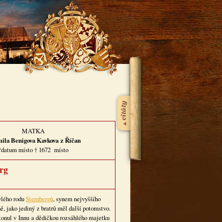
MATKA
ila Benigova Kavkova
z Říčan
*datum místo † 1672 místo
rg
ylého rodu
Sternbergů
, synem nejvyššího
 jako jediný z bratrů měl další potomstvo.
utonul v Innu a dědičkou rozsáhlého majetku