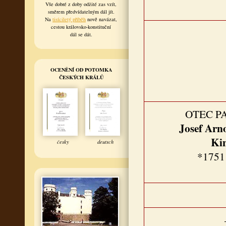
Vše dobré z doby odžité zas vzít,
směrem předvídatelným dál jít.
Na
tisíciletý příběh
nově navázat,
cestou královsko-konstituční
dál se dát.
OCENĚNÍ OD POTOMKA
ČESKÝCH KRÁLŮ
OTEC P
Josef Arn
Ki
česky
deutsch
*1751