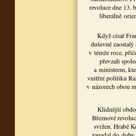
revoluce dne 13. 
liberálně orie
Když císař Fra
duševně zaostalý 
v témže roce, přič
převzali spol
a ministrem, kte
vnitřní politiku R
v názorech obou m
Klidnější obdo
Březnové revoluc
svržen. Hrabě Ko
zapadal do doby p