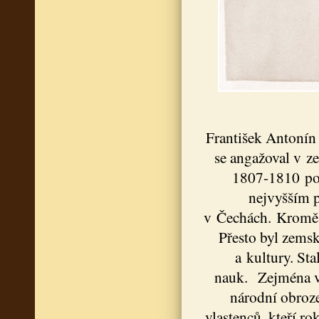
František Antonín 
se angažoval v z
1807-1810 po
nejvyšším 
v Čechách. Kromě r
Přesto byl zems
a kultury. St
nauk. Zejména v 
národní obroze
vlastenců, kteří r