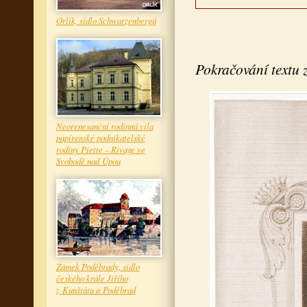
Orlík, sídlo Schwarzenbergů
Pokračování textu z
Neorenesanční rodinná vila
papírenské podnikatelské
rodiny Piette – Rivage ve
Svobodě nad Úpou
Zámek Poděbrady, sídlo
českého krále Jiřího
z Kunštátu a Poděbrad