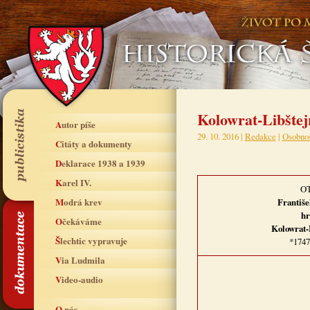
Kolowrat-Libštej
Autor píše
29. 10. 2016 |
Redakce
|
Osobnos
Citáty a dokumenty
Deklarace 1938 a 1939
Karel IV.
O
Modrá krev
František
hr
Očekáváme
Kolowrat-
Šlechtic vypravuje
*1747
Via Ludmila
Video-audio
O nás