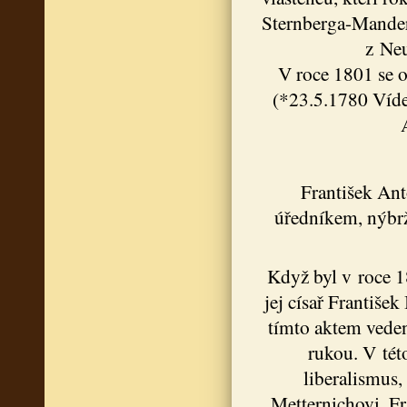
Sternberga-Manders
z Neu
V roce 1801 se 
(*23.5.1780 Víde
František Ant
úředníkem, nýbrž 
Když byl v roce 1
jej císař Františe
tímto aktem veden
rukou. V tét
liberalismus,
Metternichovi. Fr