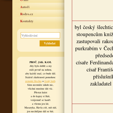
Autoři
Rodro.cz
Kontakty
byl český šlechti
stoupencům kníž
zastupovali rako
purkrabím v Čech
předsed
císaře Ferdinanda
PROČ. JAK. KAM.
Aby bylo dobře a my
císař Frant
stáli pevně na nohou,
aby každý znal, co bude dál.
příslušní
Staleté zkušenosti pomohou:
zemská šlechta
a
český král
.
zakladatel
Sám nezmůže nikdo nic,
všichni musíme dát víc.
Přestat krást
a do kapsy si lhát,
vzájemně se hanět
a všemu jen lát.
Masaryka, Havla ctít, mít rád,
jen nechtějme dál se bát.