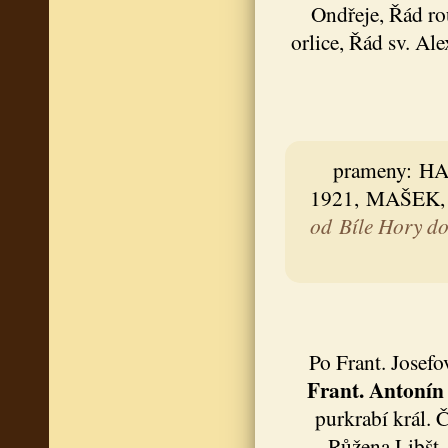
Ondřeje, Řád ro
orlice, Řád sv. A
prameny: HA
1921, MAŠEK, 
od Bíle Hory do
Po Frant. Josefo
Frant. Antonín
purkrabí král. 
Růžena Libšt.