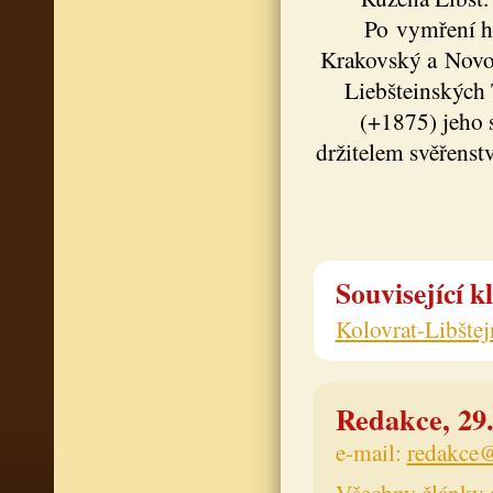
Po vymření ha
Krakovský a Novoh
Liebšteinských 
(+1875) jeho 
držitelem svěřens
Související k
Kolovrat-Libštej
Redakce, 29.
e-mail:
redakce@
Všechny články 