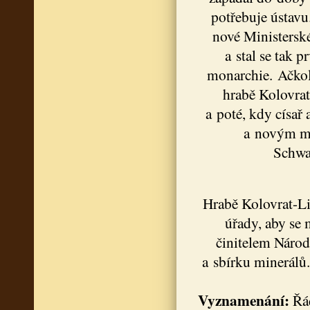
potřebuje ústav
nové Ministerské
a stal se tak
monarchie. Ačkol
hrabě Kolovrat-
a poté, kdy císař 
a novým mi
Schwa
Hrabě Kolovrat-Li
úřady, aby se 
činitelem Národ
a sbírku minerálů.
Vyznamenání:
Řád