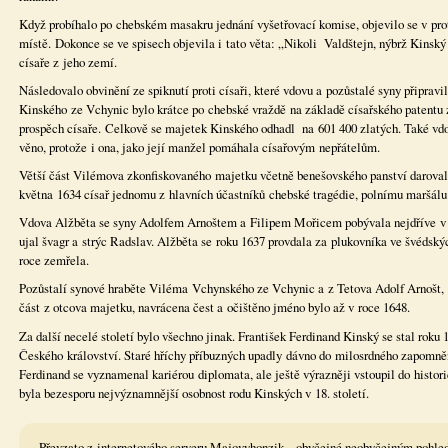
Když probíhalo po chebském masakru jednání vyšetřovací komise, objevilo se v pr
místě. Dokonce se ve spisech objevila i tato věta: „Nikoli Valdštejn, nýbrž Kinský
císaře z jeho zemí.
Následovalo obvinění ze spiknutí proti císaři, které vdovu a pozůstalé syny připra
Kinského ze Vchynic bylo krátce po chebské vraždě na základě císařského patentu 
prospěch císaře. Celkově se majetek Kinského odhadl na 601 400 zlatých. Také vdo
věno, protože i ona, jako její manžel pomáhala císařovým nepřátelům.
Větší část Vilémova zkonfiskovaného majetku včetně benešovského panství daroval 
května 1634 císař jednomu z hlavních účastníků chebské tragédie, polnímu maršálu 
Vdova Alžběta se syny Adolfem Arnoštem a Filipem Mořicem pobývala nejdříve v S
ujal švagr a strýc Radslav. Alžběta se roku 1637 provdala za plukovníka ve švédský
roce zemřela.
Pozůstalí synové hraběte Viléma Vchynského ze Vchynic a z Tetova Adolf Arnošt, 
část z otcova majetku, navrácena čest a očištěno jméno bylo až v roce 1648.
Za další necelé století bylo všechno jinak. František Ferdinand Kinský se stal rok
Českého království. Staré hříchy příbuzných upadly dávno do milosrdného zapomně
Ferdinand se vyznamenal kariérou diplomata, ale ještě výrazněji vstoupil do histori
byla bezesporu nejvýznamnější osobnost rodu Kinských v 18. století.
Převzato z internetového serveru Majovyhonzik – obyčejné neobyčejným pohl