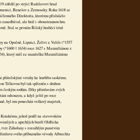
9 zdědil po strýci Radslavovi hrad
menici, Benešov a Žernoseky. Roku 1618 se
ičlenného Direktoria, kterému příslušelo
 zanedbával, ale hrál i oboustrannou hru.
ně. Stal se prvním Říšský hraběcí titul
y na Opočně, Lipnici, Želivi a Veliši (*1557
py (*1600 † 1634) roce 1627 s Maxmiliánou z
34), který měl za manželku Maxmiliáninu
mi přátelskými vztahy ke kurfiřtu saskému,
ou Trčkovou byl tak spřízněn s druhou
arým českým rodům. Díky přímluvám svých
tání odsouzen, a když ještě po roce
ímně, byl mu ponechán veškerý majetek,
i Kinskému, jehož podíl na stavovském
ovinilých a uprchlých bratří Oldřicha
 tvrz Záhořany s rozsáhlým panstvím
 přímluvu svého příbuzného vévody Albrechta