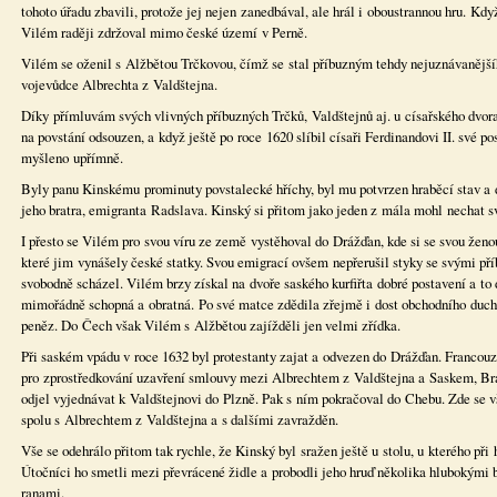
tohoto úřadu zbavili, protože jej nejen zanedbával, ale hrál i oboustrannou hru. Kdy
Vilém raději zdržoval mimo české území v Perně.
Vilém se oženil s Alžbětou Trčkovou, čímž se stal příbuzným tehdy nejuznávanější
vojevůdce Albrechta z Valdštejna.
Díky přímluvám svých vlivných příbuzných Trčků, Valdštejnů aj. u císařského dvora
na povstání odsouzen, a když ještě po roce 1620 slíbil císaři Ferdinandovi II. své po
myšleno upřímně.
Byly panu Kinskému prominuty povstalecké hříchy, byl mu potvrzen hraběcí stav a
jeho bratra, emigranta Radslava. Kinský si přitom jako jeden z mála mohl nechat sv
I přesto se Vilém pro svou víru ze země vystěhoval do Drážďan, kde si se svou ženo
které jim vynášely české statky. Svou emigrací ovšem nepřerušil styky se svými př
svobodně scházel. Vilém brzy získal na dvoře saského kurfiřta dobré postavení a to
mimořádně schopná a obratná. Po své matce zdědila zřejmě i dost obchodního ducha
peněz. Do Čech však Vilém s Alžbětou zajížděli jen velmi zřídka.
Při saském vpádu v roce 1632 byl protestanty zajat a odvezen do Drážďan. Francouz
pro zprostředkování uzavření smlouvy mezi Albrechtem z Valdštejna a Saskem, Br
odjel vyjednávat k Valdštejnovi do Plzně. Pak s ním pokračoval do Chebu. Zde se vš
spolu s Albrechtem z Valdštejna a s dalšími zavražděn.
Vše se odehrálo přitom tak rychle, že Kinský byl sražen ještě u stolu, u kterého při 
Útočníci ho smetli mezi převrácené židle a probodli jeho hruď několika hlubokými
ranami.