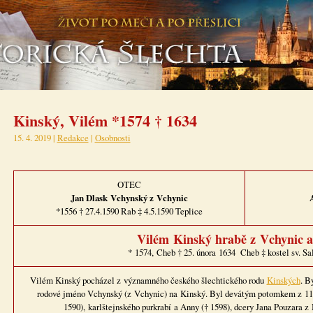
Kinský, Vilém *1574 † 1634
15. 4. 2019 |
Redakce
|
Osobnosti
OTEC
Jan Dlask
Vchynský z Vchynic
*1556 † 27.4.1590 Rab ‡ 4.5.1590 Teplice
Vilém Kinský hrabě z Vchynic a
* 1574, Cheb † 25. února 1634 Cheb ‡ kostel sv. Sa
Vilém Kinský pocházel z významného českého šlechtického rodu
Kinských
. B
rodové jméno Vchynský (z Vchynic) na Kinský. Byl devátým potomkem z 11 
1590), karlštejnského purkrabí a Anny († 1598), dcery Jana Pouzara 