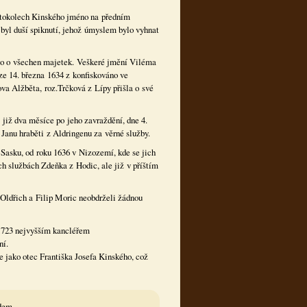
otokolech Kinského jméno na předním
 byl duší spiknutí, jehož úmyslem bylo vyhnat
vilo o všechen majetek. Veškeré jmění Viléma
ze 14. března 1634 z konfiskováno ve
va Alžběta, roz.Trčková z Lípy přišla o své
již dva měsíce po jeho zavraždění, dne 4.
Janu hraběti z Aldringenu za věrné služby.
asku, od roku 1636 v Nizozemí, kde se jich
ch službách Zdeňka z Hodic, ale již v příštím
Oldřich a Filip Moric neobdrželi žádnou
u 1723 nejvyšším kancléřem
ní.
e jako otec Františka Josefa Kinského, což
edem