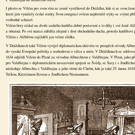
I přesto se Vilém pro svou víru ze země vystěhoval do Drážďan, kde si se svou žen
které jim vynášely české statky. Svou emigrací ovšem nepřerušil styky se svými př
svobodně scházel.
Vilém brzy získal na dvoře saského kurfiřta dobré postavení a to díky i své ženě 
a obratná. Po své matce zdědila zřejmě i dost obchodního ducha, protože kurfiřtov
Vilém s Alžbětou zajížděli jen velmi zřídka.
V Drážďanech také Vilém vyvíjel diplomatickou aktivitu ve prospěch vévody Albrec
do vysoké Evropské politiky a rozhodovat o válce a míru. V Drážďanech se zdržov
1634 odjíždí Vilém do Plzně za vévodou Albrechtem z Valdštejna. V Plzni, jako př
pro Valdštejna v diplomatickém navazování spojení se Švédy, se Sasy i s Jindři
následuje Albrechta z Valdštejna a jeho věrné do Chebu, kde je také 25. února 
Trčkou, Kristiánem Ilovem a Jindřichem Niemannem.