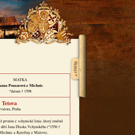
MATKA
Anna
Pouzarová z Michnic
*datum † 1598
 Tetova
lvatora, Praha
yl prvním z vchynické linie, který změnil
dětí Jana Dlaska Vchynského (*1556 †
z Michnic a Kateřiny z Malovic.