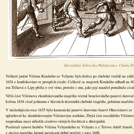
Zavraždění Albrechta Waldsteina v Chebu 28.
Veškeré jmění Viléma Kinského ze Vchynic bylo krátce po chebské vraždě na zákla
1634 z konfiskováno ve prospěch císaře. Celkově se majetek Kinského odhadl na 60
roz.Trčková z Lípy přišla o své věno, protože i ona, jako její manžel pomáhala cís
Větší část Vilémova zkonfiskovaného majetku včetně benešovského panství daroval 
května 1634 císař jednomu z hlavních účastníků chebské tragédie, polnímu maršálu 
V následujícím roce 1635 bylo kamenické panství darováno Janovi Oktaviánovi ze V
uplatňoval ke zkonfiskovaným Vilémovým statkům. Zbylá část rozsáhlého Vilémova
rozprodána mezi několik císařovo věrných šlechticů a důstojníků.
Pozůstalí synové hraběte Viléma Vchynského ze Vchynic a z Tetova Adolf Arnošt, 
z otcova majetku, kromě navrácení dobré pověsti v roce 1648.