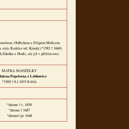
Arnoštem, Oldřichem a Filipem Mořicem
a strýc Radslav ml. Kinský (*1582 † 1660).
 Zdeňka z Hodic, ale již v příštím roce
MATKA MANŽELKY
alena Popelovna
z Lobkowicz
*1569 † 8.1.1633 Světlá
*datum † c. 1658
*datum † 1687
*datum† po 1648