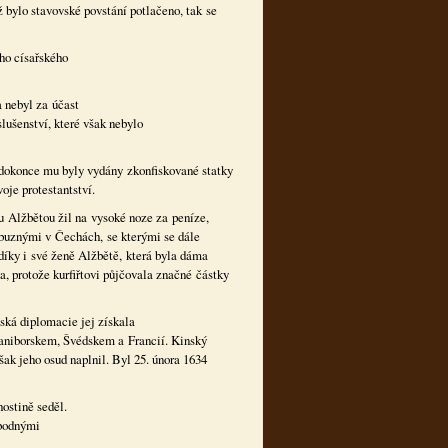
ž bylo stavovské povstání potlačeno, tak se
ho císařského
 nebyl za účast
slušenství, které však nebylo
 dokonce mu byly vydány zkonfiskované statky
oje protestantství.
u Alžbětou žil na vysoké noze za peníze,
íbuznými v Čechách, se kterými se dále
 díky i své ženě Alžbětě, která byla dáma
, protože kurfiřtovi půjčovala značné částky
ská diplomacie jej získala
aniborskem, Švédskem a Francií. Kinský
ak jeho osud naplnil. Byl 25. února 1634
hostině seděl.
 bodnými