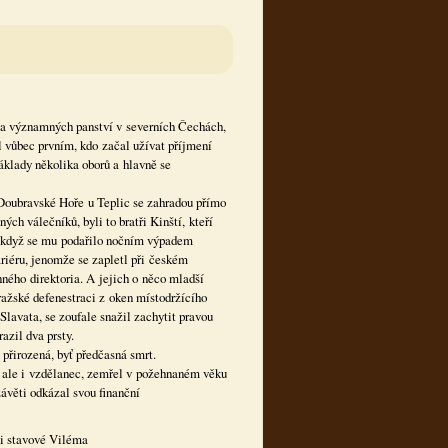
ů a významných panství v severních Čechách,
 vůbec prvním, kdo začal užívat příjmení
základy několika oborů a hlavně se
Doubravské Hoře u Teplic se zahradou přímo
ch válečníků, byli to bratři Kinští, kteří
 když se mu podařilo nočním výpadem
riéru, jenomže se zapletl při českém
ého direktoria. A jejich o něco mladší
ražské defenestraci z oken místodržícího
lavata, se zoufale snažil zachytit pravou
azil dva prsty.
řirozená, byť předčasná smrt.
ák, ale i vzdělanec, zemřel v požehnaném věku
věti odkázal svou finanční
ji stavové Viléma