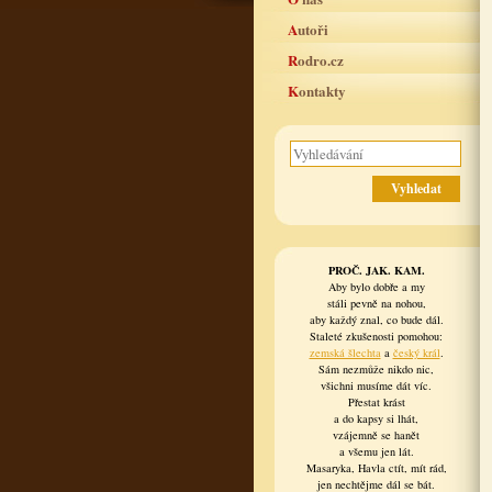
Autoři
Rodro.cz
Kontakty
PROČ. JAK. KAM.
Aby bylo dobře a my
stáli pevně na nohou,
aby každý znal, co bude dál.
Staleté zkušenosti pomohou:
zemská šlechta
a
český král
.
Sám nezmůže nikdo nic,
všichni musíme dát víc.
Přestat krást
a do kapsy si lhát,
vzájemně se hanět
a všemu jen lát.
Masaryka, Havla ctít, mít rád,
jen nechtějme dál se bát.