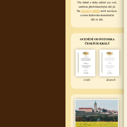
Vše dobré z doby odžité zas vzít,
směrem předvídatelným dál jít.
Na
tisíciletý příběh
nově navázat,
cestou královsko-konstituční
dál se dát.
OCENĚNÍ OD POTOMKA
ČESKÝCH KRÁLŮ
česky
deutsch