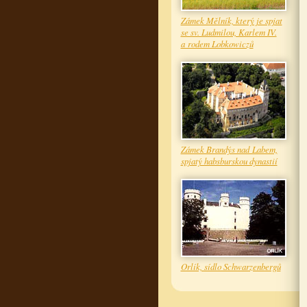
Zámek Mělník, který je spjat
se sv. Ludmilou, Karlem IV.
a rodem Lobkowiczů
Zámek Brandýs nad Labem,
spjatý habsburskou dynastií
Orlík, sídlo Schwarzenbergů