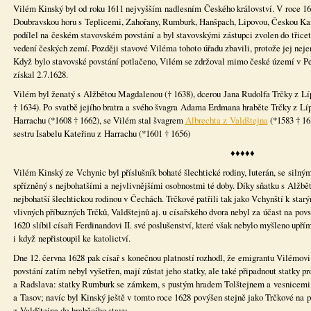
Vilém Kinský byl od roku 1611 nejvyšším nadlesním Českého království. V roce 161
Doubravskou horu s Teplicemi, Zahořany, Rumburk, Hanšpach, Lipovou, Českou Ka
podílel na českém stavovském povstání a byl stavovskými zástupci zvolen do třicet
vedení českých zemí. Později stavové Viléma tohoto úřadu zbavili, protože jej nejen
Když bylo stavovské povstání potlačeno, Vilém se zdržoval mimo české území v Per
získal 2.7.1628.
Vilém byl ženatý s Alžbětou Magdalenou († 1638), dcerou Jana Rudolfa Trčky z Líp
† 1634). Po svatbě jejího bratra a svého švagra Adama Erdmana hraběte Trčky z Lí
Harrachu (*1608 † 1662), se Vilém stal švagrem
Albrechta z Valdštejna
(*1583 † 16
sestru Isabelu Kateřinu z Harrachu (*1601 † 1656)
♦♦♦♦♦
Vilém Kinský ze Vchynic byl příslušník bohaté šlechtické rodiny, luterán, se silný
spřízněný s nejbohatšími a nejvlivnějšími osobnostmi té doby. Díky sňatku s Alžbět
nejbohatší šlechtickou rodinou v Čechách. Trčkové patřili tak jako Vchynští k st
vlivných příbuzných Trčků, Valdštejnů aj. u císařského dvora nebyl za účast na povs
1620 slíbil císaři Ferdinandovi II. své poslušenství, které však nebylo myšleno upř
i když nepřistoupil ke katolictví.
Dne 12. června 1628 pak císař s konečnou platností rozhodl, že emigrantu Vilémov
povstání zatím nebyl vyšetřen, mají zůstat jeho statky, ale také připadnout statky pr
a Radslava: statky Rumburk se zámkem, s pustým hradem Tolštejnem a vesnicemi,
a Tasov; navíc byl Kinský ještě v tomto roce 1628 povýšen stejně jako Trčkové na
z Valdštejna do hraběcího stavu.