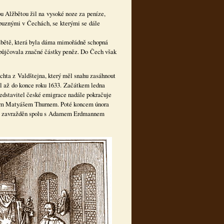
ou Alžbětou žil na vysoké noze za peníze,
íbuznými v Čechách, se kterými se dále
Alžbětě, která byla dáma mimořádně schopná
i půjčovala značné částky peněz. Do Čech však
hta z Valdštejna, který měl snahu zasáhnout
al až do konce roku 1633. Začátkem ledna
edstavitel české emigrace nadále pokračuje
chem Matyášem Thurnem. Poté koncem února
1634 zavražděn spolu s Adamem Erdmannem