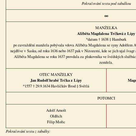
Pokračování textu pod tabulkou
oo
MANŽELKA
Alžběta Magdalena
Trčková z Lípy
*datum † 1638 ‡ Hamburk
po zavraždění manžela pobývala vdova Alžběta Magdalena se syny Adolfem 
nejdříve v Sasku, od roku 1636 nebo 1637 pak v Nizozemí, kde se jich ujal švagr 
Alžběta Magdalena se roku 1637 provdala za plukovníka ve švédských službách
zemřela.
OTEC MANŽELKY
Jan Rudolf
hrabě Trčka z Lípy
Magd
*1557 † 29.9.1634 Havlíčkův Brod ‡ Světlá
POTOMCI
Adolf Arnošt
Oldřich
Filip Mořic
Pokračování textu z tabulky: