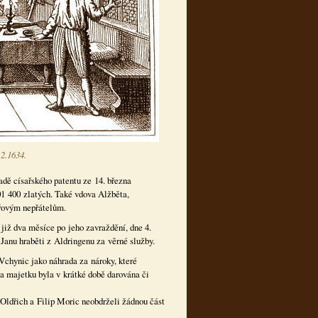
2.1634.
dě císařského patentu ze 14. března
1 400 zlatých. Také vdova Alžběta,
ařovým nepřátelům.
již dva měsíce po jeho zavraždění, dne 4.
Janu hraběti z Aldringenu za věrné služby.
chynic jako náhrada za nároky, které
 majetku byla v krátké době darována či
Oldřich a Filip Moric neobdrželi žádnou část