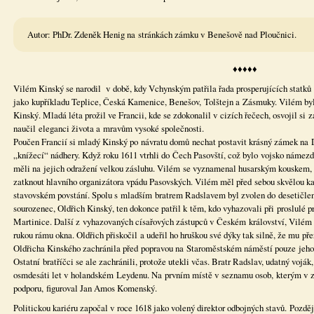
Autor: PhDr. Zdeněk Henig na stránkách zámku v Benešově nad Ploučnici.
♦♦♦♦♦
Vilém Kinský se narodil v době, kdy Vchynským patřila řada prosperujících statk
jako kupříkladu Teplice, Česká Kamenice, Benešov, Tolštejn a Zásmuky. Vilém byl
Kinský. Mladá léta prožil ve Francii, kde se zdokonalil v cizích řečech, osvojil si 
naučil eleganci života a mravům vysoké společnosti.
Poučen Francií si mladý Kinský po návratu domů nechat postavit krásný zámek na 
„knížecí“ nádhery. Když roku 1611 vtrhli do Čech Pasovští, což bylo vojsko námezdný
měli na jejich odražení velkou zásluhu. Vilém se vyznamenal husarským kouskem,
zatknout hlavního organizátora vpádu Pasovských. Vilém měl před sebou skvělou ka
stavovském povstání. Spolu s mladším bratrem Radslavem byl zvolen do desetičlenn
sourozenec, Oldřich Kinský, ten dokonce patřil k těm, kdo vyhazovali při proslulé p
Martinice. Další z vyhazovaných císařových zástupců v Českém království, Vilém S
rukou rámu okna. Oldřich přiskočil a udeřil ho hruškou své dýky tak silně, že mu přer
Oldřicha Kinského zachránila před popravou na Staroměstském náměstí pouze jeho p
Ostatní bratříčci se ale zachránili, protože utekli včas. Bratr Radslav, udatný voj
osmdesáti let v holandském Leydenu. Na prvním místě v seznamu osob, kterým v zá
podporu, figuroval Jan Amos Komenský.
Politickou kariéru započal v roce 1618 jako volený direktor odbojných stavů. Pozdě