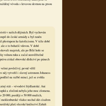
vražděný vévoda s krvavou skvrnou na prsou
ristů v našich dějinách. Byl vychován
stoupil do české armády a byl raněn
nil přestupem ke katolicismu. V téže době
 ale o to bohatší vdovou. V době
iskovali majetek, ale po Bílé hoře se
cky volnou ruku a začal neuvěřitelně
 právu získal obrovské dědictví po pánech
 velmi pověrčivý, pevně věřil
ro něj vytvořil i slavný astronom Johaness
odílel na ražbě mincí, jež se zvrhla
tný stát – vévodství frýdlantské. Ani
tupků a zločinů nebyla jeho moc zlomena.
 o 20 000, později o 50 000 mužích,
í meklenburské vládce nechal dát císařem
nerálský plat) slezské knížectví Zaháň