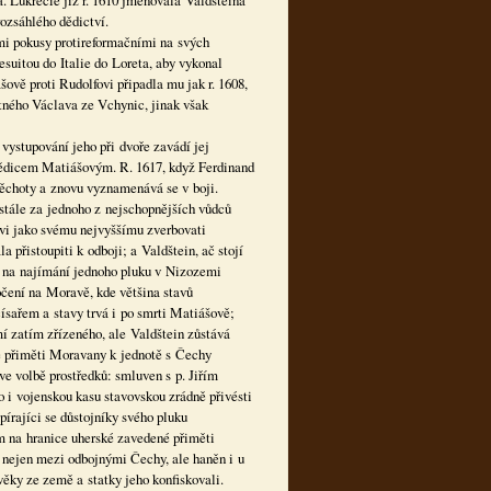
a. Lukrecie již r. 1610 jmenovala Valdšteina
rozsáhlého dědictví.
mi pokusy protireformačními na svých
suitou do Italie do Loreta, aby vykonal
šově proti Rudolfovi připadla mu jak r. 1608,
stného Václava ze Vchynic, jinak však
 vystupování jeho při dvoře zavádí jej
dědicem Matiášovým. R. 1617, když Ferdinand
pěchoty a znovu vyznamenává se v boji.
stále za jednoho z nejschopnějších vůdců
ovi jako svému nejvyššímu zverbovati
řistoupiti k odboji; a Valdštein, ač stojí
. na najímání jednoho pluku v Nizozemi
očení na Moravě, kde většina stavů
ísařem a stavy trvá i po smrti Matiášově;
 zatím zřízeného, ale Valdštein zůstává
ne přiměti Moravany k jednotě s Čechy
ve volbě prostředků: smluven s p. Jiřím
i vojenskou kasu stavovskou zrádně přivésti
írajíci se důstojníky svého pluku
m na hranice uherské zavedené přiměti
e nejen mezi odbojnými Čechy, ale haněn i u
ěky ze země a statky jeho konfiskovali.