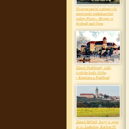
Neorenesanční rodinná vila
papírenské podnikatelské
rodiny Piette – Rivage ve
Svobodě nad Úpou
Zámek Poděbrady, sídlo
českého krále Jiřího
z Kunštátu a Poděbrad
Zámek Mělník, který je spjat
se sv. Ludmilou, Karlem IV.