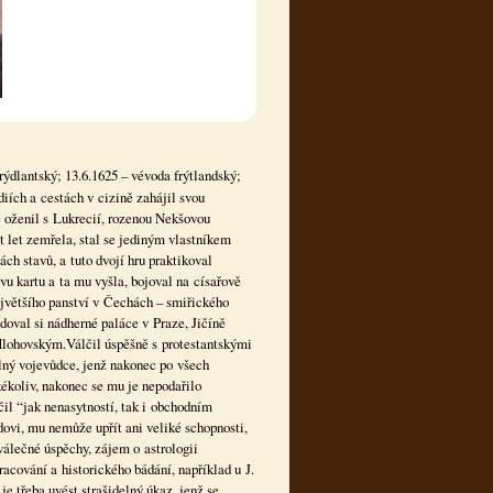
frýdlantský; 13.6.1625 – vévoda frýtlandský;
diích a cestách v cizině zahájil svou
ě oženil s Lukrecií, rozenou Nekšovou
 let zemřela, stal se jediným vlastníkem
h stavů, a tuto dvojí hru praktikoval
vu kartu a ta mu vyšla, bojoval na císařově
největšího panství v Čechách – smiřického
doval si nádherné paláce v Praze, Jičíně
lohovským.Válčil úspěšně s protestantskými
lný vojevůdce, jenž nakonec po všech
ékoliv, nakonec se mu je nepodařilo
il “jak nenasytností, tak i obchodním
vi, mu nemůže upřít ani veliké schopnosti,
 válečné úspěchy, zájem o astrologii
acování a historického bádání, například u J.
e třeba uvést strašidelný úkaz, jenž se