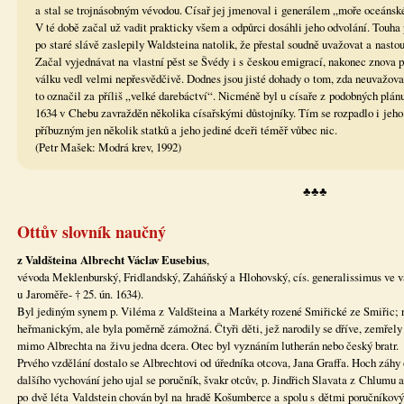
a stal se trojnásobným vévodou. Císař jej jmenoval i generálem „moře oceánsk
V té době začal už vadit prakticky všem a odpůrci dosáhli jeho odvolání. Touha
po staré slávě zaslepily Waldsteina natolik, že přestal soudně uvažovat a nasto
Začal vyjednávat na vlastní pěst se Švédy i s českou emigrací, nakonec znova p
válku vedl velmi nepřesvědčivě. Dodnes jsou jisté dohady o tom, zda neuvažoval
to označil za příliš „velké darebáctví“. Nicméně byl u císaře z podobných plánu
1634 v Chebu zavražděn několika císařskými důstojníky. Tím se rozpadlo i jeh
příbuzným jen několik statků a jeho jediné dceři téměř vůbec nic.
(Petr Mašek: Modrá krev, 1992)
♣♣♣
Ottův slovník naučný
z Valdšteina Albrecht Václav Eusebius
,
vévoda Meklenburský, Fridlandský, Zaháňský a Hlohovský, cís. generalissimus ve vá
u Jaroměře- † 25. ún. 1634).
Byl jediným synem p. Viléma z Valdšteina a Markéty rozené Smiřické ze Smiřic; 
heřmanickým, ale byla poměrně zámožná. Čtyři děti, jež narodily se dříve, zemřely 
mimo Albrechta na živu jedna dcera. Otec byl vyznáním lutherán nebo český bratr.
Prvého vzdělání dostalo se Albrechtovi od úředníka otcova, Jana Graffa. Hoch záhy o
dalšího vychování jeho ujal se poručník, švakr otcův, p. Jindřich Slavata z Chlumu 
po dvě léta Valdstein chován byl na hradě Košumberce a spolu s dětmi poručníko