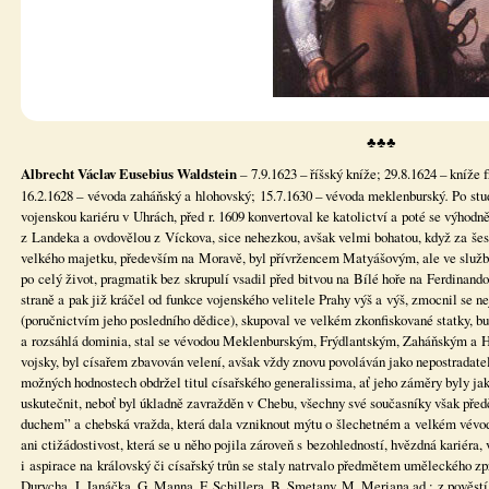
♣♣♣
Albrecht Václav Eusebius Waldstein
–
7.9.1623 – říšský kníže; 29.8.1624 – kníže 
16.2.1628 – vévoda zaháňský a hlohovský; 15.7.1630 – vévoda meklenburský
.
Po stu
vojenskou kariéru v Uhrách, před r. 1609 konvertoval ke katolictví a poté se výhodn
z Landeka a ovdovělou z Víckova, sice nehezkou, avšak velmi bohatou, když za šest
velkého majetku, především na Moravě, byl přívržencem Matyášovým, ale ve službác
po celý život, pragmatik bez skrupulí vsadil před bitvou na Bílé hoře na Ferdinando
straně a pak již kráčel od funkce vojenského velitele Prahy výš a výš, zmocnil se 
(poručnictvím jeho posledního dědice), skupoval ve velkém zkonfiskované statky, bu
a rozsáhlá dominia, stal se vévodou Meklenburským, Frýdlantským, Zaháňským a H
vojsky, byl císařem zbavován velení, avšak vždy znovu povoláván jako nepostradate
možných hodnostech obdržel titul císařského generalissima, ať jeho záměry byly jak
uskutečnit, neboť byl úkladně zavražděn v Chebu, všechny své současníky však předč
duchem” a chebská vražda, která dala vzniknout mýtu o šlechetném a velkém vévodo
ani ctižádostivost, která se u něho pojila zároveň s bezohledností, hvězdná kariéra,
i aspirace na královský či císařský trůn se staly natrvalo předmětem uměleckého zpr
Durycha, J. Janáčka, G. Manna, F. Schillera, B. Smetany, M. Meriana ad.; z pověstí j