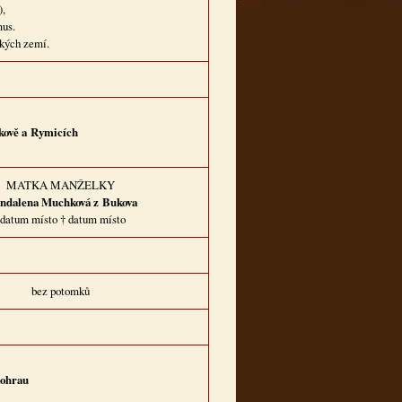
),
mus.
kých zemí.
kově a Rymicích
MATKA MANŽELKY
ndalena Muchková z Bukova
datum místo † datum místo
bez potomků
ohrau