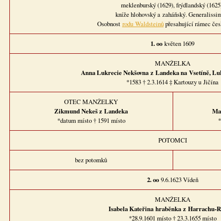
meklenburský (1629), frýdlandský (1625
kníže hlohovský a zaháňský. Generalissi
Osobnost
rodu Waldsteinů
přesahující rámec čes
1. oo
květen 1609
MANŽELKA
Anna Lukrecie Nekšovna
z Landeka na Vsetíně, Lu
*1583 † 2.3.1614 ‡ Kartouzy u Jičína
OTEC MANŽELKY
Zikmund Nekeš z Landeka
Ma
*datum místo † 1591 místo
*
POTOMCI
bez potomků
2. oo
9.6.1623 Vídeň
MANŽELKA
Isabela Kateřina
hraběnka
z Harrachu-R
*28.9.1601 místo † 23.3.1655 místo