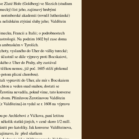
 ve Zlaté Hoře (Goldberg) ve Slezích (studium
ěmecký) list jeho, zajímavý hrubými
a norimberské akademii (rovněž lutheránské)
a nelidském ztýrání sluhy jeho; Valdštein
mecku, Francii a Italii; o podrobnostech
a astrologii. Na podzim 1602 byl zase doma
u ambraském v Tyrolích.
ěchoty, vyslaného do Uher do války turecké;
častnil se dále výpravy proti Bocskaiovi,
eského z Uher do Prahy, aby zastával
o těžkou nemoc, již poč. 1605 stěží překonal
o potom plicní chorobou).
tali vypraviti do Uher, ale mír s Bocskaiem
htou a veden snad snahou, dostati se
 Žerotína nevadila, pokud víme, tato konverse
u dvoru. Přímluvou Žerotínovou Valdštein
 Valdšteina]-in vydal se r. 1608 na výpravu
u po Archlebovi z Vičkova, paní letitou
několik statků jiných, v ceně skoro 1/2 mill.
rániti pro katolíky. Jak konverse Valdšteinova,
k zajímavo, že před sňatkem