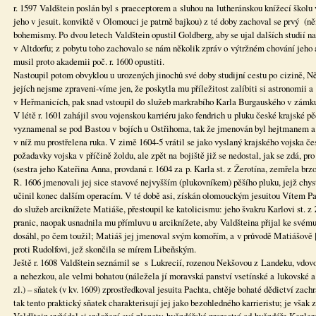
r. 1597 Valdštein poslán byl s praeceptorem a sluhou na lutheránskou knížecí školu
jeho v jesuit. konviktě v Olomouci je patrně bajkou) z té doby zachoval se prvý (n
bohemismy. Po dvou letech Valdštein opustil Goldberg, aby se ujal dalších studií n
v Altdorfu; z pobytu toho zachovalo se nám několik zpráv o výtržném chování jeho 
musil proto akademii poč. r. 1600 opustiti.
Nastoupil potom obvyklou u urozených jinochů své doby studijní cestu po cizině, Ně
jejích nejsme zpraveni-víme jen, že poskytla mu příležitost zalíbiti si astronomii 
v Heřmanicích, pak snad vstoupil do služeb markrabího Karla Burgauského v zámk
V létě r. 1601 zahájil svou vojenskou karriéru jako fendrich u pluku české krajské p
vyznamenal se pod Bastou v bojích u Ostřihoma, tak že jmenován byl hejtmanem a ú
v níž mu prostřelena ruka. V zimě 1604-5 vrátil se jako vyslaný krajského vojska č
požadavky vojska v příčině žoldu, ale zpět na bojiště již se nedostal, jak se zdá, pr
(sestra jeho Kateřina Anna, provdaná r. 1604 za p. Karla st. z Žerotína, zemřela brz
R. 1606 jmenovali jej sice stavové nejvyšším (plukovníkem) pěšího pluku, jejž chys
učinil konec dalším operacím. V té době asi, získán olomouckým jesuitou Vítem Pac
do služeb arciknížete Matiáše, přestoupil ke katolicismu: jeho švakru Karlovi st. z
pranic, naopak usnadnila mu přímluvu u arciknížete, aby Valdšteina přijal ke svém
dosáhl, po čem toužil; Matiáš jej jmenoval svým komořím, a v průvodě Matiášově [z
proti Rudolfovi, jež skončila se mírem Libeňským.
Ještě r. 1608 Valdštein seznámil se s Lukrecií, rozenou Nekšovou z Landeku, vdovo
a nehezkou, ale velmi bohatou (náležela jí moravská panství vsetínské a lukovské a 
zl.) – sňatek (v kv. 1609) zprostředkoval jesuita Pachta, chtěje bohaté dědictví zach
tak tento praktický sňatek charakterisují jej jako bezohledného karrieristu; je vša