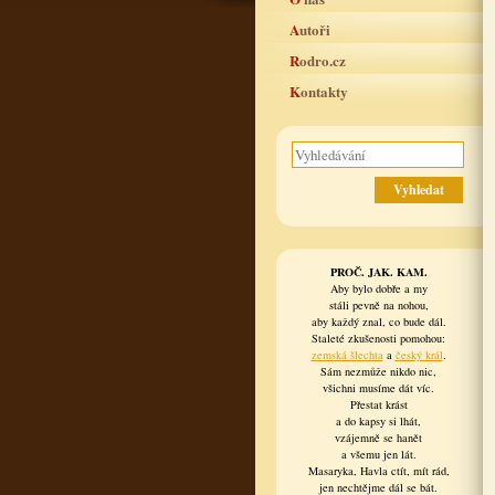
Autoři
Rodro.cz
Kontakty
PROČ. JAK. KAM.
Aby bylo dobře a my
stáli pevně na nohou,
aby každý znal, co bude dál.
Staleté zkušenosti pomohou:
zemská šlechta
a
český král
.
Sám nezmůže nikdo nic,
všichni musíme dát víc.
Přestat krást
a do kapsy si lhát,
vzájemně se hanět
a všemu jen lát.
Masaryka, Havla ctít, mít rád,
jen nechtějme dál se bát.