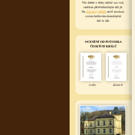
Vše dobré z doby odžité zas vzít,
směrem předvídatelným dál jít.
Na
tisíciletý příběh
nově navázat,
cestou královsko-konstituční
dál se dát.
OCENĚNÍ OD POTOMKA
ČESKÝCH KRÁLŮ
česky
deutsch