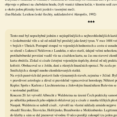
objevuje o půlnoci na chebském hradu, čtyři vraníci táhnou kočár, v kterém sedí za
a okolo jedou přízraky šesti jezdců s tasenými meči.
(Jan Halada: Lexikon české šlechty, nakladatelství Akropolis, 1992)
♣♣♣
Tento muž byl nepochybně jedním z nejúspěšnějších a nejbezohlednějších karié
v českobratrské víře a už od mládí byl proslulý jako krutý tyran. V roce 1604 v
v bojích v Uhrách. Postupně stoupal ve vojenských hodnostech a cestu si usnad
se oženil s Lukrecií Nekšovou z Landeku, o něco starší, údajně velmi nehezkou,
protihabsburské povstání vsadil vše na císařskou kartu, na čas mu stavové zkonf
karta obrátila. Získal si císaře četnými vojenským úspěchy, dostal od něj prakti
kořistit. Obohacoval se z žoldu, daní a různých finančních operací. Ne zcela po
Smiřických a skoupil mnoho zkonfiskovaných statků.
Na svých panstvích dal postavit řadu významných staveb, zejména v Jičíně. Byl
v pravdivost astrologie a dával si pravidelně vypracovávat horoskopy. Některé p
Kepler. Spolu s Karlem z Liechtensteina a židovským finančníkem Baševim se p
v nestoudné padělání.
Koncem 20. let vytvořil Albrecht z Waldsteina na území Čech prakticky samosta
po několika pokusech jeho odpůrců obžalovat jej u císaře z mnoha těžkých přes
Naopak. Waldstein se nabídl císaři , vytvořil na vlastní náklady armádu nejprve
obsadil Slezsko, Šlesvicko, Holštýnsko, Braniborsko a Meklenbursko. Legitimn
do klatby a sám se dal jmenovat vévodou. O něco později zakoupil (za jeden ge