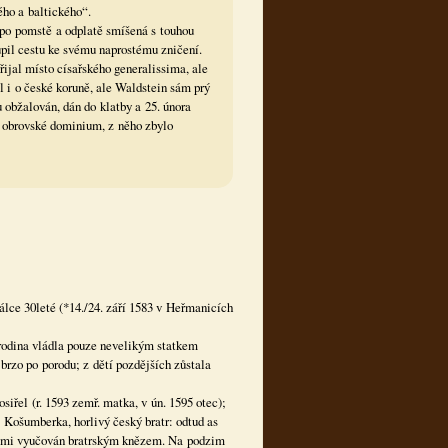
ého a baltického“.
 po pomstě a odplatě smíšená s touhou
upil cestu ke svému naprostému zničení.
řijal místo císařského generalissima, ale
 i o české koruně, ale Waldstein sám prý
 obžalován, dán do klatby a 25. února
o obrovské dominium, z něho zbylo
lce 30leté (*14./24. září 1583 v Heřmanicích
rodina vládla pouze nevelikým statkem
brzo po porodu; z dětí pozdějších zůstala
siřel (r. 1593 zemř. matka, v ún. 1595 otec);
a Košumberka, horlivý český bratr: odtud as
vými vyučován bratrským knězem. Na podzim