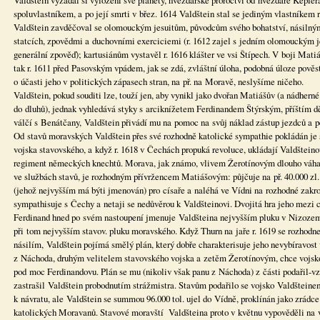
Valdštein vyžádal si vyložení své planety, hvězdářské proroctví od hvězdáře Kepler
spoluvlastníkem, a po její smrti v břez. 1614 Valdštein stal se jediným vlastníkem 
Valdštein zavděčoval se olomouckým jesuitům, původcům svého bohatství, násilný
statcích, zpovědmi a duchovními exerciciemi (r. 1612 zajel s jedním olomouckým je
generální zpověď); kartusiánům vystavěl r. 1616 klášter ve vsi Štípech. V boji Matiá
tak r. 1611 před Pasovským vpádem, jak se zdá, zvláštní úloha, podobná úloze pově
o účasti jeho v politických zápasech stran, na př. na Moravě, neslyšíme ničeho.
Valdštein, pokud souditi lze, touží jen, aby vynikl jako dvořan Matiášův (a nádherné
do dluhů), jednak vyhledává styky s arciknížetem Ferdinandem Štýrským, příštím 
válčí s Benátčany, Valdštein přivádí mu na pomoc na svůj náklad zástup jezdců a 
Od stavů moravských Valdštein přes své rozhodně katolické sympathie pokládán je 
vojska stavovského, a když r. 1618 v Čechách propuká revoluce, ukládají Valdštein
regiment německých knechtů. Morava, jak známo, vlivem Žerotínovým dlouho váhala p
ve službách stavů, je rozhodným přívržencem Matiášovým: půjčuje na př. 40.000 zl
(jehož nejvyšším má býti jmenován) pro císaře a naléhá ve Vídni na rozhodné zakr
sympathisuje s Čechy a netaji se nedůvěrou k Valdšteinovi. Dvojitá hra jeho mezi c
Ferdinand hned po svém nastoupení jmenuje Valdšteina nejvyšším pluku v Nizozemí
při tom nejvyšším stavov. pluku moravského. Když Thurn na jaře r. 1619 se rozhod
násilím, Valdštein pojímá smělý plán, který dobře charakterisuje jeho nevybíravost 
z Náchoda, druhým velitelem stavovského vojska a zetěm Žerotínovým, chce vojsko 
pod moc Ferdinandovu. Plán se mu (nikoliv však panu z Náchoda) z části podařil-vzp
zastrašil Valdštein probodnutím strážmistra. Stavům podařilo se vojsko Valdšteine
k návratu, ale Valdštein se summou 96.000 tol. ujel do Vídně, proklínán jako zrádc
katolických Moravanů. Stavové moravští Valdšteina proto v květnu vypověděli na v