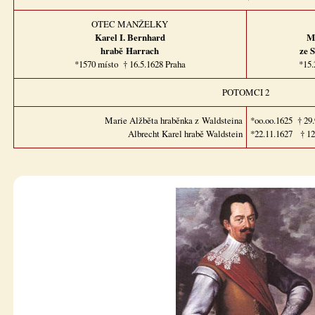
OTEC MANŽELKY
Karel I. Bernhard
M
hrabě
Harrach
ze 
*1570 místo † 16.5.1628 Praha
*15.
POTOMCI 2
Marie Alžběta hraběnka z Waldsteina
*oo.oo.1625 † 29
Albrecht Karel hrabě Waldstein
*22.11.1627 † 12