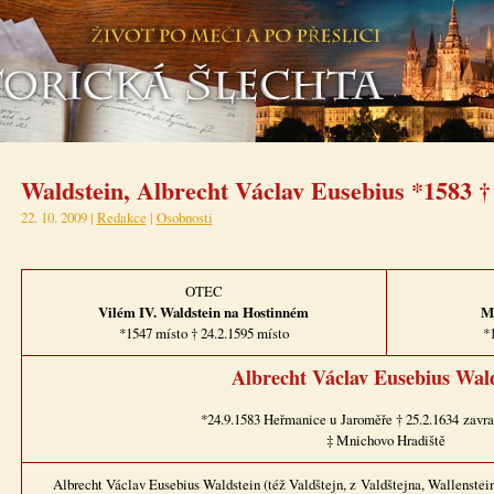
Waldstein, Albrecht Václav Eusebius *1583 †
22. 10. 2009 |
Redakce
|
Osobnosti
OTEC
Vilém IV. Waldstein na Hostinném
M
*1547 místo † 24.2.1595 místo
*
Albrecht Václav Eusebius Wal
*24.9.1583 Heřmanice u Jaroměře † 25.2.1634 zavr
‡ Mnichovo Hradiště
Albrecht Václav Eusebius Waldstein (též Valdštejn, z Valdštejna, Wallenstein