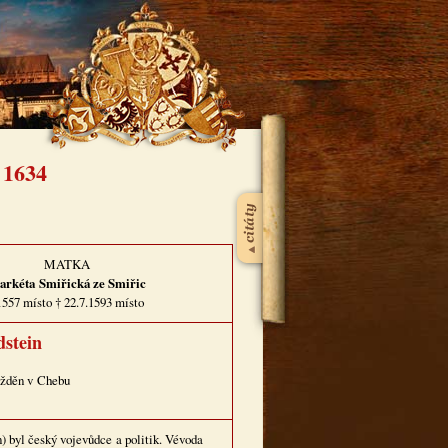
 1634
MATKA
arkéta
Smiřická ze Smiřic
1557 místo † 22.7.1593 místo
dstein
ažděn v Chebu
) byl český vojevůdce a politik. Vévoda