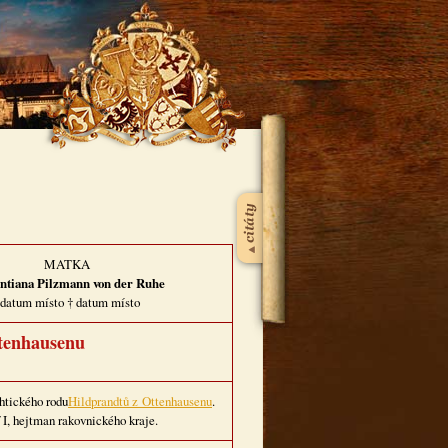
MATKA
ntiana Pilzmann von der Ruhe
datum místo † datum místo
tenhausenu
htického rodu
Hildprandtů z Ottenhausenu
.
 I, hejtman rakovnického kraje.