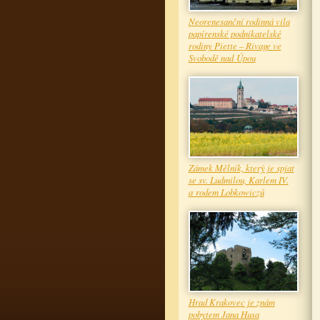
Neorenesanční rodinná vila
papírenské podnikatelské
rodiny Piette – Rivage ve
Svobodě nad Úpou
Zámek Mělník, který je spjat
se sv. Ludmilou, Karlem IV.
a rodem Lobkowiczů
Hrad Krakovec je znám
pobytem Jana Husa