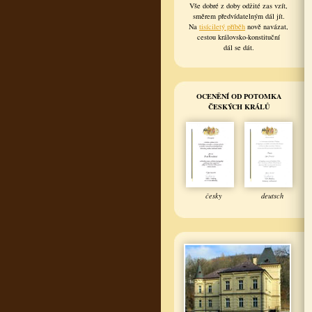
Vše dobré z doby odžité zas vzít,
směrem předvídatelným dál jít.
Na
tisíciletý příběh
nově navázat,
cestou královsko-konstituční
dál se dát.
OCENĚNÍ OD POTOMKA
ČESKÝCH KRÁLŮ
česky
deutsch