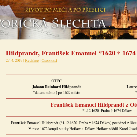
Hildprandt, František Emanuel *1620 † 1674
27. 4. 2019 |
Redakce
|
Osobnosti
OTEC
Johann Reinhard Hildprandt
Laure
*datum místo † po 1629 místo
*
František Emanuel Hildprandt z Ot
*1.12.1620 Praha † 1674 Děkov
František Emanuel Hildprandt (*1.12.1620 Praha † 1674 Děkov) pocházel z šlec
V roce 1672 koupil statky Hořkov a Děkov. Hořkov zdědil Karel Josef