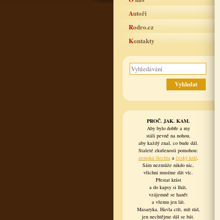
Autoři
Rodro.cz
Kontakty
PROČ. JAK. KAM.
Aby bylo dobře a my
stáli pevně na nohou,
aby každý znal, co bude dál.
Staleté zkušenosti pomohou:
zemská šlechta
a
český král
.
Sám nezmůže nikdo nic,
všichni musíme dát víc.
Přestat krást
a do kapsy si lhát,
vzájemně se hanět
a všemu jen lát.
Masaryka, Havla ctít, mít rád,
jen nechtějme dál se bát.