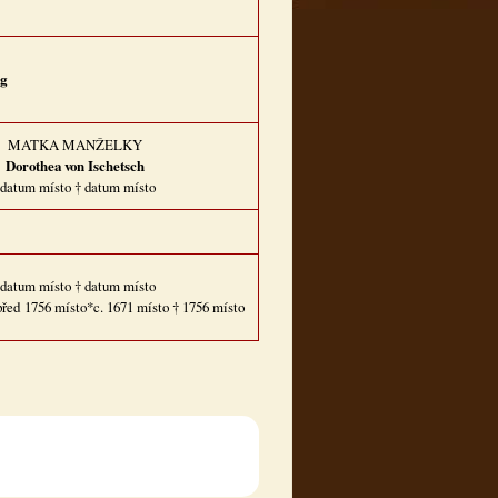
rg
MATKA MANŽELKY
Dorothea von Ischetsch
datum místo † datum místo
datum místo † datum místo
řed 1756 místo*c. 1671 místo † 1756 místo