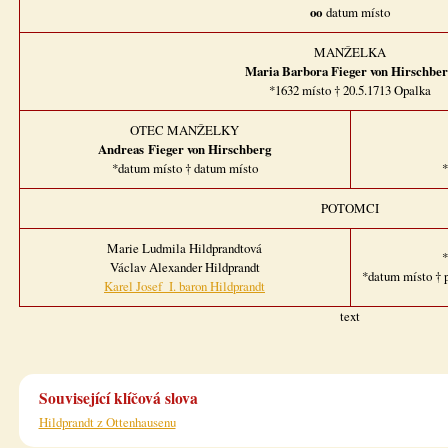
oo
datum místo
MANŽELKA
Maria Barbora Fieger von Hirschbe
*1632 místo † 20.5.1713 Opalka
OTEC MANŽELKY
Andreas Fieger von Hirschberg
*datum místo † datum místo
*
POTOMCI
Marie Ludmila Hildprandtová
*
Václav Alexander Hildprandt
*datum místo † p
Karel Josef I. baron Hildprandt
text
Související klíčová slova
Hildprandt z Ottenhausenu