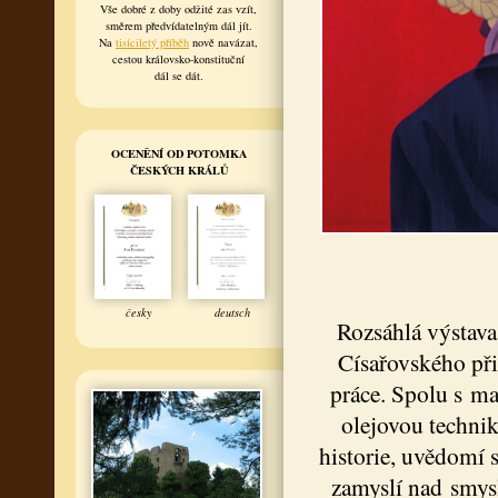
Vše dobré z doby odžité zas vzít,
směrem předvídatelným dál jít.
Na
tisíciletý příběh
nově navázat,
cestou královsko-konstituční
dál se dát.
OCENĚNÍ OD POTOMKA
ČESKÝCH KRÁLŮ
česky
deutsch
Rozsáhlá výstava
Císařovského přin
práce. Spolu s ma
olejovou technik
historie, uvědomí s
zamyslí nad smys