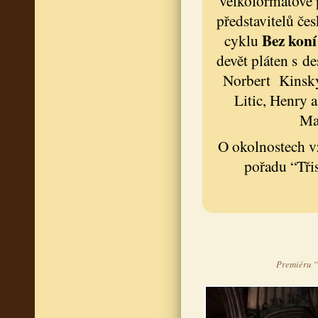
velkoformátové
představitelů če
Bez koní
cyklu
devět pláten s d
Norbert Kinský
Litic, Henry
Ma
O okolnostech vz
pořadu “Třis
Premiéru “3