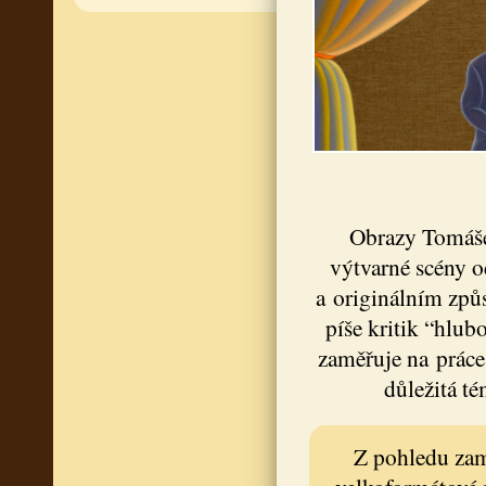
Obrazy Tomáše
výtvarné scény o
a originálním způ
píše kritik “hlu
zaměřuje na práce 
důležitá t
Z pohledu zam