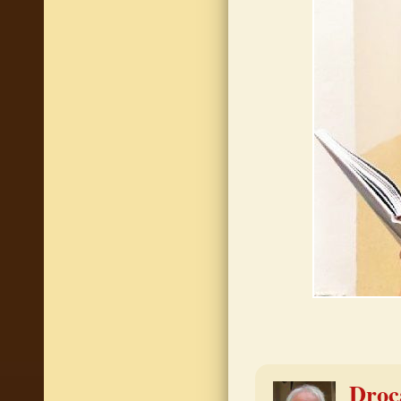
Drocá