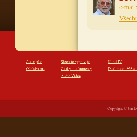
e-mail
Všechn
Autor píše
Šlechtic vypravuje
Karel IV.
Očekáváme
Citáty a dokumenty
Deklarace 1938 a 
Audio-Video
Copyright ©
Jan D