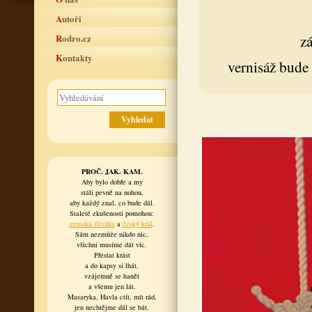
Autoři
z
Rodro.cz
Kontakty
vernisáž bude
PROČ. JAK. KAM.
Aby bylo dobře a my
stáli pevně na nohou,
aby každý znal, co bude dál.
Staleté zkušenosti pomohou:
zemská šlechta
a
český král
.
Sám nezmůže nikdo nic,
všichni musíme dát víc.
Přestat krást
a do kapsy si lhát,
vzájemně se hanět
a všemu jen lát.
Masaryka, Havla ctít, mít rád,
jen nechtějme dál se bát.