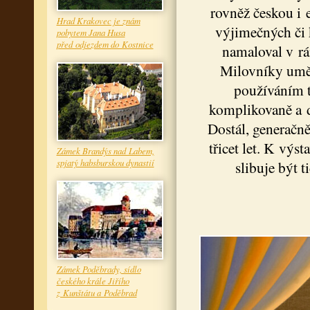
rovněž českou i 
Hrad Krakovec je znám
výjimečných či 
pobytem Jana Husa
před odjezdem do Kostnice
namaloval v rá
Milovníky uměn
používáním t
komplikovaně a d
Dostál, generačně
třicet let. K výs
Zámek Brandýs nad Labem,
spjatý habsburskou dynastií
slibuje být 
Zámek Poděbrady, sídlo
českého krále Jiřího
z Kunštátu a Poděbrad