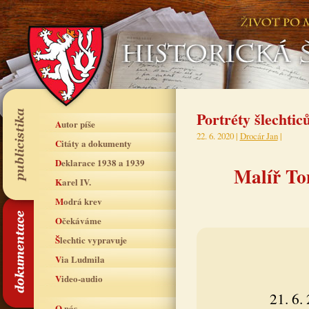
Portréty šlechtic
Autor píše
22. 6. 2020 |
Drocár Jan
|
Citáty a dokumenty
Deklarace 1938 a 1939
Malíř To
Karel IV.
Modrá krev
Očekáváme
Šlechtic vypravuje
Via Ludmila
Video-audio
21. 6.
O nás