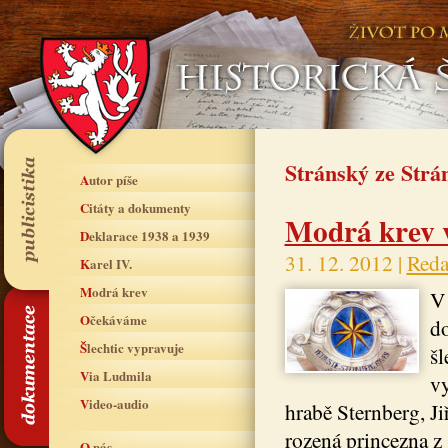
Stránský ze Strá
Autor píše
Citáty a dokumenty
Modrá krev 
Deklarace 1938 a 1939
31. 12. 2012 |
Reda
Karel IV.
Modrá krev
V 
Očekáváme
d
Šlechtic vypravuje
šl
Via Ludmila
vy
Video-audio
hrabě Sternberg, Ji
rozená princezna z
O nás