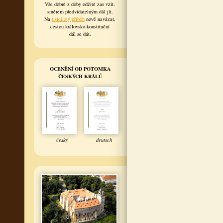
Vše dobré z doby odžité zas vzít,
směrem předvídatelným dál jít.
Na
tisíciletý příběh
nově navázat,
cestou královsko-konstituční
dál se dát.
OCENĚNÍ OD POTOMKA
ČESKÝCH KRÁLŮ
česky
deutsch