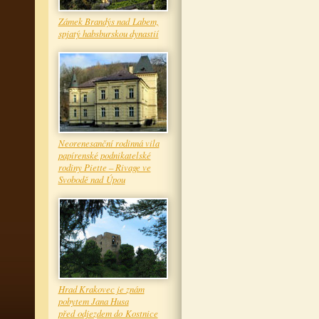
Zámek Brandýs nad Labem,
spjatý habsburskou dynastií
Neorenesanční rodinná vila
papírenské podnikatelské
rodiny Piette – Rivage ve
Svobodě nad Úpou
Hrad Krakovec je znám
pobytem Jana Husa
před odjezdem do Kostnice