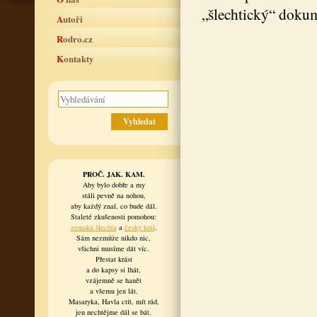
„šlechtický“ dokum
Autoři
Rodro.cz
Kontakty
PROČ. JAK. KAM.
Aby bylo dobře a my
stáli pevně na nohou,
aby každý znal, co bude dál.
Staleté zkušenosti pomohou:
zemská šlechta
a
český král
.
Sám nezmůže nikdo nic,
všichni musíme dát víc.
Přestat krást
a do kapsy si lhát,
vzájemně se hanět
a všemu jen lát.
Masaryka, Havla ctít, mít rád,
jen nechtějme dál se bát.