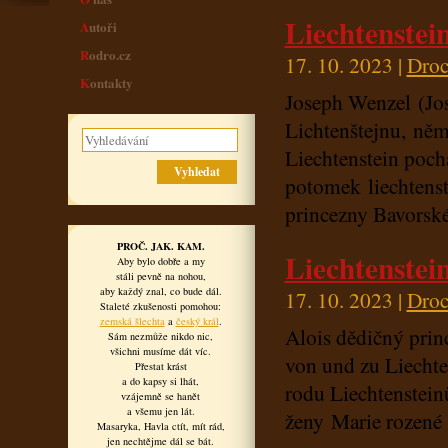
Liechtenstei
Autoři
Rodro.cz
17. 10. 2023 |
Droc
Kontakty
Joseph Wenzel (Jo
Lichtenštejnu, ně
Liechtenstein pochá
potomek liechtenst
princezny Bavorsk
PROČ. JAK. KAM.
Liechtenstei
Aby bylo dobře a my
stáli pevně na nohou,
aby každý znal, co bude dál.
17. 10. 2023 |
Droc
Staleté zkušenosti pomohou:
zemská šlechta
a
český král
.
Alois dědičný prin
Sám nezmůže nikdo nic,
všichni musíme dát víc.
von und zu Liechten
Přestat krást
a do kapsy si lhát,
rodu Liechtenstein
vzájemně se hanět
a všemu jen lát.
ženy Marie rozené 
Masaryka, Havla ctít, mít rád,
jen nechtějme dál se bát.