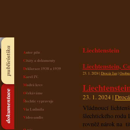
Liechtenstein
Autor píše
Citáty a dokumenty
Liechtenstein, C
Deklarace 1938 a 1939
23. 1. 2024 |
Drocár Jan
|
Osobno
Karel IV.
Liechtenstei
Modrá krev
Očekáváme
23. 1. 2024 |
Drocá
Šlechtic vypravuje
Vládnoucí lichtenš
Via Ludmila
šlechtického rodu L
Video-audio
rovněž nárok na t
O nás