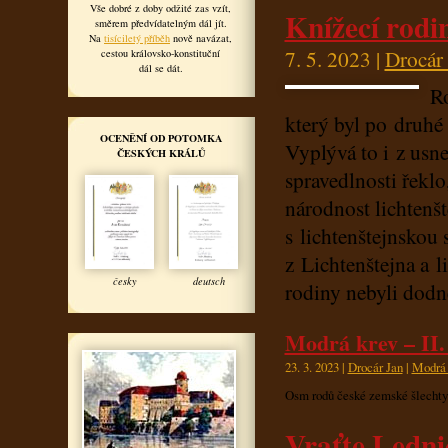
Vše dobré z doby odžité zas vzít,
Knížecí rodi
směrem předvídatelným dál jít.
Na
tisíciletý příběh
nově navázat,
7. 5. 2023 |
Drocár
cestou královsko-konstituční
dál se dát.
Ro
který byl po druhé
OCENĚNÍ OD POTOMKA
Vyplývá to i z usn
ČESKÝCH KRÁLŮ
spravedlnosti řeklo
národnost lichtenš
s lichtenštejnskou
z Lichtenštejna a l
česky
deutsch
rodiny nebyli dodn
Modrá krev – II.
23. 3. 2023 |
Drocár Jan
|
Modrá 
Osm rodů české zemské šlechty j
Vraťte Ledni