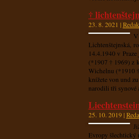
† lichtenšte
23. 8. 2021 |
Redak
V
Lichtenštejnská, r
14.4.1940 v Praze 
(*1907 † 1969) z k
Wichelnu (*1910 † 
knížete von und zu
narodili tři synové 
Liechtenstei
25. 10. 2019 |
Reda
Ji
Evropy šlechtický 