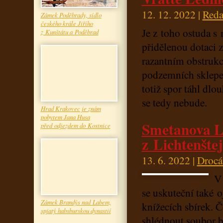
12. 12. 2022 |
Reda
Zámek Poděbrady, sídlo
českého krále Jiřího
Je z toho ostuda 
z Kunštátu a Poděbrad
přidělenou dotaci 
razantním obstrukc
podzemních sklepen
totiž spor táhl dl
se tedy nebude.
Hrad Krakovec je znám
pobytem Jana Husa
Smetanova Li
před odjezdem do Kostnice
z Lichtenšte
13. 6. 2022 |
Drocá
V 
se uskuteční také o
Zámek Brandýs nad Labem,
knížecích sbírek. 
spjatý habsburskou dynastií
shlédnout soubor b