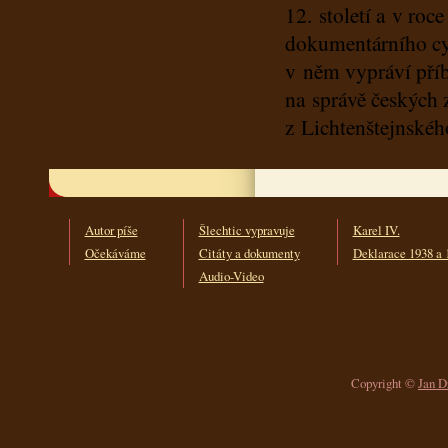
12. století a v roce
dokumentárního cyk
v něm vypráví příbě
na správě českých 
z Lichtenštejnskéh
Autor píše
Šlechtic vypravuje
Karel IV.
Očekáváme
Citáty a dokumenty
Deklarace 1938 a 
Audio-Video
Copyright ©
Jan D