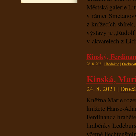
Městská galerie Lit
v rámci Smetanovy
z knížecích sbírek
výstavy je „Rudolf
v akvarelech z Lic
Kinský, Ferdinan
26. 8. 2021 |
Redakce
|
Osobnost
Kinská, Mari
24. 8. 2021 |
Drocá
Kněžna Marie rozen
knížete Hanse-Adama
Ferdinanda hraběte
hraběnky Ledebur
včetně liechtenšte