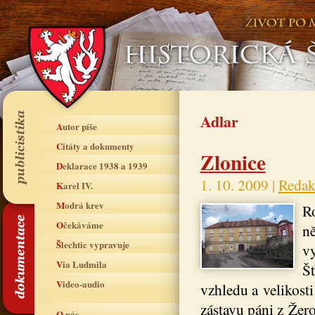
Adlar
Autor píše
Citáty a dokumenty
Zlonice
Deklarace 1938 a 1939
1. 10. 2009 |
Redak
Karel IV.
Modrá krev
Ro
Očekáváme
n
Šlechtic vypravuje
vy
Via Ludmila
Št
Video-audio
vzhledu a velikosti
zástavu páni z Žer
O nás