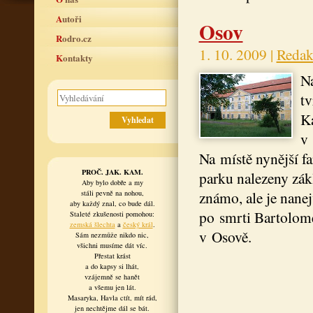
Autoři
Osov
Rodro.cz
1. 10. 2009 |
Redak
Kontakty
Na
tv
Ka
v 
Na místě nynější f
PROČ. JAK. KAM.
parku nalezeny zák
Aby bylo dobře a my
známo, ale je nane
stáli pevně na nohou,
aby každý znal, co bude dál.
po smrti Bartolome
Staleté zkušenosti pomohou:
zemská šlechta
a
český král
.
v Osově.
Sám nezmůže nikdo nic,
všichni musíme dát víc.
Přestat krást
a do kapsy si lhát,
vzájemně se hanět
a všemu jen lát.
Masaryka, Havla ctít, mít rád,
jen nechtějme dál se bát.