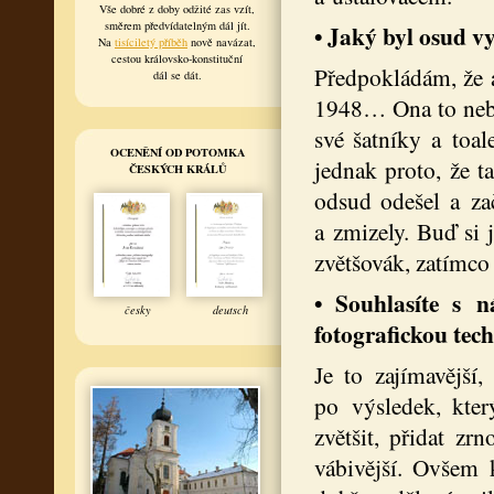
Vše dobré z doby odžité zas vzít,
směrem předvídatelným dál jít.
• Jaký byl osud v
Na
tisíciletý příběh
nově navázat,
cestou královsko-konstituční
Předpokládám, že a
dál se dát.
1948… Ona to nebyl
své šatníky a toal
OCENĚNÍ OD POTOMKA
jednak proto, že t
ČESKÝCH KRÁLŮ
odsud odešel a zač
a zmizely. Buď si 
zvětšovák, zatímco 
• Souhlasíte s n
česky
deutsch
fotografickou tec
Je to zajímavější
po výsledek, kte
zvětšit, přidat zr
vábivější. Ovšem 