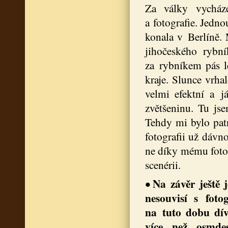
Za války vycház
a fotografie. Jedno
konala v Berlíně.
jihočeského rybní
za rybníkem pás l
kraje. Slunce vrha
velmi efektní a j
zvětšeninu. Tu js
Tehdy mi bylo patná
fotografii už dávn
ne díky mému fotog
scenérii.
Na závěr ještě 
•
nesouvisí s foto
na tuto dobu dív
více než osmde