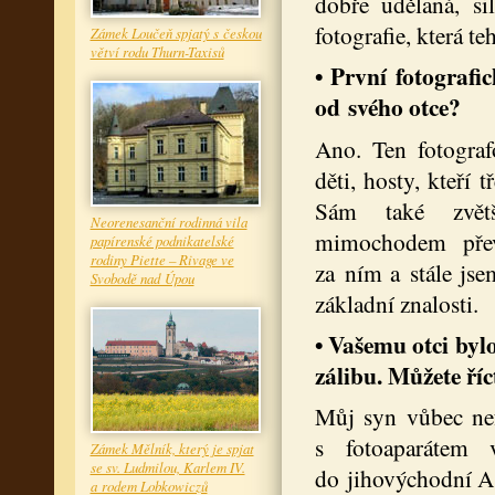
dobře udělaná, si
fotografie, která t
Zámek Loučeň spjatý s českou
větví rodu Thurn-Taxisů
•
První fotografic
od svého otce?
Ano. Ten fotograf
děti, hosty, kteří 
Sám také zvětš
Neorenesanční rodinná vila
mimochodem přev
papírenské podnikatelské
rodiny Piette – Rivage ve
za ním a stále jse
Svobodě nad Úpou
základní znalosti.
• Vašemu otci bylo
zálibu. Můžete říc
Můj syn vůbec nefo
s fotoaparátem 
Zámek Mělník, který je spjat
se sv. Ludmilou, Karlem IV.
do jihovýchodní As
a rodem Lobkowiczů