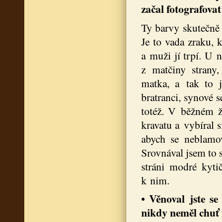
začal fotografova
Ty barvy skutečně
Je to vada zraku, 
a muži jí trpí. U 
z matčiny strany
matka, a tak to 
bratranci, synové 
totéž. V běžném ž
kravatu a vybíral s
abych se neblamo
Srovnával jsem to 
stráni modré kyti
k nim.
• Věnoval jste se
nikdy neměl chuť f