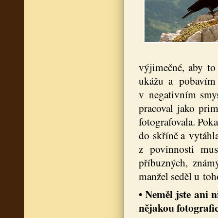
výjimečné, aby to 
ukážu a pobavím 
v negativním smysl
pracoval jako pri
fotografovala. Pokaž
do skříně a vytáhla
z povinnosti muse
příbuzných, známý
manžel seděl u toh
• Neměl jste ani 
nějakou fotografi