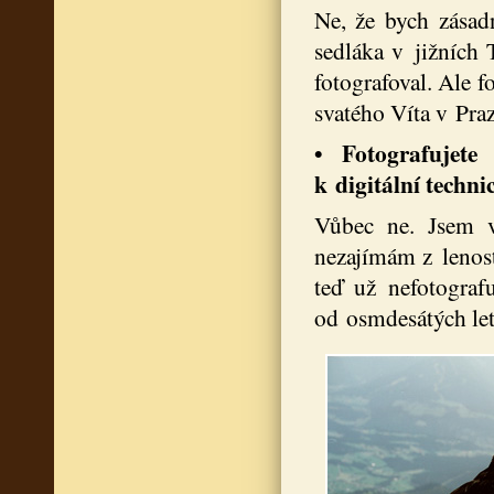
Ne, že bych zásadn
sedláka v jižních T
fotografoval. Ale f
svatého Víta v Pra
• Fotografujet
k digitální techni
Vůbec ne. Jsem v
nezajímám z lenosti
teď už nefotograf
od osmdesátých let