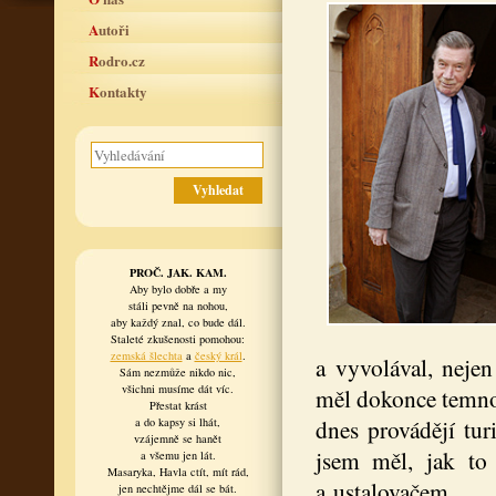
Autoři
Rodro.cz
Kontakty
PROČ. JAK. KAM.
Aby bylo dobře a my
stáli pevně na nohou,
aby každý znal, co bude dál.
Staleté zkušenosti pomohou:
zemská šlechta
a
český král
.
a vyvolával, neje
Sám nezmůže nikdo nic,
všichni musíme dát víc.
měl dokonce temno
Přestat krást
dnes provádějí tur
a do kapsy si lhát,
vzájemně se hanět
jsem měl, jak to
a všemu jen lát.
Masaryka, Havla ctít, mít rád,
a ustalovačem.
jen nechtějme dál se bát.