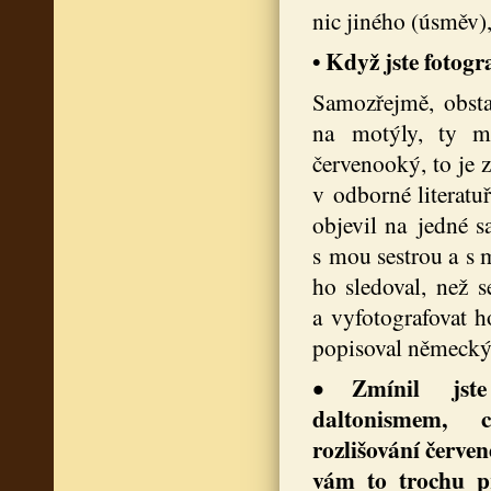
nic jiného (úsměv)
• Když jste fotogr
Samozřejmě, obsta
na motýly, ty má
červenooký, to je z
v odborné literatuř
objevil na jedné s
s mou sestrou a s 
ho sledoval, než s
a vyfotografovat h
popisoval německým
Zmínil jst
•
daltonismem, 
rozlišování červen
vám to trochu p