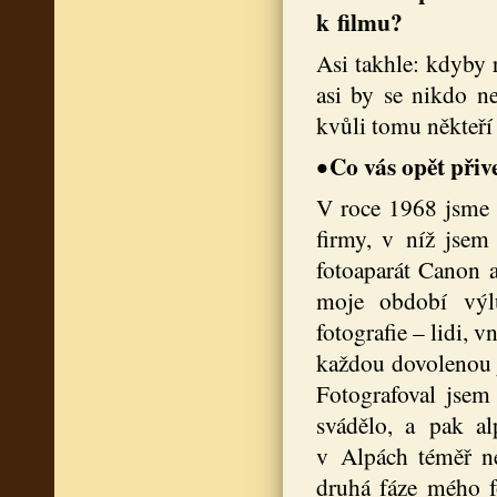
k filmu?
Asi takhle: kdyby r
asi by se nikdo ne
kvůli tomu někteří 
Co vás opět přiv
•
V roce 1968 jsme 
firmy, v níž jsem
fotoaparát Canon a
moje období výlu
fotografie – lidi, 
každou dovolenou j
Fotografoval jsem
svádělo, a pak a
v Alpách téměř nee
druhá fáze mého f