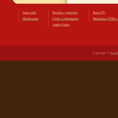
Autor píše
Šlechtic vypravuje
Karel IV.
Očekáváme
Citáty a dokumenty
Deklarace 1938 a 
Audio-Video
Copyright ©
Jan D