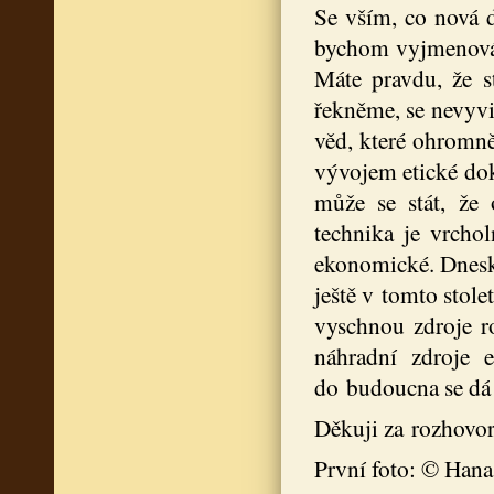
Se vším, co nová 
bychom vyjmenováva
Máte pravdu, že st
řekněme, se nevyvi
věd, které ohromně
vývojem etické doko
může se stát, že 
technika je vrcho
ekonomické. Dneska
ještě v tomto stole
vyschnou zdroje ro
náhradní zdroje 
do budoucna se dá 
Děkuji za rozhovor
První foto: © Hana