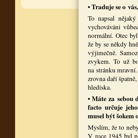
• Traduje se o vás
To napsal nějaký 
vychováváni vůbec
normální. Otec byl
že by se někdy hněv
výjimečně. Samoz
zvykem. To už bo
na stránku mravní.
zrovna daří špatně,
hlediska.
• Máte za sebou d
facto určuje jeh
musel být šokem ob
Myslím, že to neby
V roce 1945 byl pr