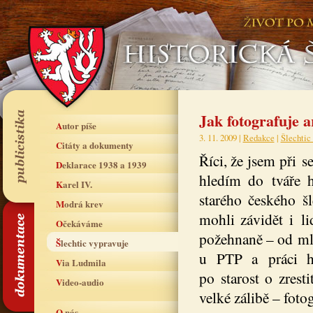
Jak fotografuje a
Autor píše
3. 11. 2009 |
Redakce
|
Šlechtic
Citáty a dokumenty
Říci, že jsem při s
Deklarace 1938 a 1939
hledím do tváře hi
Karel IV.
starého českého š
Modrá krev
mohli závidět i 
Očekáváme
požehnaně – od ml
Šlechtic vypravuje
u PTP a práci hor
Via Ludmila
po starost o zrest
Video-audio
velké zálibě – fotog
O nás