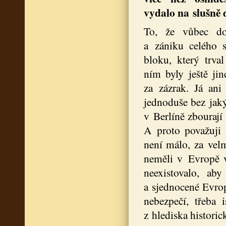
vydalo na slušně
To, že vůbec d
a zániku celého 
bloku, který trval
ním byly ještě ji
za zázrak. Já ani
jednoduše bez jaký
v Berlíně zbourají
A proto považuji 
není málo, za velm
neměli v Evropě v
neexistovalo, ab
a sjednocené Evrop
nebezpečí, třeba 
z hlediska historic