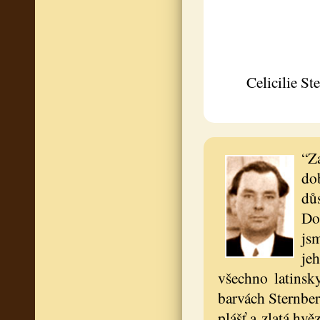
Celicilie S
“Z
do
důs
Do
js
je
všechno latinsk
barvách Sternber
plášť a zlatá hv