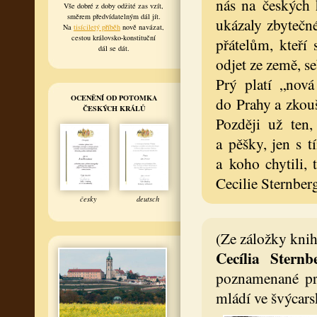
nás na českých h
Vše dobré z doby odžité zas vzít,
směrem předvídatelným dál jít.
ukázaly zbytečn
Na
tisíciletý příběh
nově navázat,
cestou královsko-konstituční
přátelům, kteří
dál se dát.
odjet ze země, se
Prý platí „nov
OCENĚNÍ OD POTOMKA
do Prahy a zkouš
ČESKÝCH KRÁLŮ
Později už ten,
a pěšky, jen s t
a koho chytili,
Cecilie Sternber
česky
deutsch
(Ze záložky knih
Cecília Stern
poznamenané prv
mládí ve švýcars