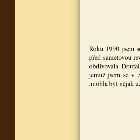
Roku 1990 jsem se 
před sametovou rev
obdivovala. Doufal
jemuž jsem se v A
,mohla být nějak už