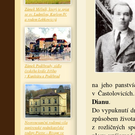
Zámek Mělník, který je spjat
se sv. Ludmilou, Karlem IV.
a rodem Lobkowiczů
Zámek Poděbrady, sídlo
českého krále Jiřího
z Kunštátu a Poděbrad
na jeho panstv
v Častolovicích
Dianu
.
Do vypuknutí dr
způsobem života 
Neorenesanční rodinná vila
z rozličných sp
papírenské podnikatelské
rodiny Piette – Rivage ve