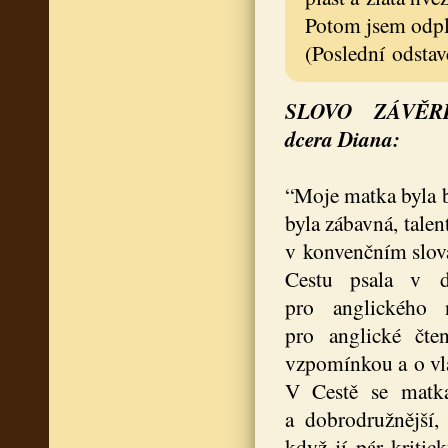
Potom jsem odpl
(Poslední odstav
SLOVO ZÁVĚREM k
dcera Diana:
“Moje matka byla b
byla zábavná, tale
v konvenčním slova
Cestu psala v d
pro anglického n
pro anglické čte
vzpomínkou a o vla
V Cestě se matka 
a dobrodružnější, 
když jí pár kritic