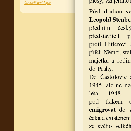
plesy, vzájemné 
Svobodě nad Úpou
Před druhou sv
Leopold Stenb
předními česk
představiteli 
proti Hitlerov
přišli Němci, stá
majetku a rodin
do Prahy.
Do Častolovic 
1945, ale ne n
léta 1948 s
pod tlakem ud
emigrovat
do
čekala existenční
ze svého velké