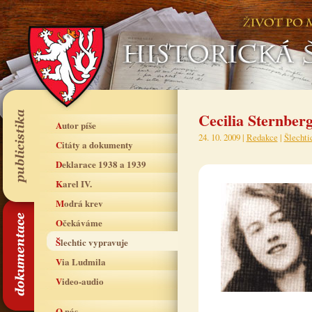
Cecilia Sternberg
Autor píše
24. 10. 2009 |
Redakce
|
Šlechti
Citáty a dokumenty
Deklarace 1938 a 1939
Karel IV.
Modrá krev
Očekáváme
Šlechtic vypravuje
Via Ludmila
Video-audio
O nás