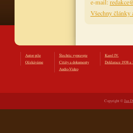
e-mail:
redakce@
Všechny články 
Autor píše
Šlechtic vypravuje
Karel IV.
Očekáváme
Citáty a dokumenty
Deklarace 1938 a 
Audio-Video
Copyright ©
Jan D