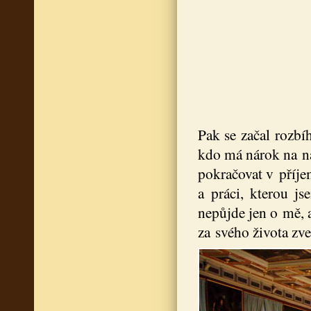
Pak se začal rozbíh
kdo má nárok na na
pokračovat v příje
a práci, kterou js
nepůjde jen o mě, a
za svého života zve