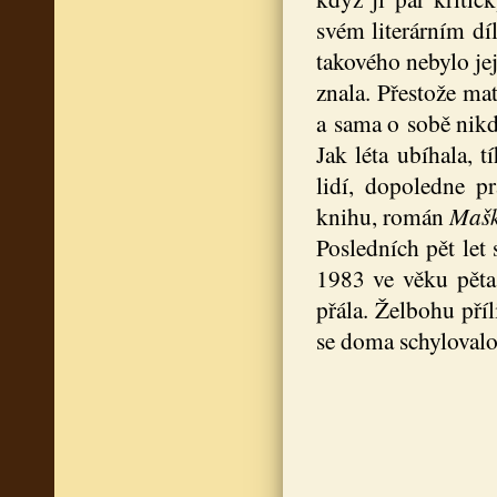
svém literárním díl
takového nebylo jej
znala. Přestože ma
a sama o sobě nikd
Jak léta ubíhala, t
lidí, dopoledne pr
knihu, román
Mašk
Posledních pět let
1983 ve věku pětas
přála. Želbohu pří
se doma schylovalo