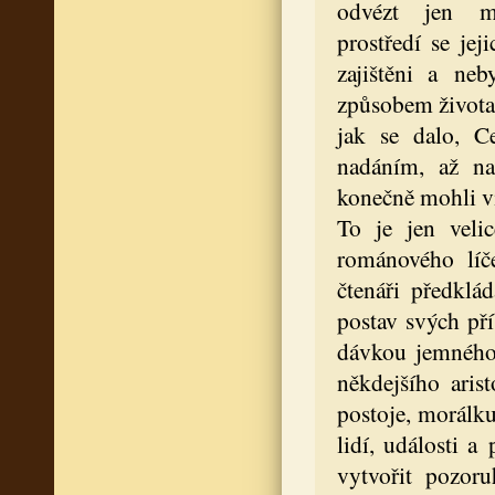
odvézt jen 
prostředí se je
zajištěni a ne
způsobem života 
jak se dalo, C
nadáním, až n
konečně mohli víc
To je jen veli
románového líč
čtenáři předklá
postav svých př
dávkou jemného 
někdejšího aris
postoje, morálku
lidí, události a
vytvořit pozor