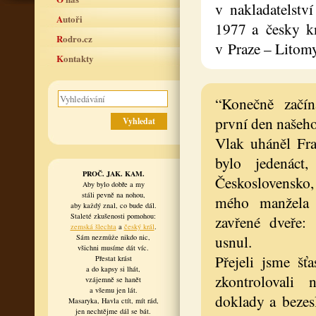
v nakladatelstv
Autoři
1977 a česky kn
Rodro.cz
v Praze – Litom
Kontakty
“Konečně začín
první den našeho
Vlak uháněl Fra
bylo jedenáct
PROČ. JAK. KAM.
Československo
Aby bylo dobře a my
stáli pevně na nohou,
mého manžela
aby každý znal, co bude dál.
Staleté zkušenosti pomohou:
zavřené dveře:
zemská šlechta
a
český král
.
usnul.
Sám nezmůže nikdo nic,
všichni musíme dát víc.
Přejeli jsme šťa
Přestat krást
a do kapsy si lhát,
zkontrolovali
vzájemně se hanět
a všemu jen lát.
doklady a bezesl
Masaryka, Havla ctít, mít rád,
jen nechtějme dál se bát.