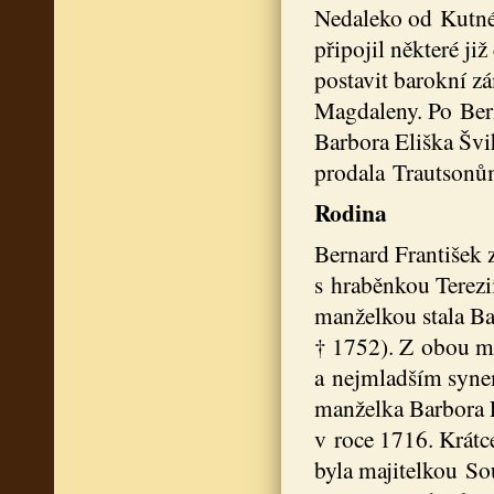
Nedaleko od Kutné
připojil některé ji
postavit barokní zá
Magdaleny. Po Bern
Barbora Eliška Švi
prodala Trautsonů
Rodina
Bernard František 
s hraběnkou Terezi
manželkou stala B
† 1752). Z obou ma
a nejmladším synem
manželka Barbora E
v roce 1716. Krátc
byla majitelkou So