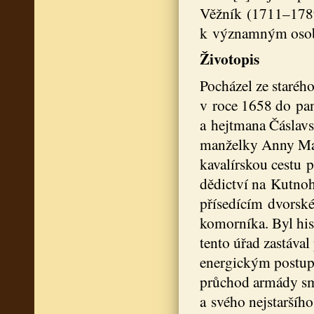
Věžník (1711–1789)
k významným osobn
Životopis
Pocházel ze staréh
v roce 1658 do pan
a hejtmana Čáslavs
manželky Anny Mar
kavalírskou cestu p
dědictví na Kutno
přísedícím dvorské
komorníka. Byl his
tento úřad zastával
energickým postup
průchod armády smě
a svého nejstaršíh