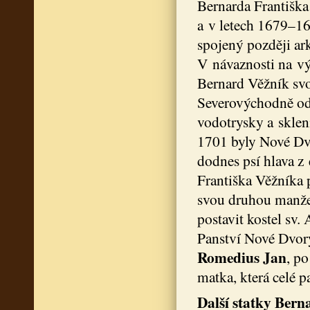
Bernarda Františka
a v letech 1679–1
spojený později ar
V návaznosti na v
Bernard Věžník svo
Severovýchodně od
vodotrysky a sklen
1701 byly Nové Dv
dodnes psí hlava z
Františka Věžníka 
svou druhou manže
postavit kostel sv
Panství Nové Dvory
Romedius Jan
, p
matka, která celé 
Další statky Bern