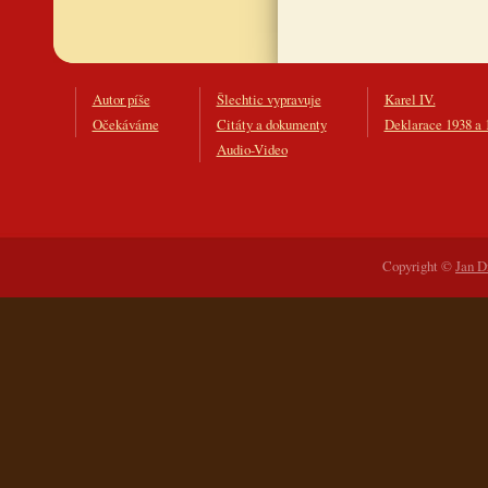
Autor píše
Šlechtic vypravuje
Karel IV.
Očekáváme
Citáty a dokumenty
Deklarace 1938 a 
Audio-Video
Copyright ©
Jan D