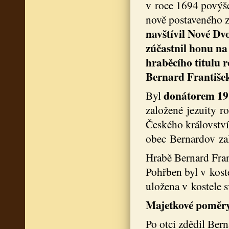
v roce 1694 povýše
nově postaveného
navštívil Nové Dvo
zúčastnil honu na 
hraběcího titulu r
Bernard František
donátorem 19.
Byl
založené jezuity r
Českého královstv
obec Bernardov zal
Hrabě Bernard Fran
Pohřben byl v kost
uložena v kostele s
Majetkové poměr
Po otci zdědil Ber