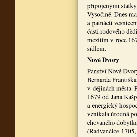
připojenými statky
Vysočině. Dnes mal
a patnácti vesnicem
části rodového děd
mezitím v roce 167
sídlem.
Nové Dvory
Panství Nové Dvory
Bernarda Františka
v dějinách města. P
1679 od Jana Kašp
a energický hospod
vznikala úrodná po
chovaného dobytka.
(Radvančice 1705, 