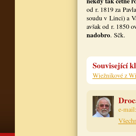
někdy tak četné r
od r. 1819 za Pavl
soudu v Linci) a V
avšak od r. 1850 o
nadobro
. Sčk.
Související k
Wiežnikové z Wi
Drocá
e-mail
Všechn