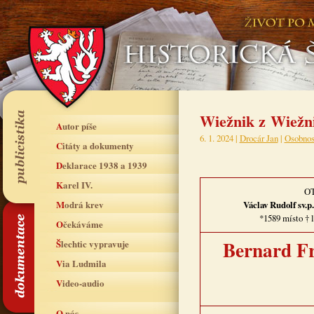
Wiežnik z Wiežni
Autor píše
6. 1. 2024 |
Drocár Jan
|
Osobnos
Citáty a dokumenty
Deklarace 1938 a 1939
Karel IV.
O
Modrá krev
Václav Rudolf sv.
*1589 místo † 
Očekáváme
Bernard Fr
Šlechtic vypravuje
Via Ludmila
Video-audio
O nás