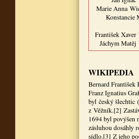
Marie Anna Wie
Konstancie 
František Xaver
Jáchym Matěj 
WIKIPEDIA
Bernard František 
Franz Ignatius Gra
byl český šlechtic
z Věžník.[2] Zastá
1694 byl povýšen n
zásluhou dosáhly 
sídlo.[3] Z jeho p