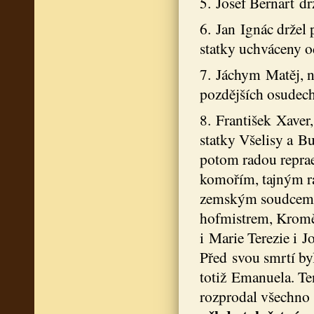
5. Josef Bernart dr
6. Jan Ignác držel 
statky uchváceny o
7. Jáchym Matěj, n
pozdějších osudech
8. František Xaver,
statky Všelisy a B
potom radou reprae
komořím, tajným ra
zemským soudcem, o
hofmistrem, Kromě 
i Marie Terezie i J
Před svou smrtí byl
totiž Emanuela. Te
rozprodal všechno 