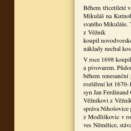
Během třicetileté 
Mikuláš na Kutnoh
svatého Mikuláše. 
z Věžník
koupil novodvorské 
náklady nechal kos
V roce 1698 koupil
a pivovarem. Půdor
během renesanční 
rozšíření let 1670
syn Jan Ferdinand 
Věžníkovi z Věžník.
správa Nihošovice 
z Modliškovic v ro
ves Němětice, stáv