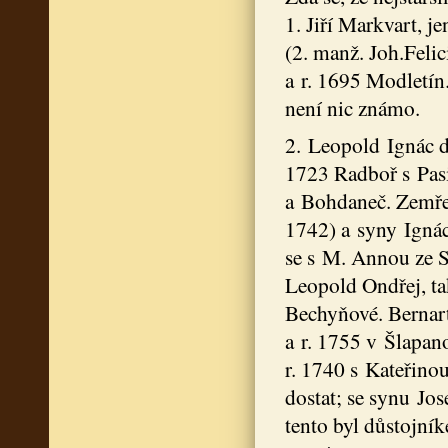
1. Jiří Markvart, j
(2. manž. Joh.Felic
a r. 1695 Modletín
není nic známo.
2. Leopold Ignác dr
1723 Radboř s Pasin
a Bohdaneč. Zemřel
1742) a syny Ignáce
se s M. Annou ze S
Leopold Ondřej, tak
Bechyňové. Bernart
a r. 1755 v Šlapano
r. 1740 s Kateřino
dostat; se synu Jos
tento byl důstojní