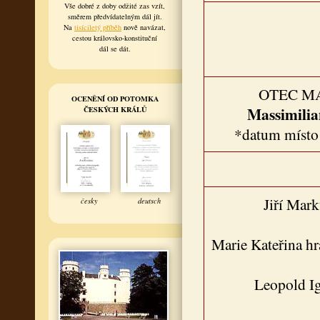
Vše dobré z doby odžité zas vzít,
směrem předvídatelným dál jít.
Na
tisíciletý příběh
nově navázat,
cestou královsko-konstituční
dál se dát.
OTEC M
OCENĚNÍ OD POTOMKA
Massimilia
ČESKÝCH KRÁLŮ
*datum místo
Jiří Mar
česky
deutsch
Marie Kateřina h
Leopold I