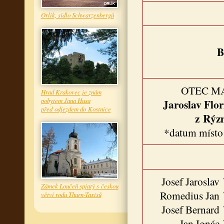
Orlík, sídlo Schwarzenbergů
B
OTEC M
Hrad Krakovec je znám
pobytem Jana Husa
Jaroslav Flo
před odjezdem do Kostnice
z Rýz
*datum místo
Josef Jarosla
Zámek Loučeň spjatý s českou
Romedius Jan 
větví rodu Thurn-Taxisů
Josef Bernard
Jan Ignác