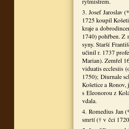
rytmistrem.
3. Josef Jaroslav (
1725 koupil Košet
kraje a dobrodincem
1740) pohřben. Z ma
syny. Starší Franti
učinil r. 1737 profe
Marian). Zemřel 16.
viduatis ecclesiis
1750); Diurnale sc
Košetice a Ronov, j
s Eleonorou z Kolár
vdala.
4. Romedius Jan (*
smrtí († v čci 1720