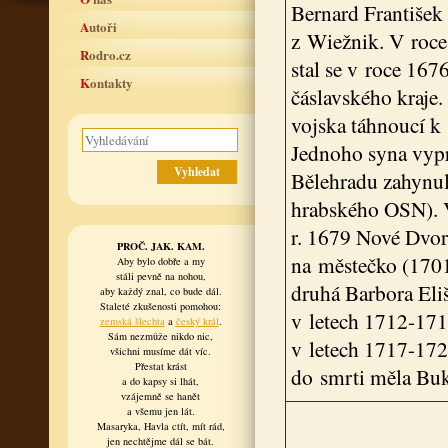
Bernard František
Autoři
z Wiežnik. V roce 
Rodro.cz
stal se v roce 16
Kontakty
čáslavského kraje
vojska táhnoucí k 
Jednoho syna vypr
Bělehradu zahynul
hrabského OSN). V
r. 1679 Nové Dvor
PROČ. JAK. KAM.
na městečko (1701
Aby bylo dobře a my
stáli pevně na nohou,
druhá Barbora Eliš
aby každý znal, co bude dál.
Staleté zkušenosti pomohou:
v letech 1712-1718
zemská šlechta
a
český král
.
Sám nezmůže nikdo nic,
v letech 1717-172
všichni musíme dát víc.
Přestat krást
do smrti měla Buk
a do kapsy si lhát,
vzájemně se hanět
a všemu jen lát.
Masaryka, Havla ctít, mít rád,
jen nechtějme dál se bát.