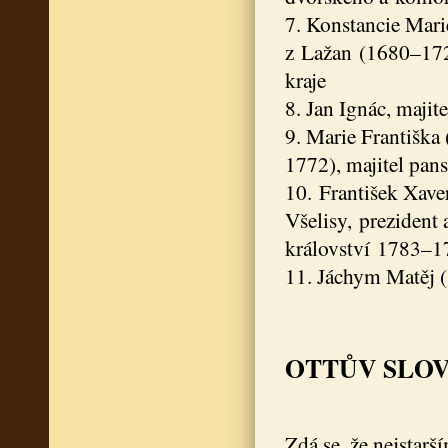
7. Konstancie Mar
z Lažan (1680–1729
kraje
8. Jan Ignác, maji
9. Marie Františka
1772), majitel pan
10. František Xave
Všelisy, prezident
království 1783–1
11. Jáchym Matěj (
OTTŮV SLOV
Zdá se, že nejstar