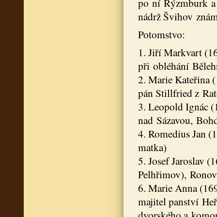
po ní Rýzmburk a Š
nádrž Švihov znám
Potomstvo:
1. Jiří Markvart (1
při obléhání Běleh
2. Marie Kateřina
pán Stillfried z R
3. Leopold Ignác (
nad Sázavou, Boh
4. Romedius Jan (
matka)
5. Josef Jaroslav (
Pelhřimov), Ronov
6. Marie Anna (16
majitel panství He
dvorského a komo