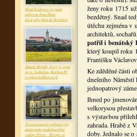
ženy roku 1715 už 
Hrad Krakovec je znám
pobytem Jana Husa
bezdětný. Snad ted
před odjezdem do Kostnice
útěchu zejména v u
architektů, sochař
patřil i benátský
který koupil roku 
Františku Václavov
Zámek Mělník, který je spjat
Ke zděděné části o
se sv. Ludmilou, Karlem IV.
a rodem Lobkowiczů
dnešního Náměstí B
jednopatrový zámek
Ihned po jmenování
velkorysou přestav
s výstavbou přileh
zahrada. Hrabě z Vr
Neorenesanční rodinná vila
papírenské podnikatelské
doby. Jednalo se o
rodiny Piette – Rivage ve