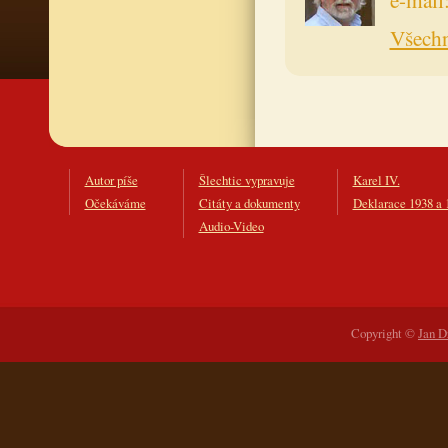
Všechn
Autor píše
Šlechtic vypravuje
Karel IV.
Očekáváme
Citáty a dokumenty
Deklarace 1938 a 
Audio-Video
Copyright ©
Jan D