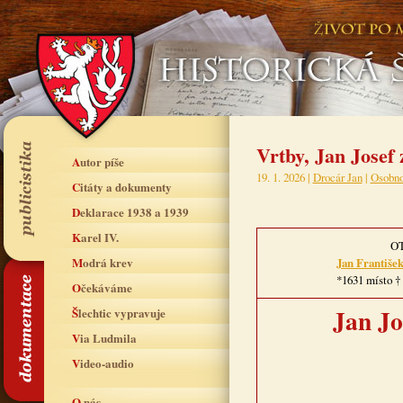
Vrtby, Jan Josef
Autor píše
19. 1. 2026 |
Drocár Jan
|
Osobno
Citáty a dokumenty
Deklarace 1938 a 1939
Karel IV.
O
Modrá krev
Jan Františe
*1631 místo † 
Očekáváme
Jan Jo
Šlechtic vypravuje
Via Ludmila
Video-audio
O nás