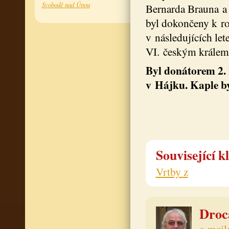
Svobodě nad Úpou
Bernarda Brauna a 
byl dokončeny k r
v následujících let
VI. českým králem
Byl donátorem 2. 
v Hájku. Kaple by
Související k
Vrtby z
Drocá
e-mail