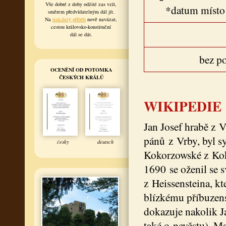
Vše dobré z doby odžité zas vzít,
*datum místo
směrem předvídatelným dál jít.
Na
tisíciletý příběh
nově navázat,
cestou královsko-konstituční
dál se dát.
bez p
OCENĚNÍ OD POTOMKA
ČESKÝCH KRÁLŮ
WIKIPEDIE
Jan Josef hrabě z 
pánů z Vrby, byl s
česky
deutsch
Kokorzowské z Kok
1690 se oženil se 
z Heissensteina, k
blízkému příbuzens
dokazuje nakolik Ja
také o nevěstu). Ma