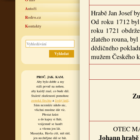
Autoři
Hrabě Jan Josef by
Rodro.cz
Od roku 1712 byl
Kontakty
roku 1721 obdržel
zlatého rouna, by
dědičného pokladn
mužem Českého kr
PROČ. JAK. KAM.
Aby bylo dobře a my
stáli pevně na nohou,
aby každý znal, co bude dál.
Zu
Staleté zkušenosti pomohou:
zemská šlechta
a
český král
.
Sám nezmůže nikdo nic,
všichni musíme dát víc.
Přestat krást
a do kapsy si lhát,
vzájemně se hanět
OTEC M
a všemu jen lát.
Masaryka, Havla ctít, mít rád,
Johann hrabě
jen nechtějme dál se bát.