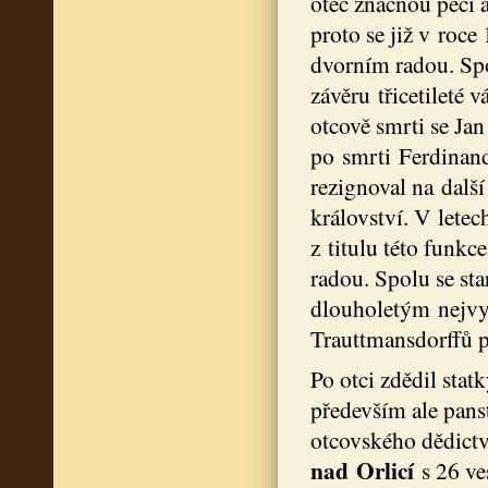
otec značnou péči 
proto se již v roc
dvorním radou. Spo
závěru třicetileté 
otcově smrti se Jan
po smrti Ferdinand
rezignoval na dalš
království. V let
z titulu této funkc
radou. Spolu se s
dlouholetým nejvy
Trauttmansdorffů p
Po otci zdědil sta
především ale pan
otcovského dědictví
nad Orlicí
s 26 ve