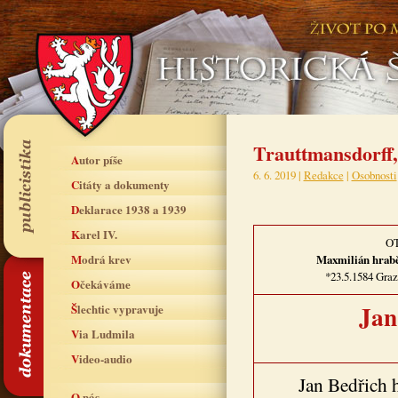
Trauttmansdorff,
Autor píše
6. 6. 2019 |
Redakce
|
Osobnosti
Citáty a dokumenty
Deklarace 1938 a 1939
Karel IV.
O
Modrá krev
Maxmilián hrab
*23.5.1584 Graz
Očekáváme
Jan
Šlechtic vypravuje
Via Ludmila
Video-audio
Jan Bedřich 
O nás