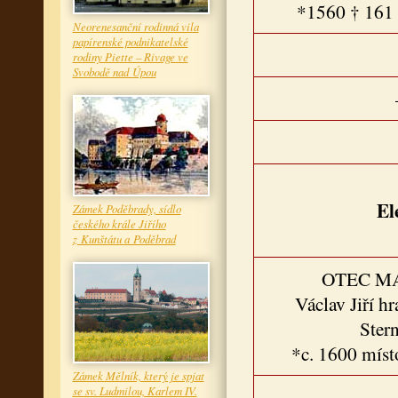
*1560 † 161 
Neorenesanční rodinná vila
papírenské podnikatelské
rodiny Piette – Rivage ve
Svobodě nad Úpou
El
Zámek Poděbrady, sídlo
českého krále Jiřího
z Kunštátu a Poděbrad
OTEC M
Václav Jiří h
Ster
*c. 1600 míst
Zámek Mělník, který je spjat
se sv. Ludmilou, Karlem IV.