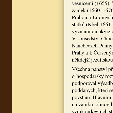
vesnicemi (1655). 
zámek (1660–1670),
Prahou a Litomyšlí
statků (Kbel 1661,
významnou akvizicí
V sousedství Chocn
Nanebevzetí Panny
Prahy a k Červeným
někdejší jezuitskou
Všechna panství pře
o hospodářský rozv
podporoval výsadbu
poddaných, kteří s
povstání. Hlavním 
na zámku, obnovil 
vznik církevních s