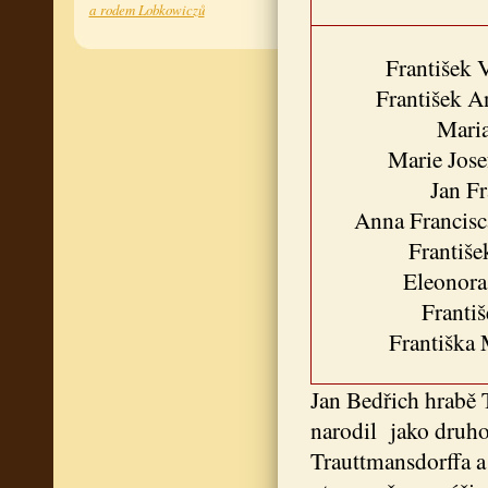
a rodem Lobkowiczů
František 
František 
Maria
Marie Jose
Jan Fr
Anna Francisc
Františe
Eleonora
Františ
Františka
Jan Bedřich hrabě 
narodil jako druh
Trauttmansdorffa a