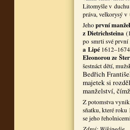
Litomyšle v duchu 
práva, velkorysý v 
první manže
Jeho
z Dietrichsteina
(
po smrti své první
a Lipé
1612–1674 a
Eleonorou ze Šte
šestnáct dětí, muž
Bedřich Františe
majetek si rozdě
manželství, čímž
Z potomstva vynikl
sňatku, které roku 
se jeho řeholnicem
Zdroj: Wikipedie