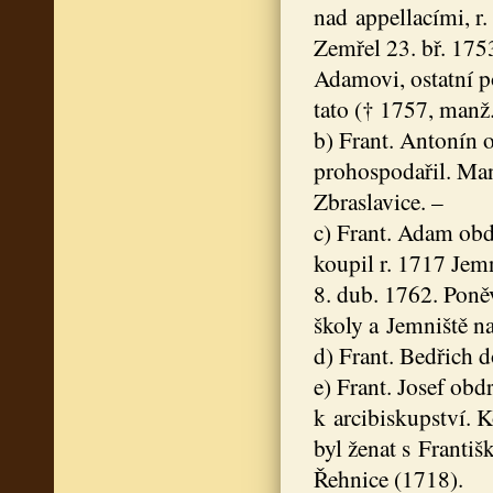
nad appellacími, r
Zemřel 23. bř. 175
Adamovi, ostatní po
tato († 1757, manž. 
b) Frant. Antonín o
prohospodařil. Man
Zbraslavice. –
c) Frant. Adam obdr
koupil r. 1717 Jemn
8. dub. 1762. Poně
školy a Jemniště na
d) Frant. Bedřich d
e) Frant. Josef obd
k arcibiskupství. Ko
byl ženat s Františ
Řehnice (1718).