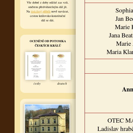
Vše dobré z doby odžité zas vzít,
směrem předvídatelným dál jít.
Sophia
Na
tisíciletý příběh
nově navázat,
cestou královsko-konstituční
Jan Bed
dál se dát.
Marie 
Jana Beat
OCENĚNÍ OD POTOMKA
Marie 
ČESKÝCH KRÁLŮ
Maria Kla
česky
deutsch
Ann
OTEC M
Ladislav hrab