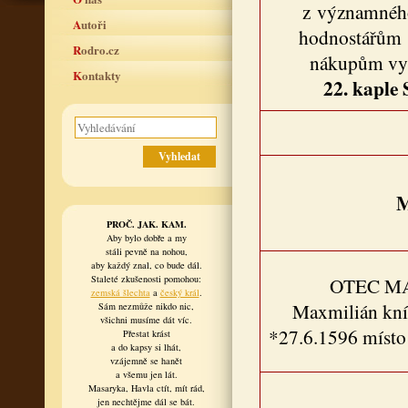
z významného
Autoři
hodnostářům Č
Rodro.cz
nákupům vyb
Kontakty
22. kaple 
M
PROČ. JAK. KAM.
Aby bylo dobře a my
stáli pevně na nohou,
aby každý znal, co bude dál.
Staleté zkušenosti pomohou:
OTEC M
zemská šlechta
a
český král
.
Maxmilián kníž
Sám nezmůže nikdo nic,
všichni musíme dát víc.
*27.6.1596 místo
Přestat krást
a do kapsy si lhát,
vzájemně se hanět
a všemu jen lát.
Masaryka, Havla ctít, mít rád,
jen nechtějme dál se bát.