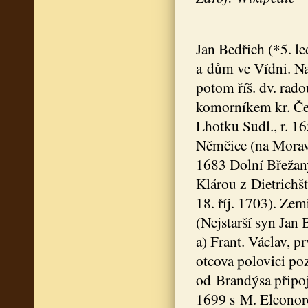
Jan Bedřich (*5. l
a dům ve Vídni. Nab
potom říš. dv. rado
komorníkem kr. Čes
Lhotku Sudl., r. 1
Němčice (na Moravě)
1683 Dolní Břežany
Klárou z Dietrichš
18. říj. 1703). Ze
(Nejstarší syn Jan
a) Frant. Václav, 
otcova polovici poz
od Brandýsa připoj
1699 s M. Eleonorou