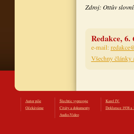
Zdroj: Ottův slovn
Redakce, 6. 
e-mail:
redakce@
Všechny články 
Autor píše
Šlechtic vypravuje
Karel IV.
Očekáváme
Citáty a dokumenty
Deklarace 1938 a 
Audio-Video