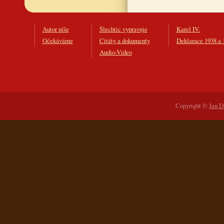
Autor píše
Šlechtic vypravuje
Karel IV.
Očekáváme
Citáty a dokumenty
Deklarace 1938 a 
Audio-Video
Copyright ©
Jan D