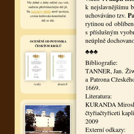
Vše dobré z doby odžité zas vzít,
k nejslavnějšímu b
směrem předvídatelným dál jít.
Na
tisíciletý příběh
nově navázat,
Pa
uchováváno tzv.
cestou královsko-konstituční
dál se dát.
rytinou od oblíbe
s příslušným vyobr
neúplně dochovanou
OCENĚNÍ OD POTOMKA
ČESKÝCH KRÁLŮ
♣♣♣
Bibliografie:
TANNER, Jan. Žiwo
a Patrona Cžeského
česky
deutsch
1669.
Literatura:
KURANDA Miroslav:
čtyřiačtyřiceti kap
2009
Externí odkazy: