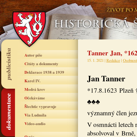
Tanner Jan, *162
Autor píše
15. 1. 2021 |
Redakce
|
Osobnost
Citáty a dokumenty
Deklarace 1938 a 1939
Jan Tanner
Karel IV.
*17.8.1623 Plzeň 
Modrá krev
Očekáváme
♣♣♣
Šlechtic vypravuje
významný člen jezu
Via Ludmila
V osmnácti letech 
Video-audio
absolvoval v Brně,
O nás