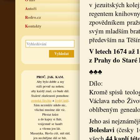
v jezuitských kole
Autoři
regentem knihovny 
Rodro.cz
zpovědníkem pražsk
Kontakty
svým mladším brat
především na Těší
V letech 1674 až 
z Prahy do Staré B
♣♣♣
PROČ. JAK. KAM.
Dílo:
Aby bylo dobře a my
stáli pevně na nohou,
Kromě spisů teolog
aby každý znal, co bude dál.
Staleté zkušenosti pomohou:
Václava nebo Život
zemská šlechta
a
český král
.
Sám nezmůže nikdo nic,
oblíbeným genealo
všichni musíme dát víc.
Přestat krást
Jeho asi nejznáměj
a do kapsy si lhát,
vzájemně se hanět
Boleslavi
(česky 1
a všemu jen lát.
Masaryka, Havla ctít, mít rád,
44 kaplí tét
všech
jen nechtějme dál se bát.