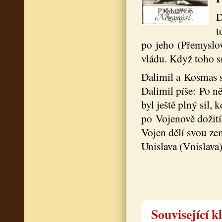
D
t
po jeho (Přemyslo
vládu. Když toho s
Dalimil a Kosmas s
Dalimil píše: Po n
byl ještě plný sil
po Vojenově dožití 
Vojen dělí svou ze
Unislava (Vnislava)
Související k