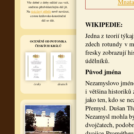
Mnata
Vše dobré z doby odžité zas vzít,
směrem předvídatelným dál jít.
Na
tisíciletý příběh
nově navázat,
cestou královsko-konstituční
dál se dát.
WIKIPEDIE:
Jedna z teorií týka
OCENĚNÍ OD POTOMKA
zdech rotundy v m
ČESKÝCH KRÁLŮ
fresky zobrazují h
údělníků.
Původ jména
Nezamyslovo jméno
česky
deutsch
i většina historiků
jako ten, kdo se n
Přemysl. Dušan Tře
Nezamysl mohla bý
dvojčatech, podobn
dvojice Prométheus