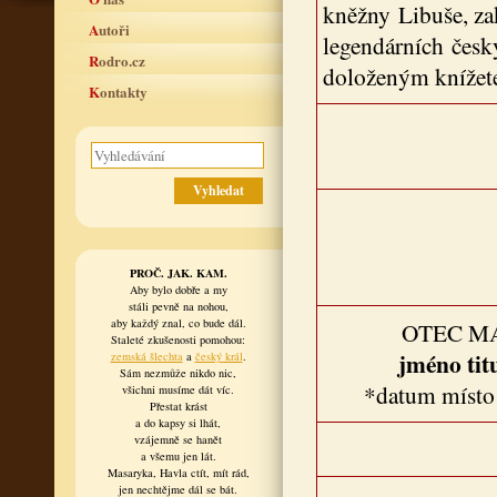
kněžny Libuše, za
Autoři
legendárních česk
Rodro.cz
doloženým knížet
Kontakty
PROČ. JAK. KAM.
Aby bylo dobře a my
stáli pevně na nohou,
aby každý znal, co bude dál.
OTEC M
Staleté zkušenosti pomohou:
jméno tit
zemská šlechta
a
český král
.
Sám nezmůže nikdo nic,
*datum místo
všichni musíme dát víc.
Přestat krást
a do kapsy si lhát,
vzájemně se hanět
a všemu jen lát.
Masaryka, Havla ctít, mít rád,
jen nechtějme dál se bát.