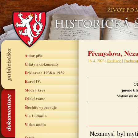
Přemyslova, Nez
Autor píše
16. 4. 2023 |
Redakce
|
Osobnost
Citáty a dokumenty
Deklarace 1938 a 1939
Karel IV.
O
Modrá krev
jméno tit
*datum místo
Očekáváme
Šlechtic vypravuje
Via Ludmila
Video-audio
Nezamysl byl myti
O nás