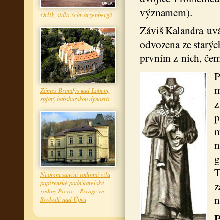
významem).
Orlík, sídlo Schwarzenbergů
Záviš Kalandra uvá
odvozena ze starýc
prvním z nich, čem
P
m
Zámek Brandýs nad Labem,
spjatý habsburskou dynastií
z
p
m
n
g
T
Neorenesanční rodinná vila
papírenské podnikatelské
z
rodiny Piette – Rivage ve
n
Svobodě nad Úpou
P