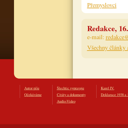
Přemyslovci
Redakce, 16.
e-mail:
redakce@
Všechny články 
Autor píše
Šlechtic vypravuje
Karel IV.
Očekáváme
Citáty a dokumenty
Deklarace 1938 a 
Audio-Video