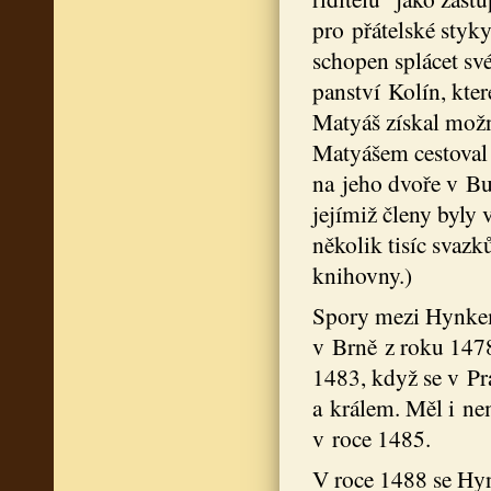
pro přátelské styk
schopen splácet sv
panství Kolín, kte
Matyáš získal možn
Matyášem cestoval j
na jeho dvoře v Bu
jejímiž členy byly 
několik tisíc svazk
knihovny.)
Spory mezi Hynkem
v Brně z roku 147
1483, když se v Pr
a králem. Měl i n
v roce 1485.
V roce 1488 se Hyn