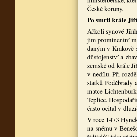
České koruny.
Po smrti krále Jiř
Ačkoli synové Jiří
jim prominentní mí
daným v Krakově se 
důstojenství a zbav
zemské od krále Jiř
v nedílu. Při rozd
statků Poděbrady a
matce Lichtenburk
Teplice. Hospodaři
často ocital v dluzí
V roce 1473 Hynek 
na sněmu v Benešo
řiditelů“ jako zást