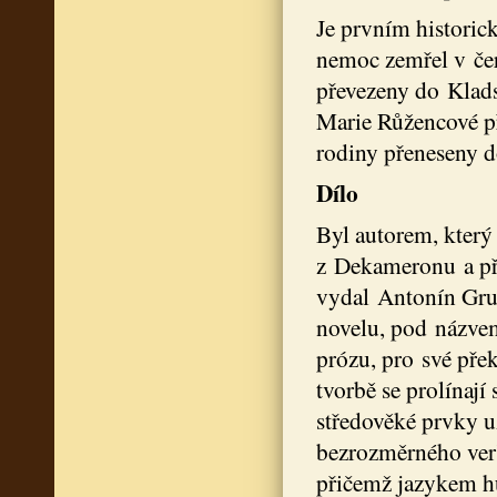
Je prvním histori
nemoc zemřel v čer
převezeny do Klads
Marie Růžencové př
rodiny přeneseny d
Dílo
Byl autorem, který 
z Dekameronu a při
vydal Antonín Gr
novelu, pod názve
prózu, pro své přek
tvorbě se prolínají 
středověké prvky u
bezrozměrného ver
přičemž jazykem hu