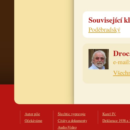
Související k
Poděbradský
Drocá
e-mail
Všechn
Autor píše
Šlechtic vypravuje
Karel IV.
Očekáváme
Citáty a dokumenty
Deklarace 1938 a 
Audio-Video