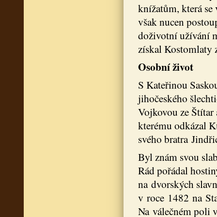
knížatům, která se 
však nucen postoup
doživotní užívání 
získal Kostomlaty z
Osobní život
S Kateřinou Saskou
jihočeského šlecht
Vojkovou ze Štítar 
kterému odkázal Ku
svého bratra Jindř
Byl znám svou slab
Rád pořádal hostiny
na dvorských slavno
v roce 1482 na Sta
Na válečném poli v