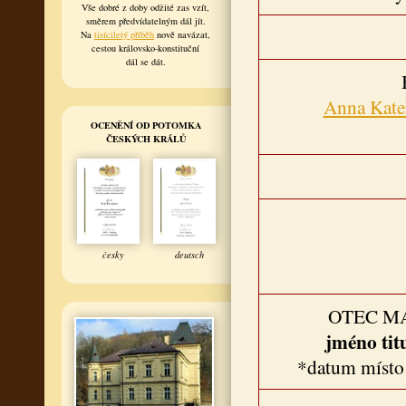
Vše dobré z doby odžité zas vzít,
směrem předvídatelným dál jít.
Na
tisíciletý příběh
nově navázat,
cestou královsko-konstituční
dál se dát.
Anna Kate
OCENĚNÍ OD POTOMKA
ČESKÝCH KRÁLŮ
česky
deutsch
OTEC M
jméno tit
*datum místo