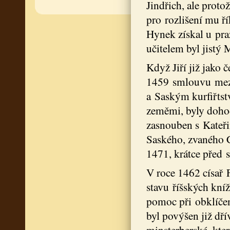
Jindřich, ale protož
pro rozlišení mu ří
Hynek získal u pra
učitelem byl jistý
Když Jiří již jako 
1459 smlouvu mez
a Saským kurfiřtst
zeměmi, byly doho
zasnouben s Kateři
Saského, zvaného C
1471, krátce před s
V roce 1462 císař F
stavu říšských kní
pomoc při obklíčen
byl povýšen již dří
minsterberské, kter