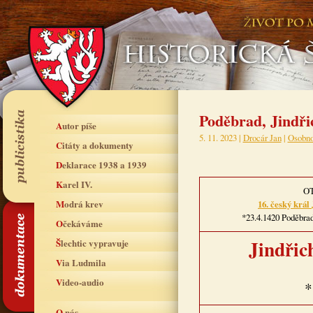
Poděbrad, Jindři
Autor píše
5. 11. 2023 |
Drocár Jan
|
Osobno
Citáty a dokumenty
Deklarace 1938 a 1939
Karel IV.
O
Modrá krev
16. český král
*23.4.1420 Poděbrad
Očekáváme
Jindřic
Šlechtic vypravuje
Via Ludmila
Video-audio
*
O nás