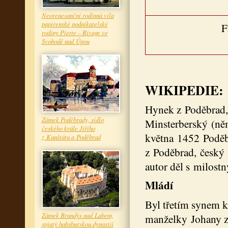
Neorenesanční rodinná vila
papírenské podnikatelské
F
rodiny Piette – Rivage ve
Svobodě nad Úpou
WIKIPEDIE:
Hynek z Poděbrad,
Zámek Poděbrady, sídlo
Minsterberský (ně
českého krále Jiřího
května 1452 Poděbr
z Kunštátu a Poděbrad
z Poděbrad, český d
autor děl s milost
Mládí
Byl třetím synem k
Zámek Brandýs nad Labem,
manželky Johany z 
spjatý habsburskou dynastií