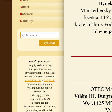
Hynek
Autoři
Minsterberský
Rodro.cz
května 1452
Kontakty
krále Jiřího z Po
hlavně j
PROČ. JAK. KAM.
Aby bylo dobře a my
stáli pevně na nohou,
aby každý znal, co bude dál.
Staleté zkušenosti pomohou:
zemská šlechta
a
český král
.
Sám nezmůže nikdo nic,
OTEC M
všichni musíme dát víc.
Přestat krást
Vílém III. Dury
a do kapsy si lhát,
vzájemně se hanět
*30.4.1425 Mí
a všemu jen lát.
Masaryka, Havla ctít, mít rád,
Vý
jen nechtějme dál se bát.