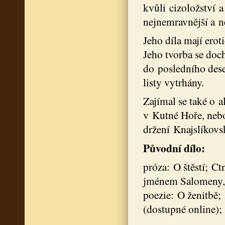
kvůli cizoložství a
nejnemravnější a n
Jeho díla mají erot
Jeho tvorba se doc
do posledního deset
listy vytrhány.
Zajímal se také o 
v Kutné Hoře, nebo
držení Knajslíkov
Původní dílo:
próza: O štěstí; Ct
jménem Salomeny, 
poezie: O ženitbě;
(dostupné online);