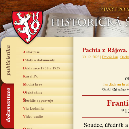
Pachta z Rájova,
Autor píše
30. 12. 2023 |
Drocár Jan
|
Osobn
Citáty a dokumenty
Deklarace 1938 a 1939
Karel IV.
O
Modrá krev
Jan Jáchym hrab
*24.6.1676 místo †
Očekáváme
Franti
Šlechtic vypravuje
Via Ludmila
*12
Video-audio
Soudce, úředník a 
O nás