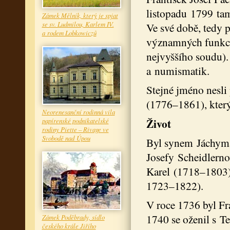
listopadu 1799 tam
Zámek Mělník, který je spjat
se sv. Ludmilou, Karlem IV.
Ve své době, tedy 
a rodem Lobkowiczů
významných funkcí
nejvyššího soudu).
a numismatik.
Stejné jméno nesli
(1776–1861), který
Neorenesanční rodinná vila
Život
papírenské podnikatelské
rodiny Piette – Rivage ve
Svobodě nad Úpou
Byl synem Jáchyma
Josefy Scheidlerno
Karel (1718–1803),
1723–1822).
V roce 1736 byl Fr
1740 se oženil s T
Zámek Poděbrady, sídlo
českého krále Jiřího