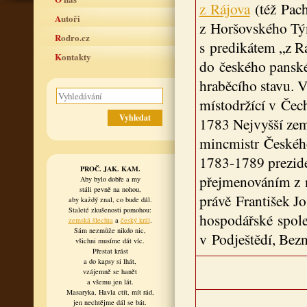
z Rájova
(též Pac
Autoři
z Horšovského Týn
Rodro.cz
s predikátem „z Rá
Kontakty
do českého panské
hraběcího stavu. 
místodržící v Čech
1783 Nejvyšší zem
mincmistr Českého
1783-1789 prezid
PROČ. JAK. KAM.
přejmenováním z n
Aby bylo dobře a my
stáli pevně na nohou,
právě František Jo
aby každý znal, co bude dál.
Staleté zkušenosti pomohou:
hospodářské spole
zemská šlechta
a
český král
.
Sám nezmůže nikdo nic,
v Podještědí, Bezn
všichni musíme dát víc.
Přestat krást
a do kapsy si lhát,
vzájemně se hanět
a všemu jen lát.
Masaryka, Havla ctít, mít rád,
jen nechtějme dál se bát.