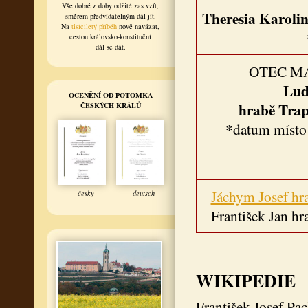
Vše dobré z doby odžité zas vzít,
Theresia Karoli
směrem předvídatelným dál jít.
Na
tisíciletý příběh
nově navázat,
cestou královsko-konstituční
dál se dát.
OTEC M
Lud
OCENĚNÍ OD POTOMKA
hrabě Trap
ČESKÝCH KRÁLŮ
*datum místo
Jáchym Josef hr
česky
deutsch
František Jan hr
WIKIPEDIE
František Josef Pa