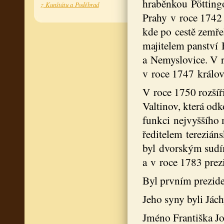
hraběnkou Pötting
z Kunštátu a Poděbrad
Prahy v roce 1742 
kde po cestě zemřel
majitelem panství
a Nemyslovice. V 
v roce 1747 králo
V roce 1750 rozšíř
Valtinov, která odk
funkci nejvyššího 
ředitelem terezián
byl dvorským sudí
a v roce 1783 pre
Byl prvním prezide
Jeho syny byli Jác
Jméno Františka Jos