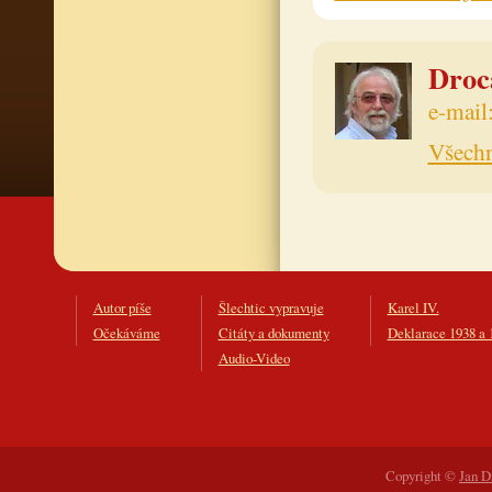
Drocá
e-mail
Všechn
Autor píše
Šlechtic vypravuje
Karel IV.
Očekáváme
Citáty a dokumenty
Deklarace 1938 a 
Audio-Video
Copyright ©
Jan D