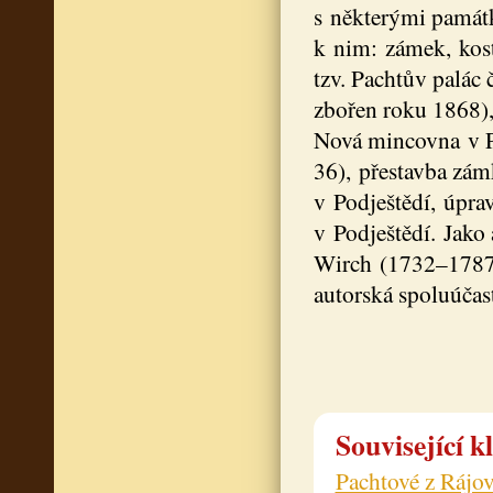
s některými památka
k nim: zámek, koste
tzv. Pachtův palác 
zbořen roku 1868)
Nová mincovna v Pr
36), přestavba zá
v Podještědí, úpra
v Podještědí. Jako 
Wirch (1732–1787)
autorská spoluúčas
Související k
Pachtové z Rájo