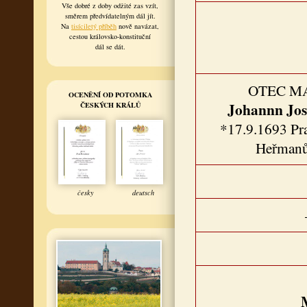
Vše dobré z doby odžité zas vzít,
směrem předvídatelným dál jít.
Na
tisíciletý příběh
nově navázat,
cestou královsko-konstituční
dál se dát.
OTEC M
OCENĚNÍ OD POTOMKA
Johannn Jos
ČESKÝCH KRÁLŮ
*17.9.1693 Pr
Heřmanů
česky
deutsch