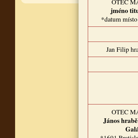
OTEC M
jméno tit
*datum místo
Jan Filip hr
OTEC M
János hrabě
Gal
*1691 Bratisl