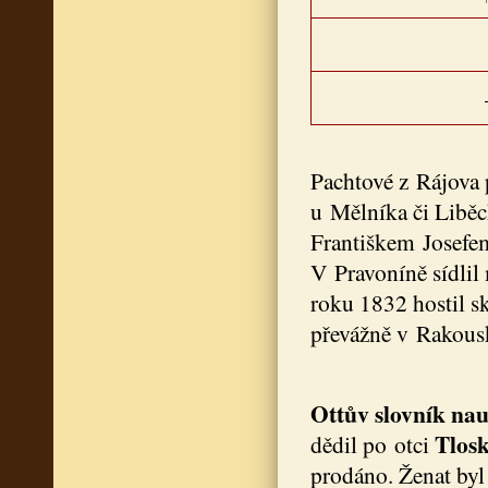
Pachtové z Rájova 
u Mělníka či Liběc
Františkem Josefe
V Pravoníně sídlil
roku 1832 hostil s
převážně v Rakous
Ottův slovník na
Tlos
dědil po otci
prodáno. Ženat byl