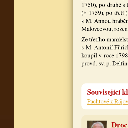
1750), po druhé s
(† 1759), po třetí 
s M. Annou hraběn
Malovcovou, rozen
Ze třetího manželst
s M. Antonií Füric
koupil v roce 179
provd. sv. p. Delfin
Související k
Pachtové z Rájo
Drocá