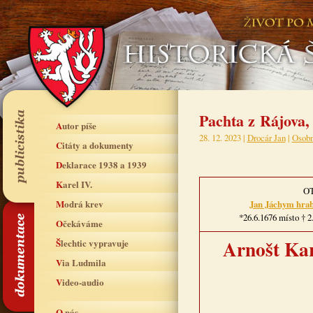
Pachta z Rájova,
Autor píše
28. 12. 2023 |
Drocár Jan
|
Osobn
Citáty a dokumenty
Deklarace 1938 a 1939
Karel IV.
O
Modrá krev
Jan Jáchym hrab
*26.6.1676 místo † 2
Očekáváme
Arnošt Kar
Šlechtic vypravuje
Via Ludmila
Video-audio
O nás