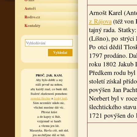
Autoři
Arnošt Karel (Ant
Rodro.cz
z Rájova
(též von 
Kontakty
tajný rada. Statk
(Líšno), po strýci
Po otci dědil Tlos
1797 prodáno. Dal
roku 1802 Jakub L
Předkem rodu byl J
PROČ. JAK. KAM.
století získal př
Aby bylo dobře a my
stáli pevně na nohou,
povýšen Jan Pacht
aby každý znal, co bude dál.
Staleté zkušenosti pomohou:
Norbert byl v roc
zemská šlechta
a
český král
.
Sám nezmůže nikdo nic,
šlechtického stav
všichni musíme dát víc.
Přestat krást
1721 povýšen do h
a do kapsy si lhát,
vzájemně se hanět
a všemu jen lát.
Masaryka, Havla ctít, mít rád,
jen nechtějme dál se bát.