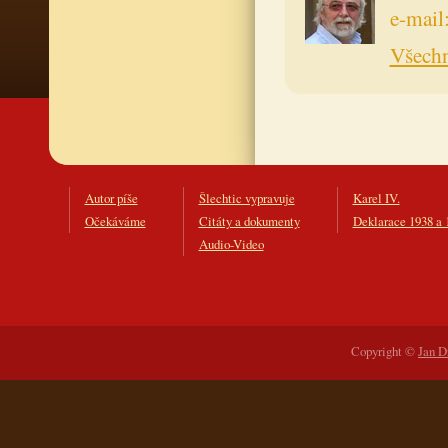
e-mail
Všechn
Autor píše
Šlechtic vypravuje
Karel IV.
Očekáváme
Citáty a dokumenty
Deklarace 1938 a 
Audio-Video
Copyright ©
Jan D