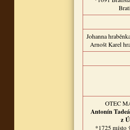
Brat
Johanna hraběnka
Arnošt Karel hr
OTEC M
Antonín Tadeá
z Ú
*1725 místo †