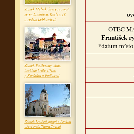
Zámek Mělník, který je spjat
ov
se sv. Ludmilou, Karlem IV.
a rodem Lobkowiczů
OTEC M
František r
*datum místo
Zámek Poděbrady, sídlo
českého krále Jiřího
z Kunštátu a Poděbrad
Zámek Loučeň spjatý s českou
větví rodu Thurn-Taxisů