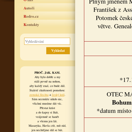
Plným jménem Ma
Autoři
František z As
Rodro.cz
Potomek české
Kontakty
větve. Geneal
PROČ. JAK. KAM.
Aby bylo dobře a my
*17.
stáli pevně na nohou,
aby každý znal, co bude dál.
Staleté zkušenosti pomohou:
OTEC M
zemská šlechta
a
český král
.
Sám nezmůže nikdo nic,
Bohumi
všichni musíme dát víc.
Přestat krást
*datum místo
a do kapsy si lhát,
vzájemně se hanět
a všemu jen lát.
Masaryka, Havla ctít, mít rád,
jen nechtějme dál se bát.