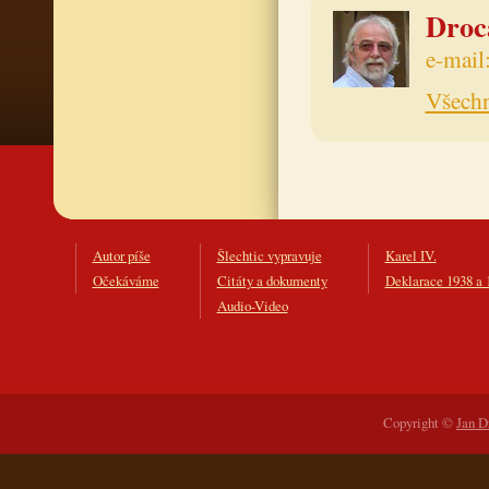
Drocá
e-mail
Všechn
Autor píše
Šlechtic vypravuje
Karel IV.
Očekáváme
Citáty a dokumenty
Deklarace 1938 a 
Audio-Video
Copyright ©
Jan D