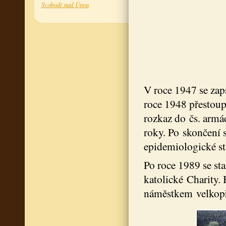
Svobodě nad Úpou
V roce 1947 se zap
roce 1948 přestoup
rozkaz do čs. armá
roky. Po skončení s
epidemiologické st
Po roce 1989 se s
katolické Charity.
náměstkem velkopř