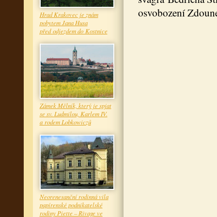
osvobození Zdoun
Hrad Krakovec je znám
pobytem Jana Husa
před odjezdem do Kostnice
Zámek Mělník, který je spjat
se sv. Ludmilou, Karlem IV.
a rodem Lobkowiczů
Neorenesanční rodinná vila
papírenské podnikatelské
rodiny Piette – Rivage ve