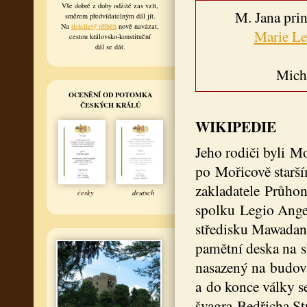
Vše dobré z doby odžité zas vzít,
M. Jana pri
směrem předvídatelným dál jít.
Na
tisíciletý příběh
nově navázat,
Marie Le
cestou královsko-konstituční
dál se dát.
Mich
OCENĚNÍ OD POTOMKA
ČESKÝCH KRÁLŮ
WIKIPEDIE
Jeho rodiči byli M
po Mořicově starší
zakladatele Průhon
česky
deutsch
spolku Legio Angel
středisku Mawadani
pamětní deska na s
nasazený na budov
a do konce války se
švagra Bedřicha S