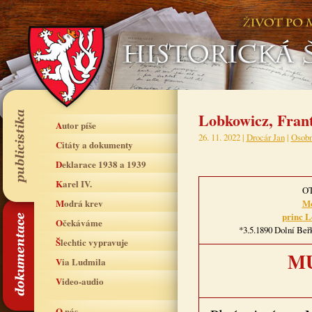
Lobkowicz, Fran
Autor píše
26. 11. 2022 |
Drocár Jan
|
Osobn
Citáty a dokumenty
Deklarace 1938 a 1939
Karel IV.
O
Modrá krev
Mo
princ L
Očekáváme
*3.5.1890 Dolní Beřk
Šlechtic vypravuje
MU
Via Ludmila
Video-audio
O nás