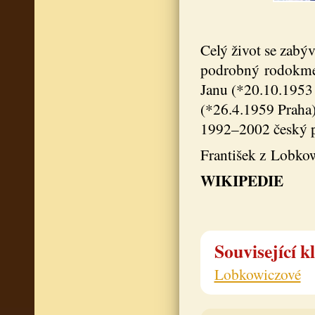
Celý život se zabýv
podrobný rodokme
Janu (*20.10.1953
(*26.4.1959 Praha)
1992–2002 český po
František z Lobkow
WIKIPEDIE
Související k
Lobkowiczové