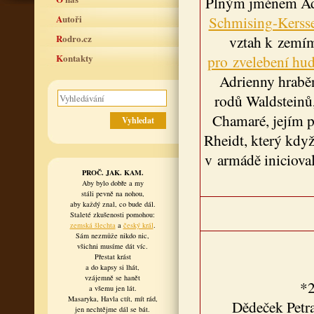
Plným jménem Adri
Autoři
Schmising-Kerss
Rodro.cz
vztah k zemí
Kontakty
pro zvelebení hu
Adrienny hraběn
rodů Waldsteinů,
Chamaré, jejím p
Rheidt, který kdy
v armádě inicioval
PROČ. JAK. KAM.
Aby bylo dobře a my
stáli pevně na nohou,
aby každý znal, co bude dál.
Staleté zkušenosti pomohou:
zemská šlechta
a
český král
.
Sám nezmůže nikdo nic,
všichni musíme dát víc.
Přestat krást
a do kapsy si lhát,
vzájemně se hanět
*2
a všemu jen lát.
Masaryka, Havla ctít, mít rád,
Dědeček Petr
jen nechtějme dál se bát.