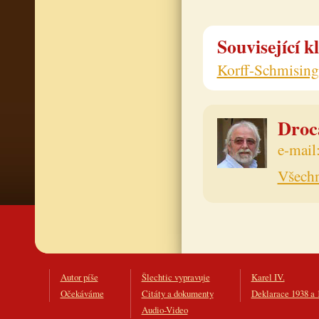
Související k
Korff-Schmising
Drocá
e-mail
Všechn
Autor píše
Šlechtic vypravuje
Karel IV.
Očekáváme
Citáty a dokumenty
Deklarace 1938 a 
Audio-Video