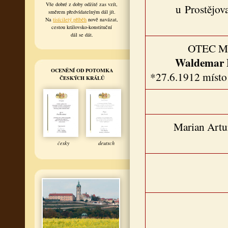
Vše dobré z doby odžité zas vzít,
u Prostějov
směrem předvídatelným dál jít.
Na
tisíciletý příběh
nově navázat,
cestou královsko-konstituční
dál se dát.
OTEC 
Waldemar 
OCENĚNÍ OD POTOMKA
*27.6.1912 místo
ČESKÝCH KRÁLŮ
Marian Artu
česky
deutsch