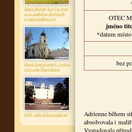
Zámek Mělník, který je spjat
se sv. Ludmilou, Karlem IV.
OTEC 
a rodem Lobkowiczů
jméno tit
*datum místo
bez p
Zámek Loučeň spjatý s českou
větví rodu Thurn-Taxisů
Adrienne během stř
Orlík, sídlo Schwarzenbergů
absolvovala i malí
Vystudovala přírod