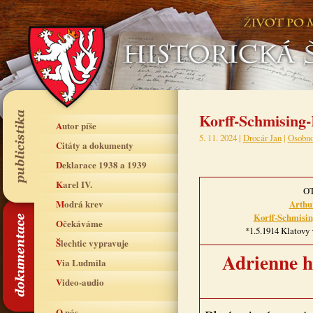
Korff-Schmising-
Autor píše
5. 11. 2024 |
Drocár Jan
|
Osobno
Citáty a dokumenty
Deklarace 1938 a 1939
Karel IV.
O
Modrá krev
Arthu
Korff-Schmisi
Očekáváme
*1.5.1914 Klatovy †
Šlechtic vypravuje
Adrienne h
Via Ludmila
Video-audio
O nás