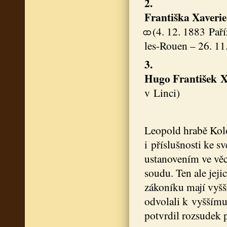
2.
Františka Xaverie
⚭ (4. 12. 1883 Paří
les-Rouen – 26. 11
3.
Hugo František X
v Linci)
Leopold hrabě Kol
i příslušnosti ke s
ustanovením ve věc
soudu. Ten ale jej
zákoníku mají vyšš
odvolali k vyššímu
potvrdil rozsudek p