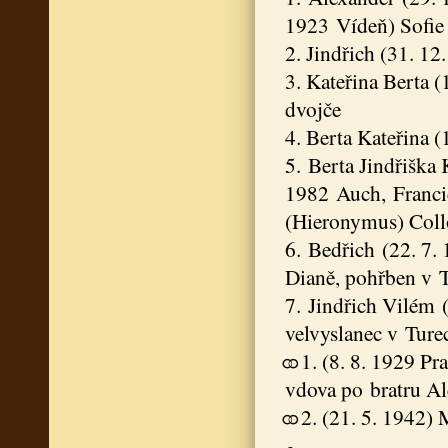
1923 Vídeň) Sofie 
2. Jindřich (31. 1
3. Kateřina Berta 
dvojče
4. Berta Kateřina (
5. Berta Jindřiška 
1982 Auch, Franci
(Hieronymus) Collo
6. Bedřich (22. 7
Dianě, pohřben v 
7. Jindřich Vilém 
velvyslanec v Tur
⚭ 1. (8. 8. 1929 Pr
vdova po bratru A
⚭ 2. (21. 5. 1942)