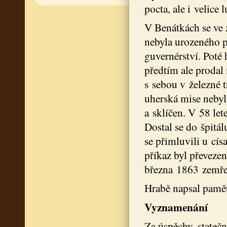
pocta, ale i velice 
V Benátkách se ve z
nebyla urozeného 
guvernérství. Poté 
předtím ale prodal 
s sebou v železné t
uherská mise nebyl
a sklíčen. V 58 le
Dostal se do špitál
se přimluvili u cís
příkaz byl převeze
března 1863 zemře
Hrabě napsal paměti,
Vyznamenání
Za úspěchy, statečn