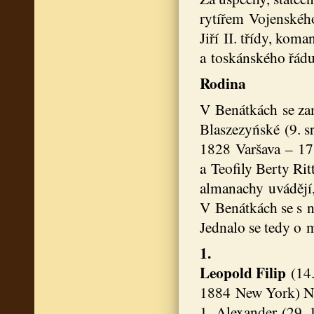
rytířem Vojenského
Jiří II. třídy, ko
a toskánského řádu 
Rodina
V Benátkách se zam
Blaszezyńské (9. s
1828 Varšava – 17.
a Teofily Berty Ri
almanachy uvádějí,
V Benátkách se s ní
Jednalo se tedy o 
1.
Leopold Filip
(14.
1884 New York) Na
1. Alexander (29. 