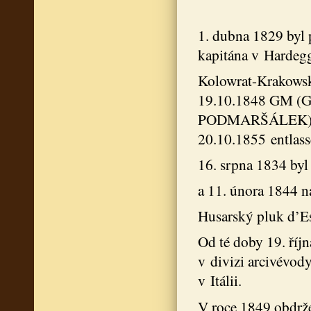
1. dubna 1829 byl
kapitána v Hardegg
Kolowrat-Krakowsk
19.10.1848 GM (
PODMARŠÁLEK), 6
20.10.1855 entla
16. srpna 1834 byl
a 11. února 1844 n
Husarský pluk d’Est
Od té doby 19. říj
v divizi arcivévod
v Itálii.
V roce 1849 obdrže