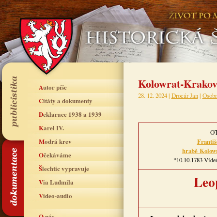
Kolowrat-Krakov
Autor píše
28. 12. 2024 |
Drocár Jan
|
Osobn
Citáty a dokumenty
Deklarace 1938 a 1939
Karel IV.
O
Modrá krev
Františ
hrabě Kolow
Očekáváme
*10.10.1783 Vídeň
Šlechtic vypravuje
Leo
Via Ludmila
Video-audio
O nás