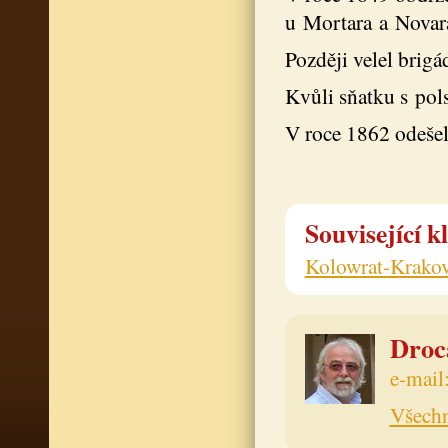
u Mortara a Novar
Později velel brigá
Kvůli sňatku s pol
V roce 1862 odešel
Související k
Kolowrat-Krako
Drocá
e-mail
Všechn