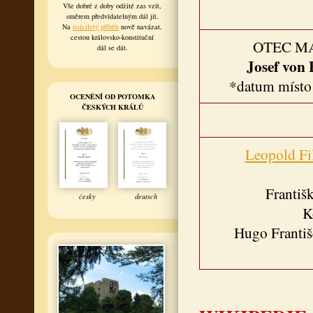
Vše dobré z doby odžité zas vzít,
směrem předvídatelným dál jít.
Na
tisíciletý příběh
nově navázat,
cestou královsko-konstituční
OTEC M
dál se dát.
Josef von 
*datum místo
OCENĚNÍ OD POTOMKA
ČESKÝCH KRÁLŮ
Leopold Fi
Františ
česky
deutsch
K
Hugo Františ