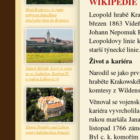
WIKIPEDIE
Hrad Krakovec je znám
Leopold hrabě Kra
pobytem Jana Husa
před odjezdem do Kostnice
březen 1863 Víde
Johann Nepomuk R
Leopoldovy linie k
starší týnecké lini
Život a kariéra
Zámek Mělník, který je spjat
Narodil se jako prv
se sv. Ludmilou, Karlem IV.
a rodem Lobkowiczů
hraběte Krakowské
komtesy z Wildens
Věnoval se vojenské
kariéra vyvrcholil
rukou maršála Jana
listopad 1766 zám
Zámek Brandýs nad Labem,
spjatý habsburskou dynastií
Byl c. k. komořím 