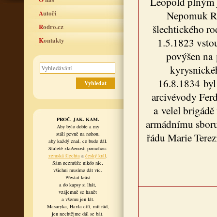
Leopold plným 
Autoři
Nepomuk Rai
Rodro.cz
šlechtického r
Kontakty
1.5.1823 vsto
povýšen na 
kyrysnické
16.8.1834 byl
arcivévody Fer
a velel brigádě
PROČ. JAK. KAM.
armádnímu sboru v
Aby bylo dobře a my
stáli pevně na nohou,
řádu Marie Terezi
aby každý znal, co bude dál.
Staleté zkušenosti pomohou:
zemská šlechta
a
český král
.
Sám nezmůže nikdo nic,
všichni musíme dát víc.
Přestat krást
a do kapsy si lhát,
vzájemně se hanět
a všemu jen lát.
Masaryka, Havla ctít, mít rád,
jen nechtějme dál se bát.