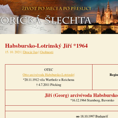
Habsbursko-Lotrinský Jiří *1964
15. 10. 2021 |
Drocár Jan
|
Osobnosti
OTEC
Otto arcivévoda Habsbursko-Lotrinský
Regin
*20.11.1912 vila Wartholz u Reichena
† 4.7.2011 Pöcking
Jiří (Georg) arcivévoda Habsbursko
*16.12.1964 Starnberg, Bavorsko
oo
18.10.1997 Budapešť