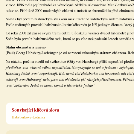
v roce 1896 měla její prababička vévodkyně Alžběta Alexandrina Mecklenbursko-Z
televize. Přibližně 2000 maďarských občanů a turistů se shromáždilo před chrámem, 
Sňatek byl prvním historickým svazkem mezi tradičně katolickým rodem habsbursk
Podle rodinných pravidel habsbursko-lotrinského rodu je Jiří jediným členem, kter
Od roku 2000 žil pár se svými třemi dětmi u Šoškútu, vesnici dvacet kilometrů jiho
Sofie byla první z habsburského rodu, která se po více než padesáti letech narodila 
Státní občanství a jméno
(Paul) Georg Habsburg-Lothringen je od narození rakouským státním občanem. Roku
Na otázku, proč na rozdíl od svého otce (Otty von Habsburg) příliš nepoužívá předl
předložku ‚von‘ vlastně vůbec nepoužívám. Nevyskytuje se ani u jednom z mých pas
Habsburg žádné ‚von‘ nepotřebuji. Kdo nemá rád Habsburka, ten ho nebude mít rád an
oslovují ‚von Habsburg‘ nebo jsem tak ohlašován při různých příležitostech. Přiroze
‚von‘ neškrtám. Jedná se konec konců o historické jméno.
“
Související klíčová slova
Habsburkové-Lotrinci