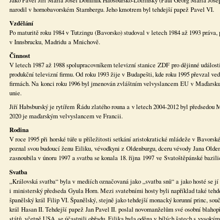
Jako Pavel Jiří Maria Josef Dominik Habsbursko-Lotrinský (Paul Georg Maria Jos
narodil v hornobavorském Starnbergu. Jeho kmotrem byl tehdejší papež Pavel VI.
Vzdělání
Po maturitě roku 1984 v Tutzingu (Bavorsko) studoval v letech 1984 až 1993 práva, p
v Innsbrucku, Madridu a Mnichově.
Činnost
V letech 1987 až 1988 spolupracovníkem televizní stanice ZDF pro dějinné události 
produkční televizní firmu. Od roku 1993 žije v Budapešti, kde roku 1995 převzal ve
firmách. Na konci roku 1996 byl jmenován zvláštním velvyslancem EU v Maďarsku a
unie.
Jiří Habsburský je rytířem Řádu zlatého rouna a v letech 2004-2012 byl předsedou 
2020 je maďarským velvyslancem ve Francii.
Rodina
V roce 1995 při horské túře u příležitosti setkání aristokratické mládeže v Bavors
poznal svou budoucí ženu Eiliku, vévodkyni z Oldenburgu, dceru vévody Jana Olden
zasnoubila v únoru 1997 a svatba se konala 18. října 1997 ve Svatoštěpánské bazili
Svatba
„Královská svatba“ byla v mediích označovaná jako „svatba snů“ a jako hosté se j
i ministerský předseda Gyula Horn. Mezi svatebními hosty byli například také tehde
španělský král Filip VI. Španělský, stejně jako tehdejší monacký korunní princ, sou
král Hasan II. Tehdejší papež Jan Pavel II. poslal novomanželům své osobní blaho
států, včetně USA, se účastnili obřadu. Eilika byla oděna v bílých šatech s vysoký