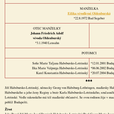
MANŽELKA
Eilika vévodkyně Oldenburská
*22.8.1972 Bad Segeber
OTEC MANŽELKY
Johann Friedrich Adolf
vévoda Oldenburský
*3.1.1940 Lensahn
POTOMCI
Sofie Marie Taťjana Habsbursko-Lotrinská
*12.01.2001 Buda
Ilka Marie Valpurga Habsbursko-Lotrinská
*06.06.2002 Buda
Karel Konstantin Habsbursko-Lotrinský
*20.07.2004 Buda
♣♣♣
Jiří Habsbursko-Lotrinský, německy Georg von Habsburg-Lothringen, maďarsky Hab
Habsburského a jeho ženy Reginy a bratr Karla Habsbursko-Lotrinského, současného
Lotrinské. Vedle rakouského má též maďarské občanství. Se svou rodinou žije v m
poblíž Budapešti.
Život