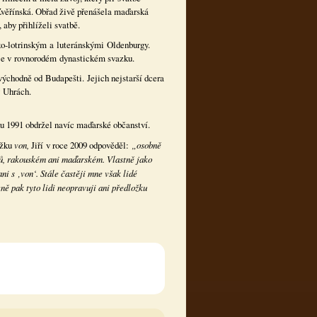
věřínská. Obřad živě přenášela maďarská
aby přihlíželi svatbě.
o-lotrinským a luteránskými Oldenburgy.
ý je v rovnorodém dynastickém svazku.
východně od Budapešti. Jejich nejstarší dcera
v Uhrách.
 1991 obdržel navíc maďarské občanství.
ožku
von,
Jiří v roce 2009 odpověděl:
„osobně
ů, rakouském ani maďarském. Vlastně jako
i s ‚von‘. Stále častěji mne však lidé
ně pak tyto lidi neopravuji ani předložku