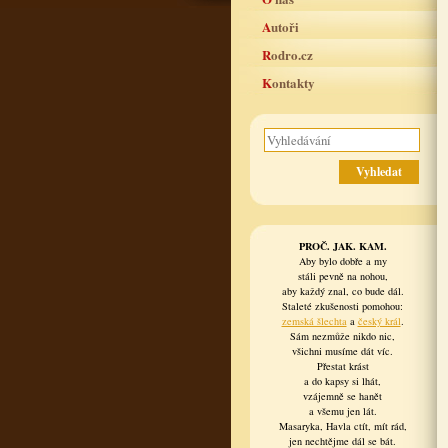
Autoři
Rodro.cz
Kontakty
PROČ. JAK. KAM.
Aby bylo dobře a my
stáli pevně na nohou,
aby každý znal, co bude dál.
Staleté zkušenosti pomohou:
zemská šlechta
a
český král
.
Sám nezmůže nikdo nic,
všichni musíme dát víc.
Přestat krást
a do kapsy si lhát,
vzájemně se hanět
a všemu jen lát.
Masaryka, Havla ctít, mít rád,
jen nechtějme dál se bát.