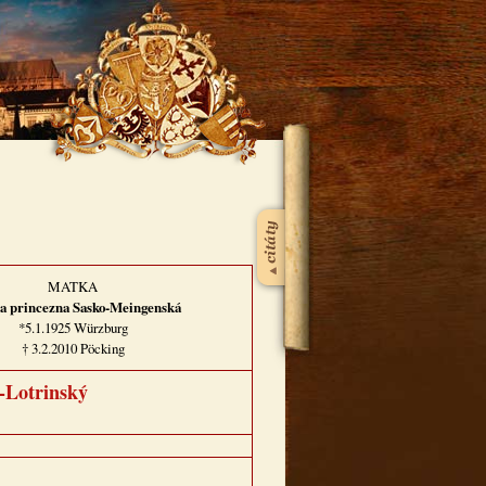
MATKA
a princezna Sasko-Meingenská
*5.1.1925 Würzburg
† 3.2.2010 Pöcking
-Lotrinský