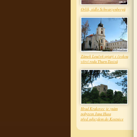
Orlík, sídlo Schwarzenbergů
Zámek Loučeň spjatý s českou
větví rodu Thurn-Taxisů
Hrad Krakovec je znám
pobytem Jana Husa
před odjezdem do Kostnice