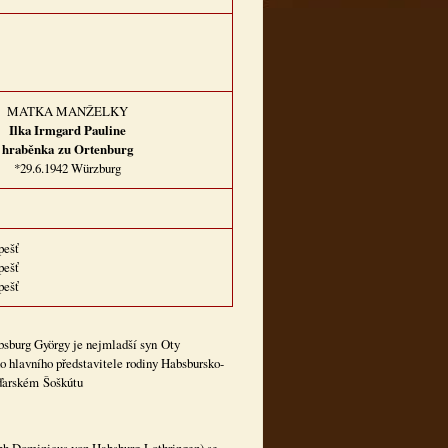
MATKA MANŽELKY
Ilka Irmgard Pauline
hraběnka zu Ortenburg
*29.6.1942 Würzburg
pešť
pešť
pešť
sburg György je nejmladší syn Oty
 hlavního představitele rodiny Habsbursko-
aďarském Šoškútu