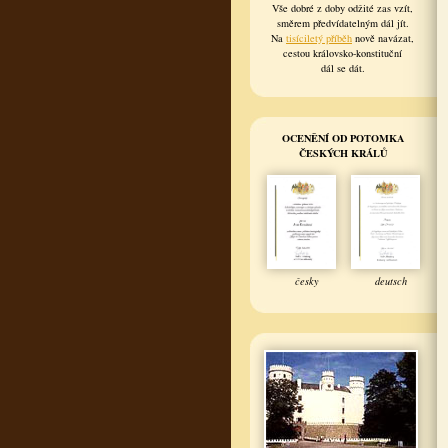
Vše dobré z doby odžité zas vzít,
směrem předvídatelným dál jít.
Na
tisíciletý příběh
nově navázat,
cestou královsko-konstituční
dál se dát.
OCENĚNÍ OD POTOMKA
ČESKÝCH KRÁLŮ
česky
deutsch