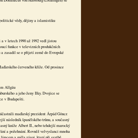
eph Dominicus von Habsburg-Lothringen) se
olitické vědy, dějiny a islamistiku
a v letech 1990 až 1992 vedl jistou
doucí funkce v televizních produkčních
 zasadil se o přijetí země do Evropské
Maďarského červeného kříže. Od prosince
kém Allgäu
burského a jeho ženy Ilky. Dvojice se
ce v Budapešti.
í účastnili maďarský prezident Árpád Göncz
jší následník španělského trůnu, a současný
časný kníže Albert II., nebo tehdejší marocký
přání a požehnání. Rovněž velvyslanci mnoha
m límcem a měla závoj, který při svatbě