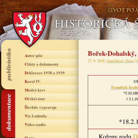
Bořek-Dohalský, 
Autor píše
27. 8. 2018 |
Janečková, Dana
|
Citáty a dokumenty
Deklarace 1938 a 1939
Karel IV.
O
František
hrab
Modrá krev
*5.10.188
Očekáváme
† 3.1.1
Šlechtic vypravuje
Via Ludmila
*18.2.
Video-audio
Kořeny rodu
D
O nás