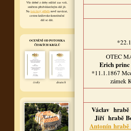
Vše dobré z doby odžité zas vzít,
směrem předvídatelným dál jít.
Na
tisíciletý příběh
nově navázat,
cestou královsko-konstituční
dál se dát.
*22.1
OCENĚNÍ OD POTOMKA
ČESKÝCH KRÁLŮ
OTEC M
Erich princ
*11.1.1867 Mce
zámek 
česky
deutsch
Václav hrabě 
Jiří hrabě B
Antonín hrabě