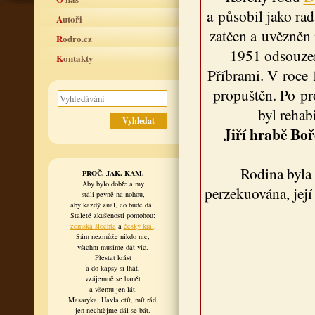
a působil jako ra
Autoři
zatčen a uvězněn 
Rodro.cz
1951 odsouzen
Kontakty
Příbrami. V roce 
propuštěn. Po pr
byl rehab
Jiří hrabě Boř
Rodina byla
PROČ. JAK. KAM.
Aby bylo dobře a my
perzekuována, její
stáli pevně na nohou,
aby každý znal, co bude dál.
Staleté zkušenosti pomohou:
zemská šlechta
a
český král
.
Sám nezmůže nikdo nic,
všichni musíme dát víc.
Přestat krást
a do kapsy si lhát,
vzájemně se hanět
a všemu jen lát.
Masaryka, Havla ctít, mít rád,
jen nechtějme dál se bát.