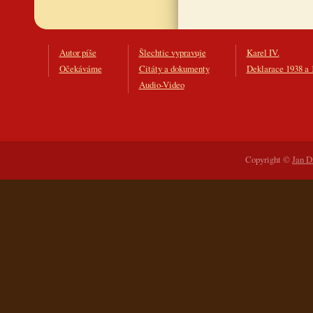
Autor píše
Šlechtic vypravuje
Karel IV.
Očekáváme
Citáty a dokumenty
Deklarace 1938 a 
Audio-Video
Copyright ©
Jan D