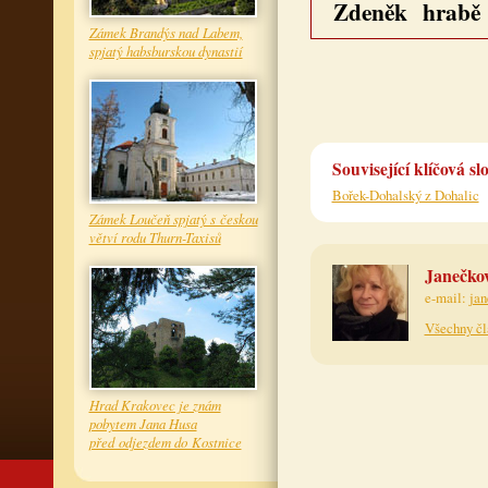
Zdeněk hrabě 
Zámek Brandýs nad Labem,
spjatý habsburskou dynastií
Související klíčová sl
Bořek-Dohalský z Dohalic
Zámek Loučeň spjatý s českou
větví rodu Thurn-Taxisů
Janečkov
e-mail:
ja
Všechny čl
Hrad Krakovec je znám
pobytem Jana Husa
před odjezdem do Kostnice