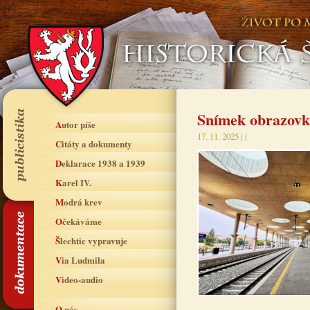
Snímek obrazovk
Autor píše
17. 11. 2025 |
|
Citáty a dokumenty
Deklarace 1938 a 1939
Karel IV.
Modrá krev
Očekáváme
Šlechtic vypravuje
Via Ludmila
Video-audio
O nás