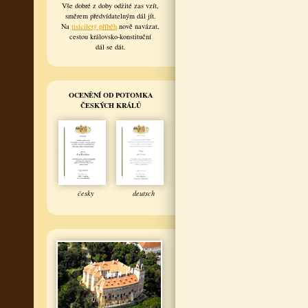
Vše dobré z doby odžité zas vzít,
směrem předvídatelným dál jít.
Na
tisíciletý příběh
nově navázat,
cestou královsko-konstituční
dál se dát.
OCENĚNÍ OD POTOMKA
ČESKÝCH KRÁLŮ
česky
deutsch