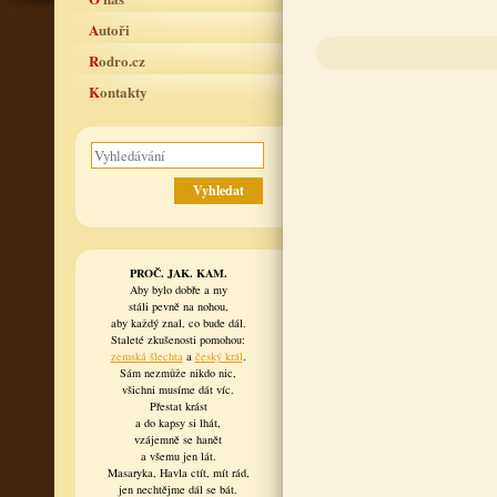
Autoři
Rodro.cz
Kontakty
PROČ. JAK. KAM.
Aby bylo dobře a my
stáli pevně na nohou,
aby každý znal, co bude dál.
Staleté zkušenosti pomohou:
zemská šlechta
a
český král
.
Sám nezmůže nikdo nic,
všichni musíme dát víc.
Přestat krást
a do kapsy si lhát,
vzájemně se hanět
a všemu jen lát.
Masaryka, Havla ctít, mít rád,
jen nechtějme dál se bát.