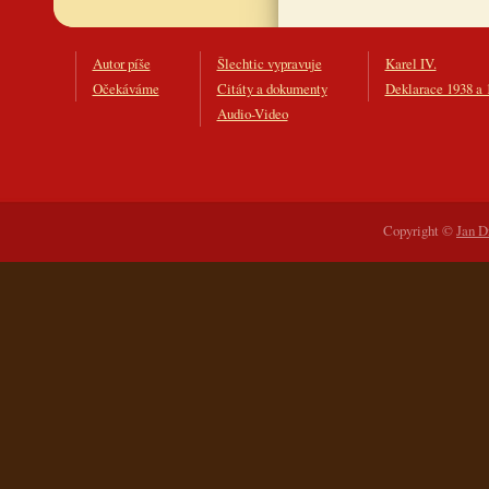
Autor píše
Šlechtic vypravuje
Karel IV.
Očekáváme
Citáty a dokumenty
Deklarace 1938 a 
Audio-Video
Copyright ©
Jan D