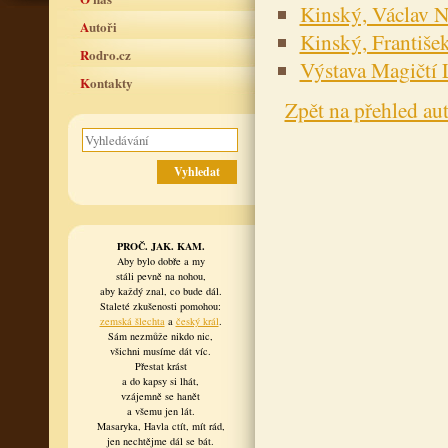
Kinský, Václav N
Autoři
Kinský, Františe
Rodro.cz
Výstava Magičtí
Kontakty
Zpět na přehled au
PROČ. JAK. KAM.
Aby bylo dobře a my
stáli pevně na nohou,
aby každý znal, co bude dál.
Staleté zkušenosti pomohou:
zemská šlechta
a
český král
.
Sám nezmůže nikdo nic,
všichni musíme dát víc.
Přestat krást
a do kapsy si lhát,
vzájemně se hanět
a všemu jen lát.
Masaryka, Havla ctít, mít rád,
jen nechtějme dál se bát.