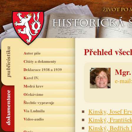
Přehled všec
Autor píše
Citáty a dokumenty
Mgr.
Deklarace 1938 a 1939
Karel IV.
e-mail
Modrá krev
Očekáváme
Šlechtic vypravuje
Kinsky, Josef Er
Via Ludmila
Kinský, Františe
Video-audio
Kinský, Bedřich 
O nás