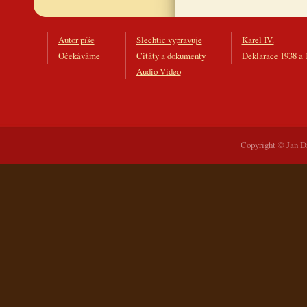
Autor píše
Šlechtic vypravuje
Karel IV.
Očekáváme
Citáty a dokumenty
Deklarace 1938 a 
Audio-Video
Copyright ©
Jan D