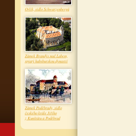
Orlík, sídlo Schwarzenbergů
Zámek Brandýs nad Labem,
spjatý habsburskou dynastií
Zámek Poděbrady, sídlo
českého krále Jiřího
z Kunštátu a Poděbrad