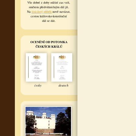
Vše dobré z doby odžité zas vzít,
směrem předvídatelným dál jít.
Na
tisíciletý příběh
nově navázat,
cestou královsko-konstituční
dál se dát.
OCENĚNÍ OD POTOMKA
ČESKÝCH KRÁLŮ
česky
deutsch